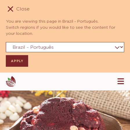
Close
You are viewing this page in Brazil - Português.
Switch regions if you would like to see the content for
your location.
Skip
Tog
to
mai
navi
main
content