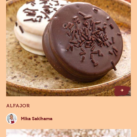
Alfajor
ALFAJOR
Mika
Mika Sakihama
Sakihama
Cookie