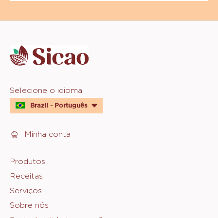
Website
info
Website
Selecione o idioma
quick
Brazil - Português
links
Minha conta
Footer
Produtos
Receitas
Sicao
Serviços
Sobre nós