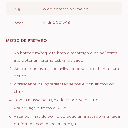
3 g
Pó de corante vermelho
100 g
Ilw-dr-2001548
MODO DE PREPARO
:
MASSA
Na batedeira/raquete bata a manteiga e os açúcares
até obter um creme esbranquiçado.
Adicione os ovos, a baunilha, o corante, bata mais um
pouco.
Acrescente os ingredientes secos e por últimos os
chips.
Leve a massa para geladeira por 30 minutos.
Pré aqueça o forno à 180ºC.
Faça bolinhas de 50g e coloque uma assadeira untada
ou forrada com papel manteiga.