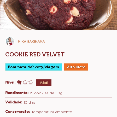
Mika
MIKA SAKIHAMA
Sakihama
COOKIE RED VELVET
Bom para delivery/viagem
Alto lucro
Nível:
Fácil
Rendimento:
15 cookies de 50g
Validade:
10 dias
Conservação:
Temperatura ambiente