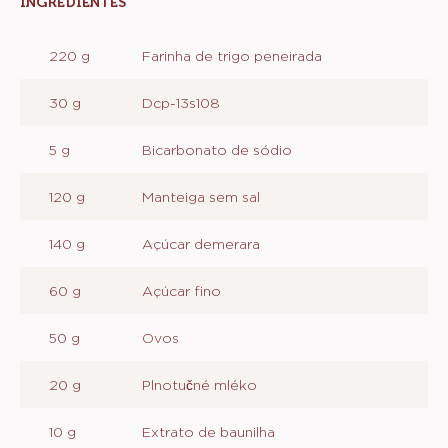
INGREDIENTES
:
MASSA
220 g
Farinha de trigo peneirada
30 g
Dcp-13s108
5 g
Bicarbonato de sódio
120 g
Manteiga sem sal
140 g
Açúcar demerara
60 g
Açúcar fino
50 g
Ovos
20 g
Plnotučné mléko
10 g
Extrato de baunilha