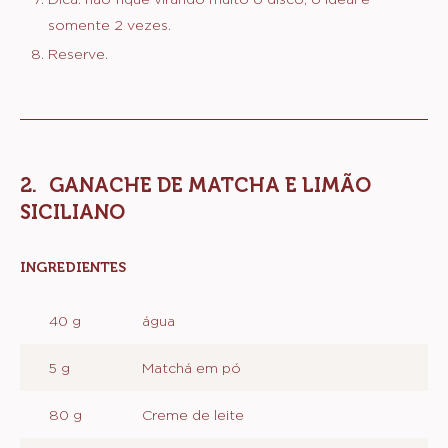
somente 2 vezes.
Reserve.
GANACHE DE MATCHA E LIMÃO
SICILIANO
INGREDIENTES
:
GANACHE
DE
40 g
água
MATCHA
E
LIMÃO
5 g
Matchá em pó
SICILIANO
80 g
Creme de leite