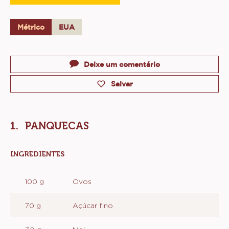
Métrico
EUA
Actions
Deixe um comentário
Salvar
PANQUECAS
INGREDIENTES
:
PANQUECAS
100 g
Ovos
70 g
Açúcar fino