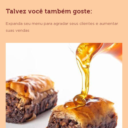
GRANEL
10
Talvez você também goste:
KG
Expanda seu menu para agradar seus clientes e aumentar
suas vendas
Baklava
de
Chocolate