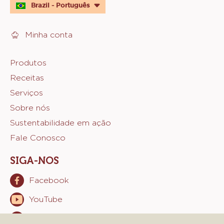
quick
Brazil - Português
links
Minha conta
Footer
Produtos
Receitas
Sicao
Serviços
Sobre nós
Sustentabilidade em ação
Fale Conosco
SIGA-NOS
Facebook
Opens
in
YouTube
Opens
a
in
new
Instagram
Opens
a