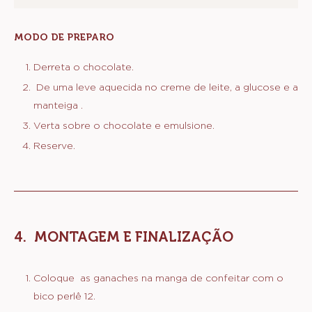
MODO DE PREPARO
:
GANACHE
DE
Derreta o chocolate.
CHOCOLATE
De uma leve aquecida no creme de leite, a glucose e a
MEIO
AMARGO
manteiga .
Verta sobre o chocolate e emulsione.
Reserve.
MONTAGEM E FINALIZAÇÃO
Coloque as ganaches na manga de confeitar com o
bico perlê 12.