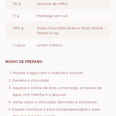
25 g
Glucose de milho
17 g
Manteiga sem sal
260 g
Sicao Chocolate Branco Sicao Nobre -
Granel 10 kg
1 casca
Limão siciliano
MODO DE PREPARO
:
GANACHE
DE
Misture a água com o matcha e reserve.
MATCHA
Derreta o chocolate.
E
LIMÃO
Aqueça o creme de leite, a manteiga, a mistura de
SICILIANO
água com matcha e a glucose.
Verta sobre o chocolate derretido e emulsione.
Espere cristalizar e bata na batedeira/globo, para
deixar a ganache aerada.