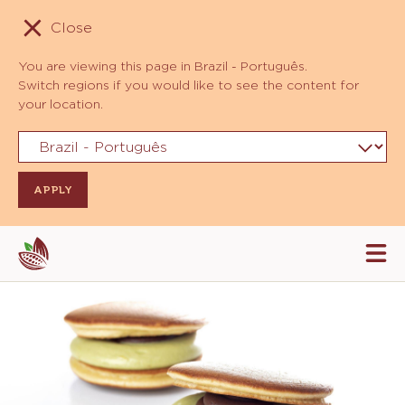
Close
You are viewing this page in Brazil - Português.
Switch regions if you would like to see the content for
your location.
Skip
Tog
to
mai
navi
main
content