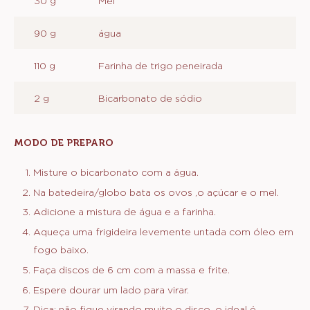
30 g
Mel
90 g
água
110 g
Farinha de trigo peneirada
2 g
Bicarbonato de sódio
MODO DE PREPARO
:
PANQUECAS
Misture o bicarbonato com a água.
Na batedeira/globo bata os ovos ,o açúcar e o mel.
Adicione a mistura de água e a farinha.
Aqueça uma frigideira levemente untada com óleo em
fogo baixo.
Faça discos de 6 cm com a massa e frite.
Espere dourar um lado para virar.
Dica: não fique virando muito o disco, o ideal é