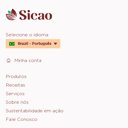
info
Website
Selecione o idioma
quick
Brazil - Português
links
Minha conta
Footer
Produtos
Receitas
Sicao
Serviços
Sobre nós
Sustentabilidade em ação
Fale Conosco