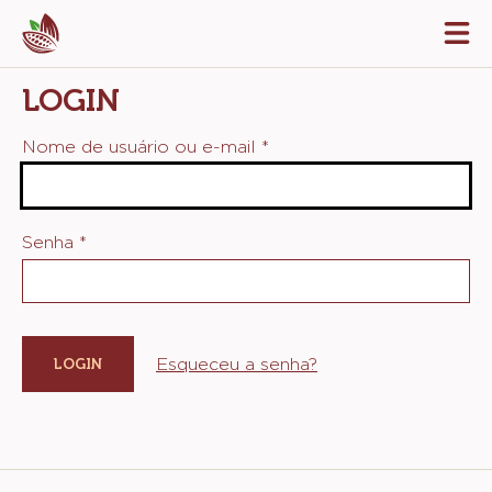
Skip
Tog
to
mai
navi
main
LOGIN
content
Nome de usuário ou e-mail
*
Senha
*
Esqueceu a senha?
Website