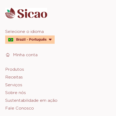
info
Website
Selecione o idioma
quick
Brazil - Português
links
Minha conta
Footer
Produtos
Receitas
Sicao
Serviços
Sobre nós
Sustentabilidade em ação
Fale Conosco