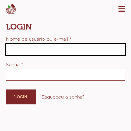
Skip
Tog
to
mai
navi
main
LOGIN
content
Nome de usuário ou e-mail
*
Senha
*
Esqueceu a senha?
Website