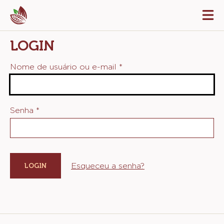
Skip
Tog
to
mai
navi
main
LOGIN
content
Nome de usuário ou e-mail
*
Senha
*
Esqueceu a senha?
Website