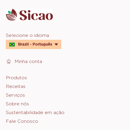
info
Website
Selecione o idioma
quick
Brazil - Português
links
Minha conta
Footer
Produtos
Receitas
Sicao
Serviços
Sobre nós
Sustentabilidade em ação
Fale Conosco