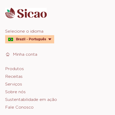
info
Website
Selecione o idioma
quick
Brazil - Português
links
Minha conta
Footer
Produtos
Receitas
Sicao
Serviços
Sobre nós
Sustentabilidade em ação
Fale Conosco