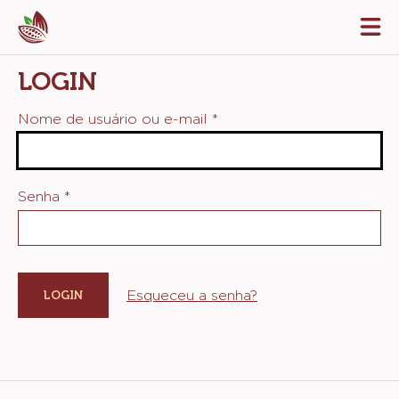
Skip
Tog
to
mai
navi
main
LOGIN
content
Nome de usuário ou e-mail
*
Senha
*
Esqueceu a senha?
Website