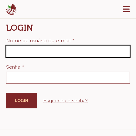
Skip
Tog
to
mai
navi
main
LOGIN
content
Nome de usuário ou e-mail
*
Senha
*
Esqueceu a senha?
Website