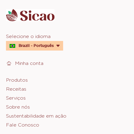
info
Website
Selecione o idioma
quick
Brazil - Português
links
Minha conta
Footer
Produtos
Receitas
Sicao
Serviços
Sobre nós
Sustentabilidade em ação
Fale Conosco