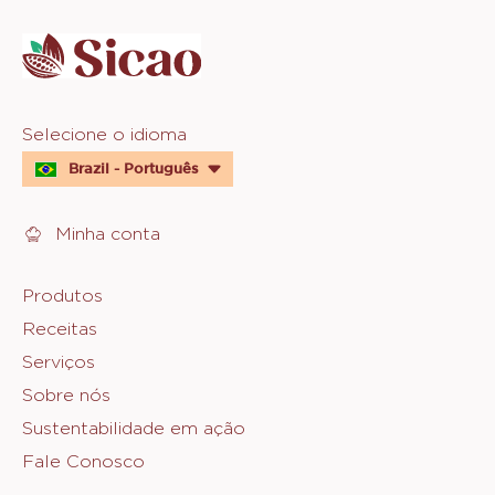
info
Website
Selecione o idioma
quick
Brazil - Português
links
Minha conta
Footer
Produtos
Receitas
Sicao
Serviços
Sobre nós
Sustentabilidade em ação
Fale Conosco