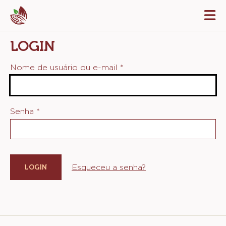
Skip
Tog
to
mai
navi
main
LOGIN
content
Nome de usuário ou e-mail
*
Senha
*
Esqueceu a senha?
Website