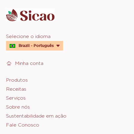
info
Website
Selecione o idioma
quick
Brazil - Português
links
Minha conta
Footer
Produtos
Receitas
Sicao
Serviços
Sobre nós
Sustentabilidade em ação
Fale Conosco