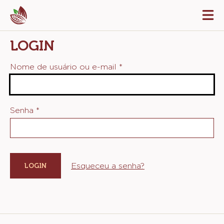
Skip
Tog
to
mai
navi
main
LOGIN
content
Nome de usuário ou e-mail
*
Senha
*
Esqueceu a senha?
Website