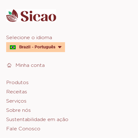
info
Website
Selecione o idioma
quick
Brazil - Português
links
Minha conta
Footer
Produtos
Receitas
Sicao
Serviços
Sobre nós
Sustentabilidade em ação
Fale Conosco