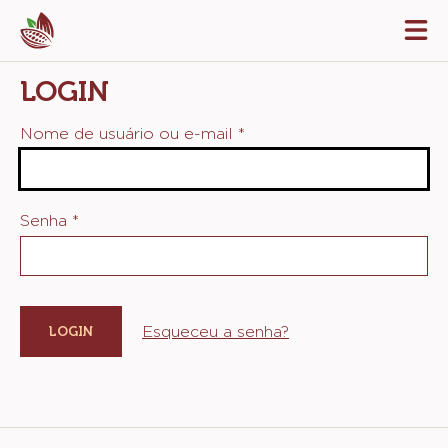
Skip
Tog
to
mai
navi
main
LOGIN
content
Nome de usuário ou e-mail
*
Senha
*
Esqueceu a senha?
Website