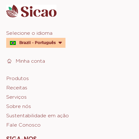
info
Website
Selecione o idioma
quick
Brazil - Português
links
Minha conta
Footer
Produtos
Receitas
Sicao
Serviços
Sobre nós
Sustentabilidade em ação
Fale Conosco