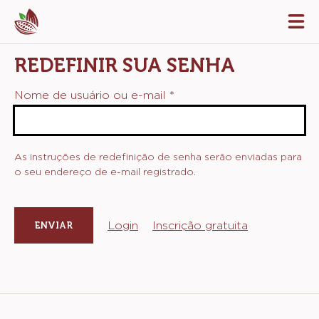
Skip
Tog
to
mai
navi
main
REDEFINIR SUA SENHA
content
Nome de usuário ou e-mail
*
As instruções de redefinição de senha serão enviadas para
o seu endereço de e-mail registrado.
Login
Inscrição gratuita
Website