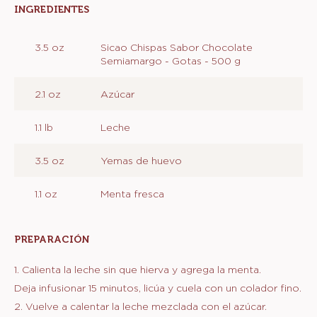
INGREDIENTES
:
PREPARACIÓN
3.5 oz
Sicao Chispas Sabor Chocolate
Semiamargo - Gotas - 500 g
2.1 oz
Azúcar
1.1 lb
Leche
3.5 oz
Yemas de huevo
1.1 oz
Menta fresca
PREPARACIÓN
:
PREPARACIÓN
1. Calienta la leche sin que hierva y agrega la menta.
Deja infusionar 15 minutos, licúa y cuela con un colador fino.
2. Vuelve a calentar la leche mezclada con el azúcar.