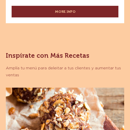
MORE INFO
-
CHISPAS
SABOR
CHOCOLATE
SEMIAMARGO
-
GOTAS
-
Inspírate con Más Recetas
500
G
Amplía tu menú para deleitar a tus clientes y aumentar tus
ventas
Trufas
Saludables