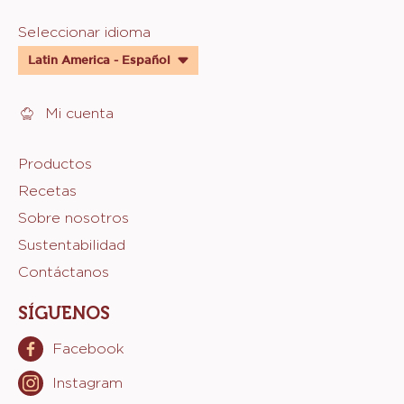
Website
Seleccionar idioma
quick
Latin America - Español
links
Mi cuenta
Footer
Productos
Recetas
Sicao
Sobre nosotros
Sustentabilidad
Contáctanos
SÍGUENOS
Facebook
Opens
in
Instagram
Opens
a
in