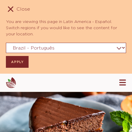
Close
You are viewing this page in Latin America - Español.
Switch regions if you would like to see the content for
your location.
Skip
Tog
to
mai
navi
main
content