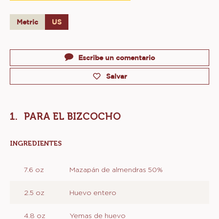
Metric
US
Actions
Escribe un comentario
Salvar
PARA EL BIZCOCHO
INGREDIENTES
:
PARA
EL
7.6 oz
Mazapán de almendras 50%
BIZCOCHO
2.5 oz
Huevo entero
4.8 oz
Yemas de huevo