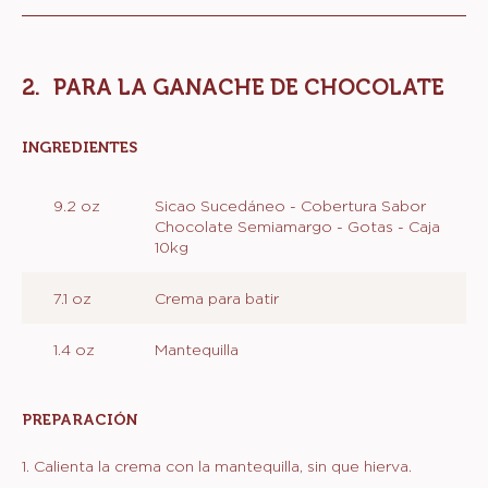
PARA LA GANACHE DE CHOCOLATE
INGREDIENTES
:
PARA
LA
9.2 oz
Sicao Sucedáneo - Cobertura Sabor
GANACHE
Chocolate Semiamargo - Gotas - Caja
DE
10kg
CHOCOLATE
7.1 oz
Crema para batir
1.4 oz
Mantequilla
PREPARACIÓN
:
PARA
LA
1. Calienta la crema con la mantequilla, sin que hierva.
GANACHE