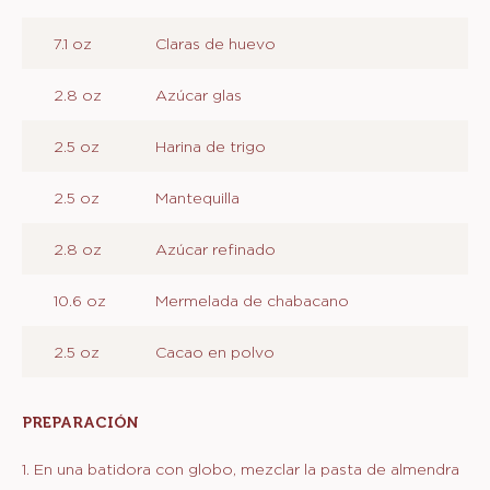
7.1 oz
Claras de huevo
2.8 oz
Azúcar glas
2.5 oz
Harina de trigo
2.5 oz
Mantequilla
2.8 oz
Azúcar refinado
10.6 oz
Mermelada de chabacano
2.5 oz
Cacao en polvo
PREPARACIÓN
:
PARA
EL
1. En una batidora con globo, mezclar la pasta de almendra
BIZCOCHO