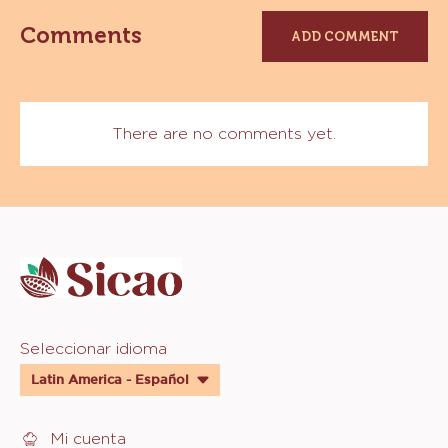
Comments
ADD COMMENT
There are no comments yet.
Website
info
Website
Seleccionar idioma
quick
Latin America - Español
links
Mi cuenta