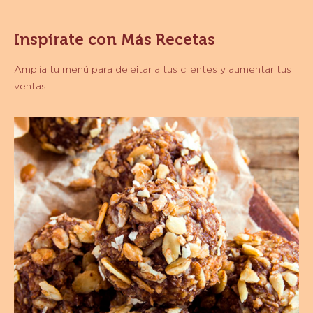
CHOCOLATE
SEMIAMARGO
-
Inspírate con Más Recetas
GOTAS
-
CAJA
Amplía tu menú para deleitar a tus clientes y aumentar tus
10KG
ventas
Trufas
Saludables