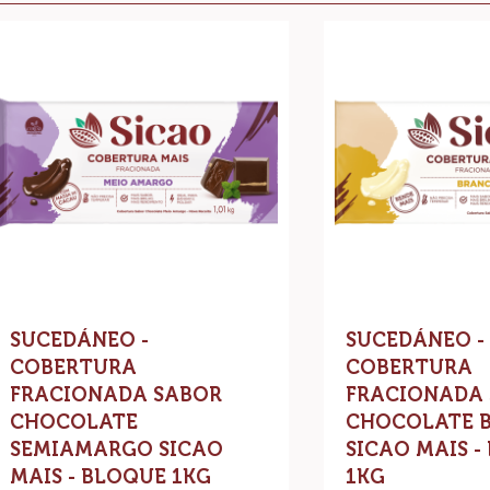
filte
Results
ucedáneo
Sucedáneo
-
obertura
Cobertura
racionada
Fracionada
abor
Sabor
hocolate
Chocolate
emiamargo
Blanco
icao
Sicao
ais
Mais
-
loque
Bloque
kg
1kg
SUCEDÁNEO -
SUCEDÁNEO -
COBERTURA
COBERTURA
FRACIONADA SABOR
FRACIONADA
CHOCOLATE
CHOCOLATE 
SEMIAMARGO SICAO
SICAO MAIS -
MAIS - BLOQUE 1KG
1KG