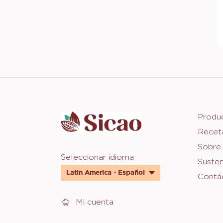
Website
info
Foot
Produ
Recet
Sica
Sobre
Website
Seleccionar idioma
Susten
quick
Latin America - Español
Contá
links
Mi cuenta