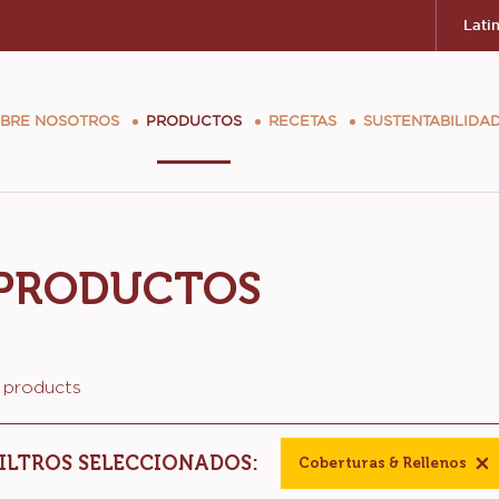
Lati
in
vigation
BRE NOSOTROS
PRODUCTOS
RECETAS
SUSTENTABILIDA
cao
PRODUCTOS
 products
FILTROS SELECCIONADOS:
Coberturas & Rellenos
-
rem