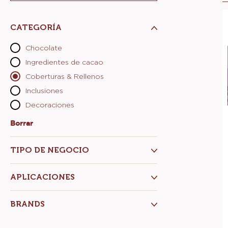
search
recipe
S
N°
CATEGORÍA
-
C
Chocolate
F
Ingredientes de cacao
S
Coberturas & Rellenos
C
S
Inclusiones
S
Decoraciones
M
:
Borrar
-
Categoría
B
TIPO DE NEGOCIO
1
APLICACIONES
BRANDS