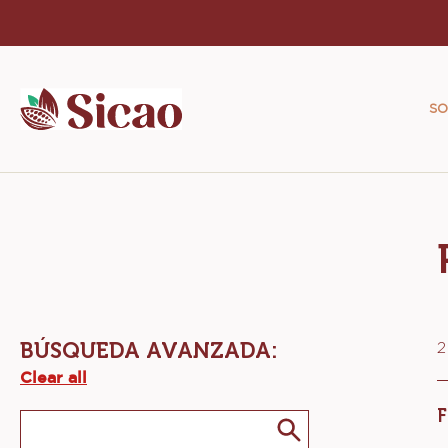
Skip
to
Ma
main
na
content
SO
Si
BÚSQUEDA AVANZADA:
2
Clear all
Keyword
keywords
Enviar
/