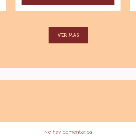
-
ESPECIALIDADES
-
GRANILLO
DE
CHOCOLATE
SEMIAMARGO
VER MÁS
-
CAJA
10KG
No hay comentarios