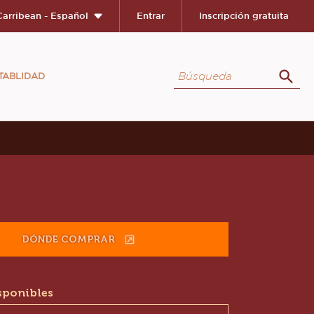
Carribean - Español
Entrar
Inscripción gratuita
Búsqueda
TABLIDAD
Búsq
ion
DÓNDE COMPRAR
(OPENS
A
MODAL
sponibles
WINDOW)