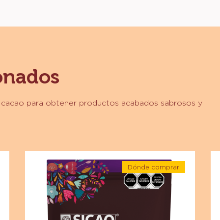
onados
y cacao para obtener productos acabados sabrosos y
Chocolate
Ch
Dónde comprar
-
-
-
Chocolate
Ch
e
Chocolate
-
amargo
co
e
Chocolate
amargo
-
le
-
66.5%
66.5%
-