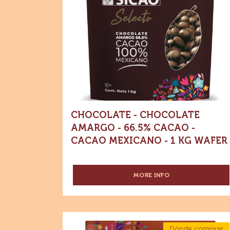
Cacao
Cacao
-
Cacao
-
mexicano
-
Cacao
1
mexicano
kg
Wafer
-
1
kg
Wafer
CHOCOLATE - CHOCOLATE
AMARGO - 66.5% CACAO -
CACAO MEXICANO - 1 KG WAFER
MORE INFO
-
CHOCOLATE
-
CHOCOLATE
AMARGO
Chocolate
-
Dónde comprar