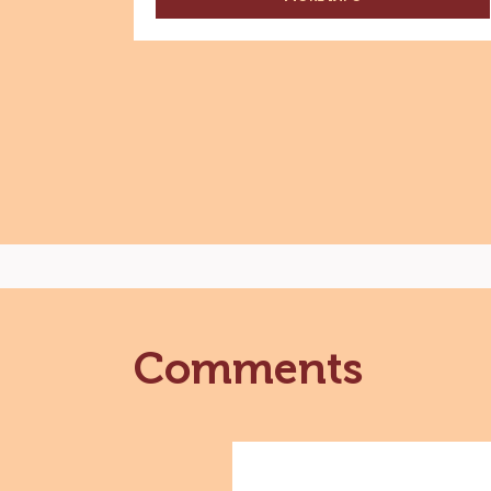
-
CHOCOLATE
-
CHOCOLATE
CON
LECHE
-
44%
CACAO
-
CACAO
MEXICANO
-
WAFER
-
BOLSA
5
KG
Comments