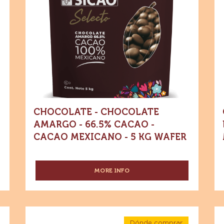
Cacao
Cacao
4
-
Cacao
-
C
mexicano
-
Cacao
-
5
mexicano
C
kg
Wafer
-
me
5
-
kg
Wa
Wafer
-
1
CHOCOLATE - CHOCOLATE
kg
AMARGO - 66.5% CACAO -
CACAO MEXICANO - 5 KG WAFER
MORE INFO
-
CHOCOLATE
-
CHOCOLATE
AMARGO
Especialidades
Es
-
Dónde comprar