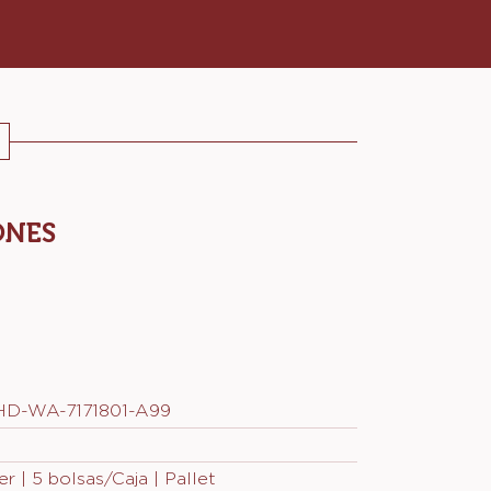
ONES
HD-WA-7171801-A99
r | 5 bolsas/Caja | Pallet