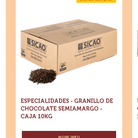
-
-
66.5%
-
Granillo
Gr
e
Especialidades
CACAO
-
-
de
d
e
Granillo
CACAO
de
Chocolate
Ch
Chocolate
MEXICANO
Semiamargo
Semiamargo
co
-
-
5
-
Le
Caja
KG
10kg
Caja
-
WAFER
10kg
Ca
10
ESPECIALIDADES - GRANILLO DE
CHOCOLATE SEMIAMARGO -
G
CAJA 10KG
MORE INFO