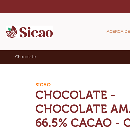
Skip
to
Main
main
navigat
content
ACERCA DE
Sicao
Chocolate
SICAO
CHOCOLATE -
CHOCOLATE AM
66.5% CACAO -