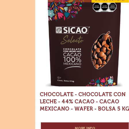
-
66.5%
-
Chocolate
Chocolat
CACAO
-
-
con
Chocolat
CACAO
con
leche
leche
MEXICANO
-
-
-
44%
1
44%
Cacao
KG
-
Cacao
Cacao
WAFER
mexicano
-
-
Cacao
Wafer
-
mexicano
Bolsa
5
-
kg
Wafer
-
Bolsa
CHOCOLATE - CHOCOLATE CON
5
LECHE - 44% CACAO - CACAO
kg
MEXICANO - WAFER - BOLSA 5 K
MORE INFO