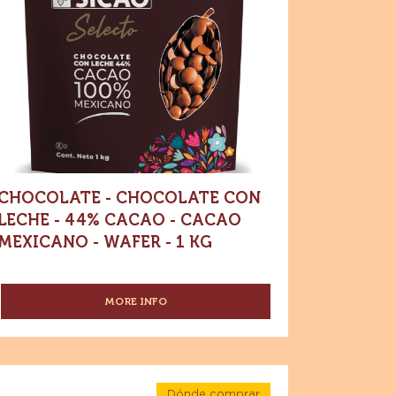
44%
4%
Cacao
-
acao
Cacao
mexicano
-
acao
Wafer
-
xicano
1
kg
fer
CHOCOLATE - CHOCOLATE CON
LECHE - 44% CACAO - CACAO
MEXICANO - WAFER - 1 KG
MORE INFO
-
CHOCOLATE
-
CHOCOLATE
CON
pecialidades
LECHE
Dónde comprar