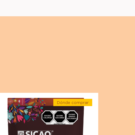
ocolate
Dónde comprar
-
ocolate
Chocolate
-
n
Chocolate
con
che
leche
-