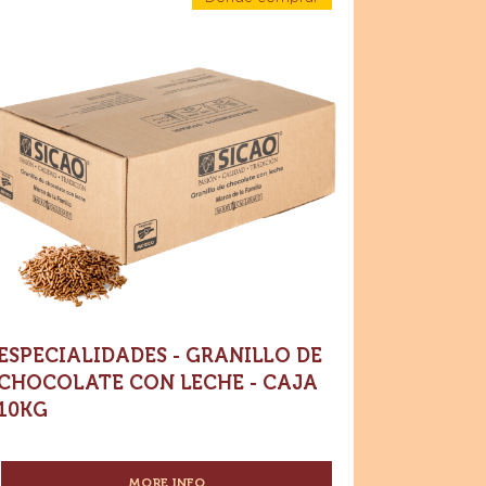
-
-
anillo
Especialidades
44%
-
CACAO
e
Granillo
-
de
ocolate
Chocolate
CACAO
n
con
MEXICANO
Leche
-
che
-
WAFER
Caja
10kg
-
ja
1
KG
kg
ESPECIALIDADES - GRANILLO DE
CHOCOLATE CON LECHE - CAJA
10KG
MORE INFO