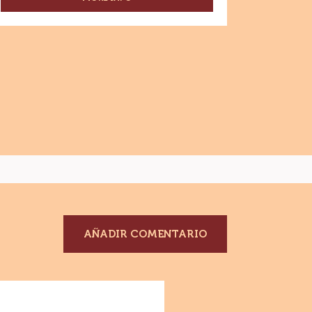
-
ESPECIALIDADES
-
GRANILLO
DE
CHOCOLATE
CON
LECHE
-
CAJA
10KG
AÑADIR COMENTARIO