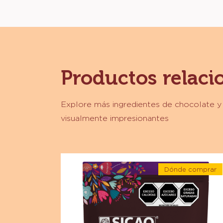
Productos relaci
Explore más ingredientes de chocolate 
visualmente impresionantes
Chocolate
Dónde comprar
-
-
Chocolate
Chocolat
-
amargo
Chocolat
amargo
-
-
66.5%
66.5%