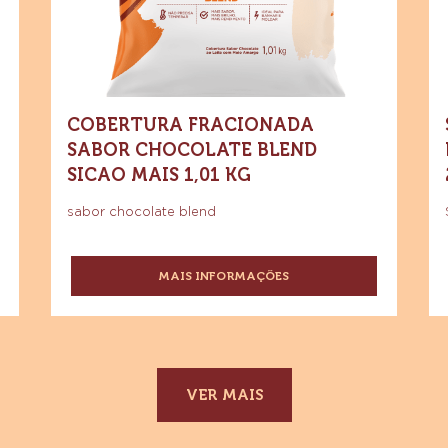
Sicao
Sicao
Le
BARRA
Mais
5KG
Mais
Go
1,01
kg
1,01
2,
kg
x
8
COBERTURA FRACIONADA
SABOR CHOCOLATE BLEND
SICAO MAIS 1,01 KG
sabor chocolate blend
MAIS INFORMAÇÕES
-
COBERTURA
FRACIONADA