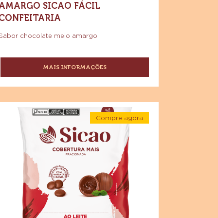
COBERTURA FRACIONADA
SABOR CHOCOLATE MEIO
AMARGO SICAO FÁCIL
CONFEITARIA
Sabor chocolate meio amargo
MAIS INFORMAÇÕES
-
COBERTURA
FRACIONADA
SABOR
CHOCOLATE
cao
MEIO
Compre agora
is
AMARGO
-
bertura
Sicao
SICAO
Mais
FÁCIL
acionada
Cobertura
CONFEITARIA
Fracionada
o
Ao