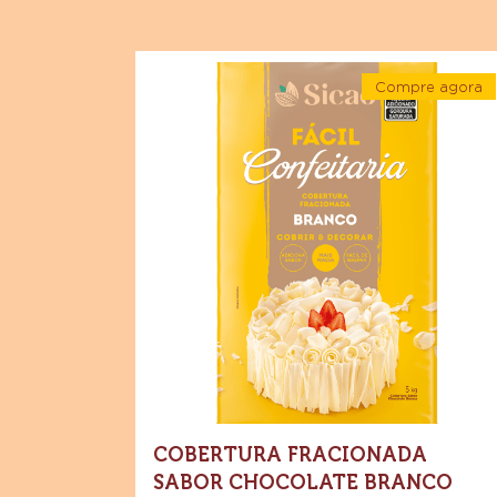
Produtos recom
Explore mais ingredientes de chocolate e
impressionantes
Cobertura
Compre agora
Fracionada
-
Sabor
Cobertur
Fraciona
Chocolate
Sabor
Chocolat
Branco
Branco
Sicao
Sicao
Fácil
Fácil
Confeitar
-
Confeitaria
Barra
5kg
-
Barra
5kg