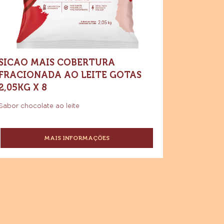
ite
Leite
Gotas
tas
2,05kg
x
05kg
8
SICAO MAIS COBERTURA
FRACIONADA AO LEITE GOTAS
2,05KG X 8
Sabor chocolate ao leite
MAIS INFORMAÇÕES
-
SICAO
MAIS