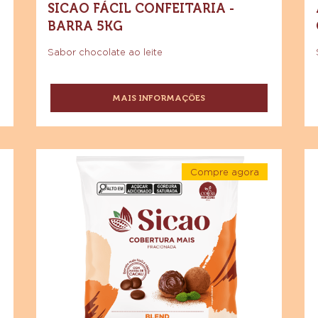
COBERTURA FRACIONADA
SABOR CHOCOLATE AO LEITE
SICAO FÁCIL CONFEITARIA -
BARRA 5KG
Sabor chocolate ao leite
MAIS INFORMAÇÕES
-
COBERTURA
FRACIONADA
SABOR
CHOCOLATE
Cobertura
Si
AO
Compre agora
Fracionada
Ma
LEITE
-
Sabor
Co
Cobertura
SICAO
ertura
Fracionada
FÁCIL
Chocolate
Fr
da
Sabor
CONFEITARIA
Chocolate
Blend
A
Blend
-