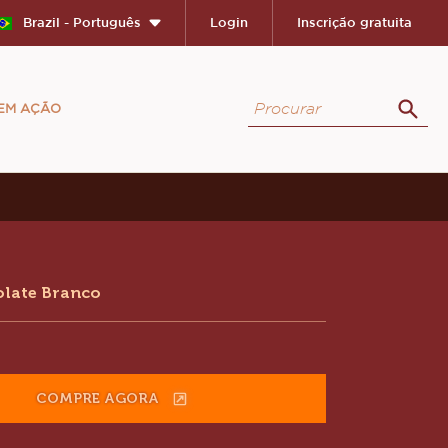
Close
Brazil - Português
Login
Inscrição gratuita
Procurar
 EM AÇÃO
Proc
ion
late Branco