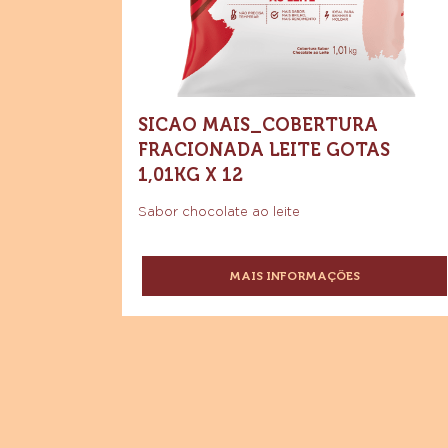
1,01kg
1,01kg
5KG
x
x
12
12
SICAO MAIS_COBERTURA
FRACIONADA LEITE GOTAS
1,01KG X 12
Sabor chocolate ao leite
MAIS INFORMAÇÕES
-
SICAO
MAIS_COBERTURA