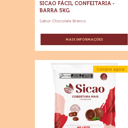
COBERTURA FRACIONADA
SABOR CHOCOLATE BRANCO
SICAO FÁCIL CONFEITARIA -
BARRA 5KG
Sabor Chocolate Branco
MAIS INFORMAÇÕES
-
COBERTURA
FRACIONADA
SABOR
CHOCOLATE
Sicao
BRANCO
Compre agora
Mais_Cobertura
SICAO
-
Fracionada
Sicao
FÁCIL
Mais_Cob
CONFEITARIA
Leite
Fraciona
-
Leite
Gotas
Gotas
BARRA