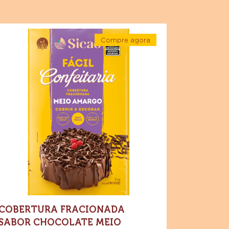
ente
bertura
Compre agora
acionada
-
bor
Cobertura
Fracionada
ocolate
Sabor
Chocolate
eio
Meio
margo
Amargo
Sicao
cao
Fácil
Confeitaria
cil
nfeitaria