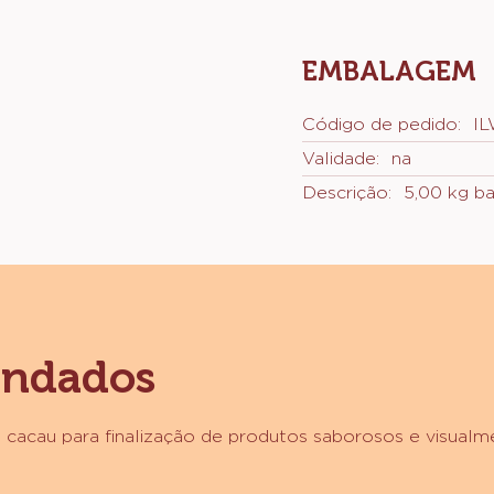
pacot
reinve
de ca
Horizo
EMBALAGEM
Código de pedido:
I
Validade:
na
Descrição:
5,00 kg ba