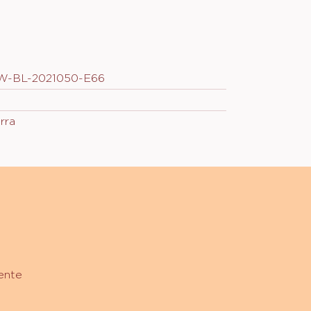
e de chocolate que você compra,
stimos uma parte no cultivo sustentável
cau por meio da Fundação Cocoa
ns.
LW-BL-2021050-E66
rra