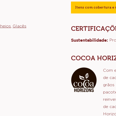
s.
Barras e tabletes
EITE, DERIVADOS DE
Cones
Figuras mo
M GLÚTEN.
Itens com cobertura e 
heios
Glacês
CERTIFICAÇÕ
Sustentabilidade:
Pr
COCOA HORI
Com e
de cac
grãos 