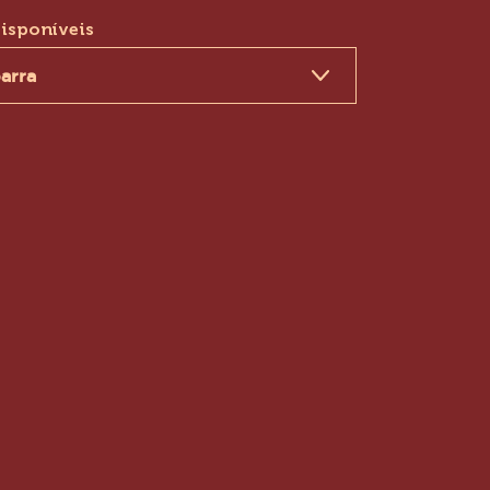
COMPRE AGORA
(OPENS
A
MODAL
isponíveis
WINDOW)
arra