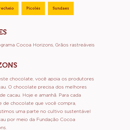
Bolos de bandeja
Bombons moldados
ldadas e ocas
recheio
Picolés
Sundaes
ES
ograma Cocoa Horizons
Grãos rastreáveis
ZONS
ste chocolate, você apoia os produtores
au. O chocolate precisa dos melhores
de cacau. Hoje e amanhã. Para cada