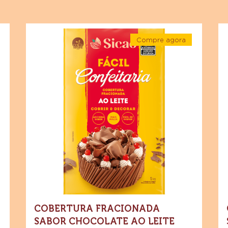
endados
 cacau para finalização de produtos saborosos e visualm
Cobertura
Co
Compre agora
Fracionada
Fr
-
Sabor
Sa
a
Cobertura
da
Fracionada
Chocolate
Ch
Sabor
e
Chocolate
ao
M
ao
Leite
Leite
A
Sicao
Sicao
Si
ia
Fácil
Confeitaria
Fácil
Fá
-
Barra
Confeitaria
Co
5kg
-
Barra
5kg