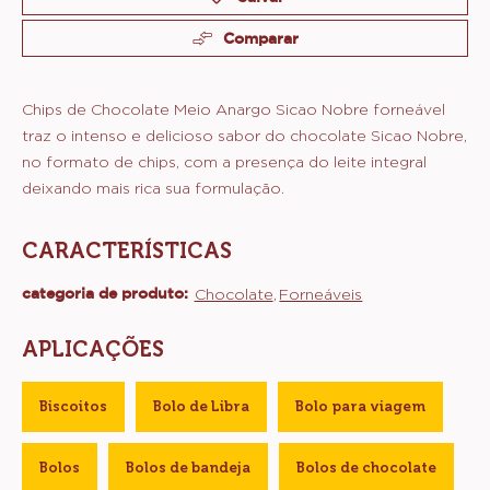
Comparar
Chips de Chocolate Meio Anargo Sicao Nobre forneável
traz o intenso e delicioso sabor do chocolate Sicao Nobre,
no formato de chips, com a presença do leite integral
deixando mais rica sua formulação.
CARACTERÍSTICAS
categoria de produto:
Características
Chocolate
Forneáveis
APLICAÇÕES
Biscoitos
Bolo de Libra
Bolo para viagem
Bolos
Bolos de bandeja
Bolos de chocolate