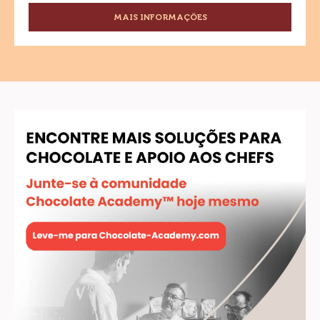
MAIS INFORMAÇÕES
-
CHIPS
CHOCOLATE
MEIO
AMARGO
SICAO
NOBRE
-
GRANEL
10
KG