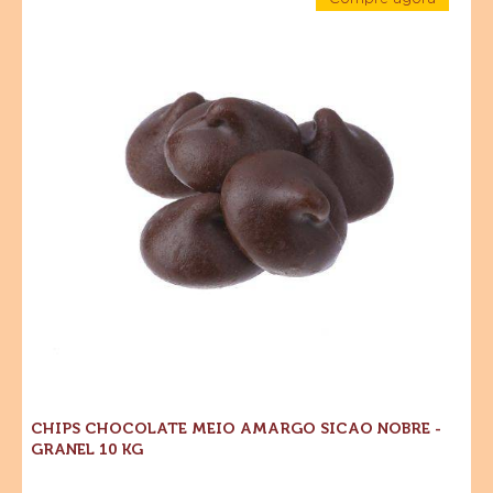
Chocolate
SABOR
-
Meio
Chips
CHOCOLATE
Chocolate
MEIO
Amargo
Meio
AMARGO
Amargo
Sicao
SICAO
Sicao
Nobre
Nobre
MAIS
-
-
-
Granel
GRANEL
10
Granel
kg
10
10
KG
kg
CHIPS CHOCOLATE MEIO AMARGO SICAO NOBRE -
GRANEL 10 KG