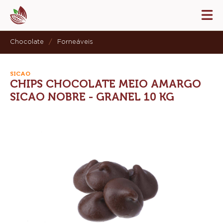
Skip
Tog
to
mai
navi
main
Chocolate
/
Forneáveis
content
SICAO
CHIPS CHOCOLATE MEIO AMARGO
SICAO NOBRE - GRANEL 10 KG