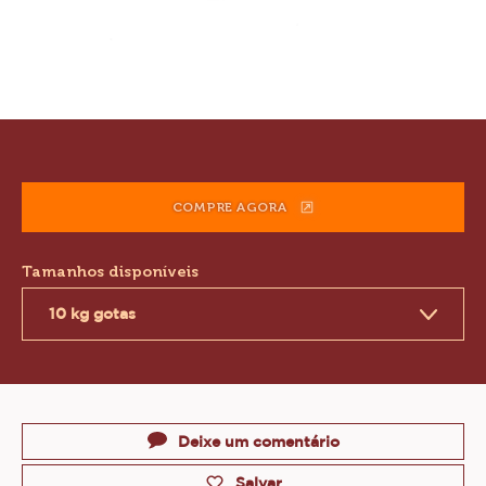
Product
information
COMPRE AGORA
(OPENS
A
MODAL
Tamanhos disponíveis
WINDOW)
10 kg gotas
Actions
Deixe um comentário
Salvar