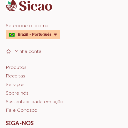
info
Website
Selecione o idioma
quick
Brazil - Português
links
Minha conta
Footer
Produtos
Receitas
Sicao
Serviços
Sobre nós
Sustentabilidade em ação
Fale Conosco
SIGA-NOS