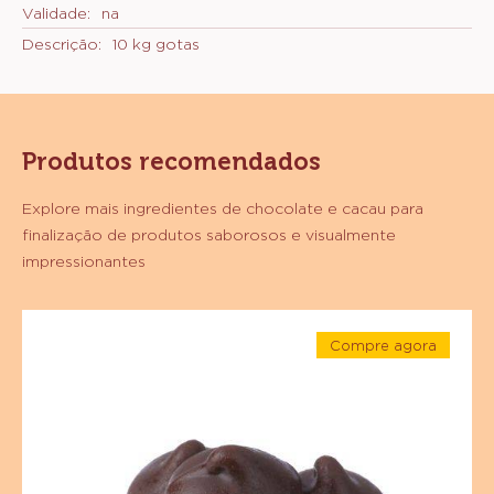
Validade:
na
Descrição:
10 kg gotas
Produtos recomendados
Explore mais ingredientes de chocolate e cacau para
finalização de produtos saborosos e visualmente
impressionantes
Chips
Compre agora
de
-
Cobertura
Chips
de
Fracionada
Cobertura
Fracionada
Sabor
Sabor
Chocolate
Chocolate
Meio
Meio
Amargo