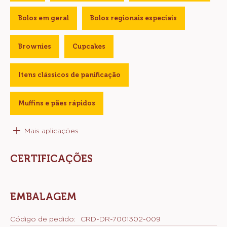
Bolos em geral
Bolos regionais especiais
Brownies
Cupcakes
Itens clássicos de panificação
Muffins e pães rápidos
Mais aplicações
CERTIFICAÇÕES
EMBALAGEM
Código de pedido:
CRD-DR-7001302-009