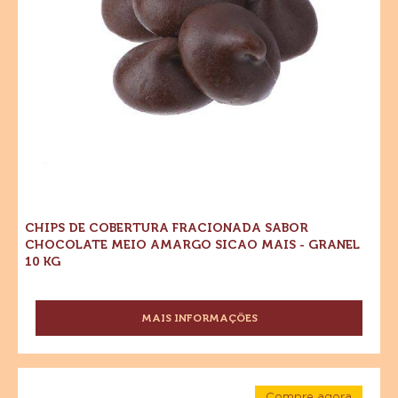
Sicao
Amargo
Mais
-
Sicao
Granel
Mais
10
kg
-
Granel
10
kg
CHIPS DE COBERTURA FRACIONADA SABOR
CHOCOLATE MEIO AMARGO SICAO MAIS - GRANEL
10 KG
MAIS INFORMAÇÕES
-
CHIPS
DE
COBERTURA
Chips
FRACIONADA
Compre agora