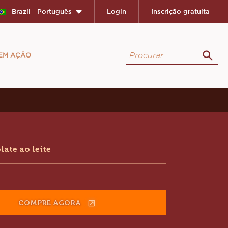
Close
Brazil - Português
Login
Inscrição gratuita
Procurar
 EM AÇÃO
Proc
ion
ate ao leite