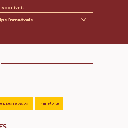
COMPRE AGORA
(OPENS
A
MODAL
isponíveis
WINDOW)
hips forneáveis