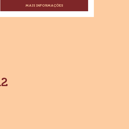
CHOCOLATE AO LEITE 1,01KG X
12
Chocolate ao leite
MAIS INFORMAÇÕES
-
SICAO
CHIPS
FORNEÁVEL
CHOCOLATE
AO
LEITE
1,01KG
X
12
12