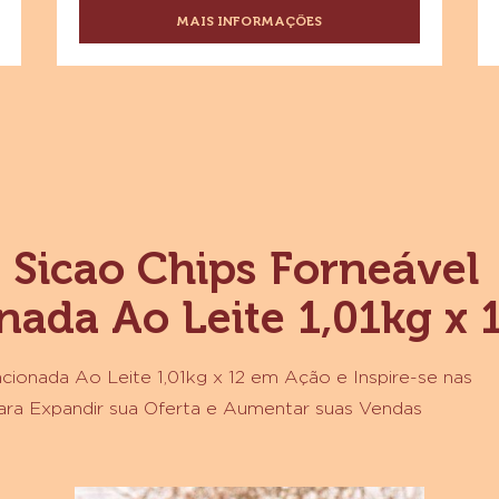
COBERTURA FRACIONADA AO
LEITE 2,5KG X 4
Sabor chocolate ao leite
MAIS INFORMAÇÕES
-
SICAO
CHIPS
FORNEÁVEL
COBERTURA
FRACIONADA
AO
LEITE
2,5KG
X
4
m Sicao Chips Forneável
nada Ao Leite 1,01kg x 