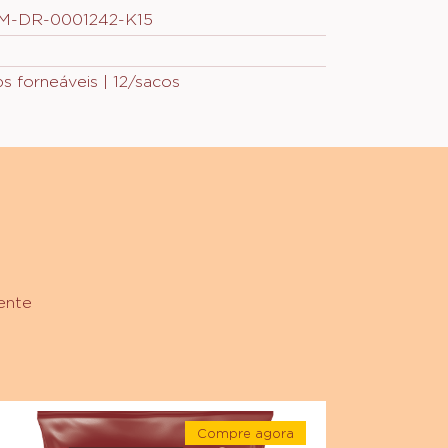
ns.
LM-DR-0001242-K15
ips forneáveis | 12/sacos
ente