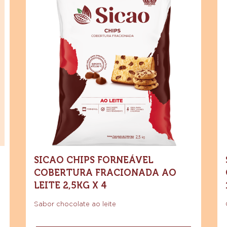
Sicao
Si
Compre agora
Chips
Ch
-
Forneável
Fo
Sicao
Chips
Cobertura
Ch
l
Forneável
a
Cobertura
Fracionada
a
da
Fracionada
Ao
Ao
le
Leite
Leite
1,
2,5kg
x
2,5kg
x
4
x
12
4
SICAO CHIPS FORNEÁVEL