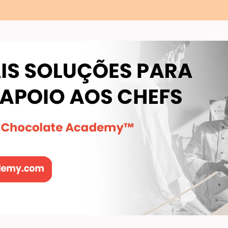
COOKIE DE CACAU
Mika
Mika Sakihama
Sakihama