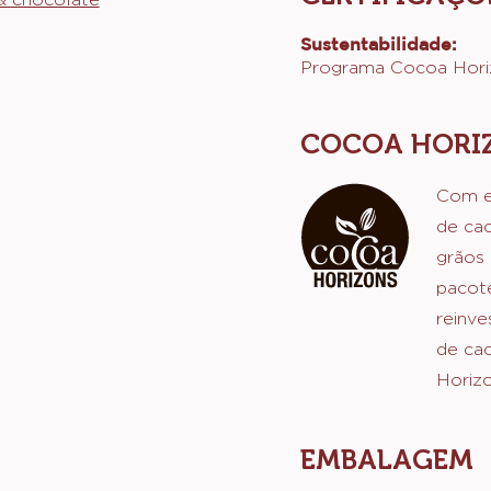
Biscoitos
Muffins
CERTIFICAÇÕ
& chocolate
Sustentabilidade:
Programa Cocoa Hori
COCOA HORI
Com e
de cac
grãos 
pacot
reinve
de ca