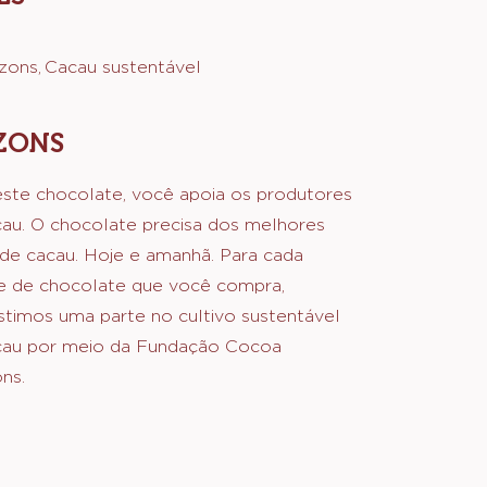
 e pães rápidos
Panetone
ES
zons
Cacau sustentável
ZONS
ste chocolate, você apoia os produtores
au. O chocolate precisa dos melhores
de cacau. Hoje e amanhã. Para cada
e de chocolate que você compra,
stimos uma parte no cultivo sustentável
cau por meio da Fundação Cocoa