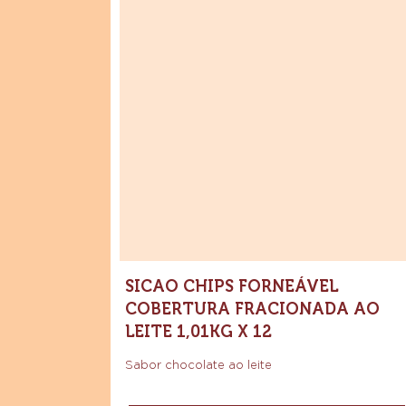
Sicao
Compre agora
Chips
-
Forneável
Sicao
Chips
Cobertura
Forneáve
Cobertur
Fracionada
Fraciona
Ao
Ao
Leite
Leite
1,01kg
x
1,01kg
12
x
12
SICAO CHIPS FORNEÁVEL