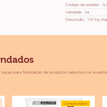
Horizo
EMBALAGEM
Código de pedido:
I
Validade:
na
Descrição:
1,01 kg ch
endados
 cacau para finalização de produtos saborosos e visualm