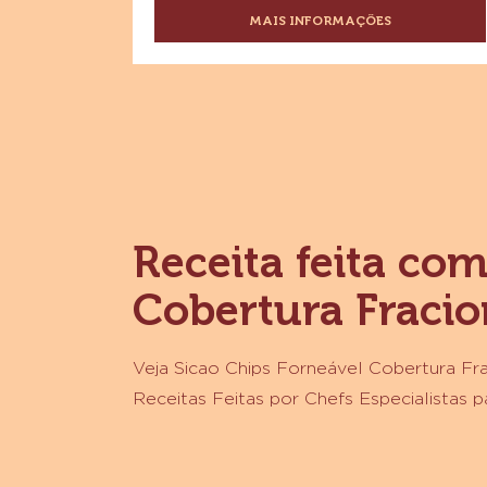
COBERTURA FRACIONADA AO
LEITE 1,01KG X 12
Sabor chocolate ao leite
MAIS INFORMAÇÕES
-
SICAO
CHIPS
FORNEÁVEL
COBERTURA
FRACIONADA
AO
LEITE
1,01KG
X
12
Receita feita co
Cobertura Fracio