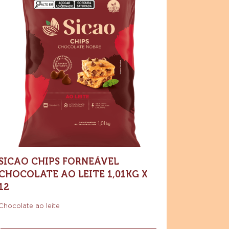
cao
Compre agora
ips
-
rneável
Sicao
Chips
ocolate
Forneável
Chocolate
o
ao
ite
leite
1,01kg
01kg
x
12
SICAO CHIPS FORNEÁVEL