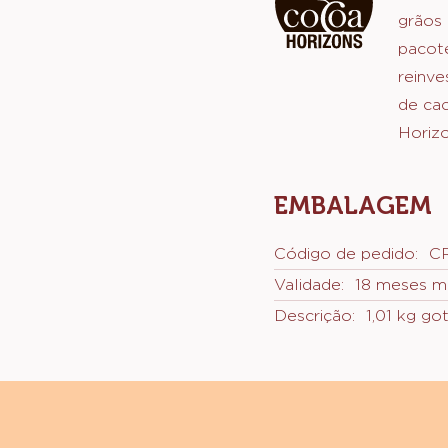
COCOA HORI
Com e
de cac
grãos 
pacot
reinve
de ca
Horizo
EMBALAGEM
Código de pedido:
C
Validade:
18 meses m
Descrição:
1,01 kg go