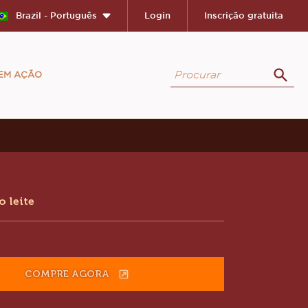
Close
Brazil - Português
Login
Inscrição gratuita
Procurar
 EM AÇÃO
Proc
ion
 leite