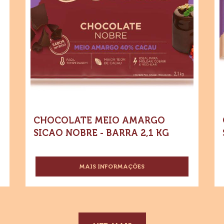
Chocolate
Ch
PROFISSIONAL
Compre agora
Meio
M
-
Amargo
A
Chocolate
Meio
Sicao
Si
Amargo
Sicao
Nobre
N
Nobre
-
-
-
Barra
Barra
Ba
2,1
kg
2,1
1,
kg
kg
CHOCOLATE MEIO AMARGO
SICAO NOBRE - BARRA 2,1 KG
MAIS INFORMAÇÕES