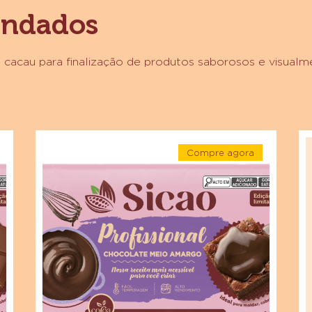
endados
 cacau para finalização de produtos saborosos e visualm
Chocolate
Si
Compre agora
Meio
Pr
-
Amargo
Ch
e
Chocolate
Meio
Sicao
Br
Amargo
Sicao
Profissional
Go
nal
Profissional
2