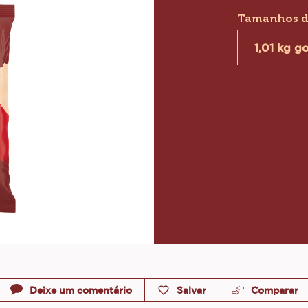
12
Tamanhos d
1,01 kg g