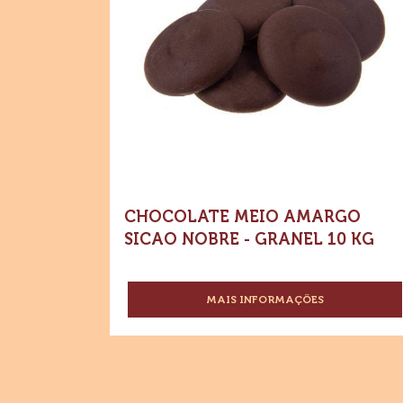
Chocolate
PROFISSIONAL
Meio
Amargo
Sicao
Nobre
-
Granel
10
kg
CHOCOLATE MEIO AMARGO
SICAO NOBRE - GRANEL 10 KG
MAIS INFORMAÇÕES