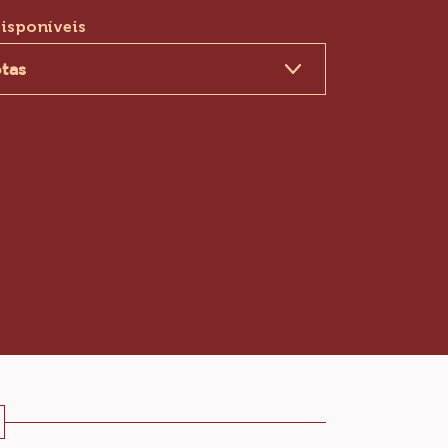
COMPRE AGORA
(OPENS
A
MODAL
isponíveis
WINDOW)
otas