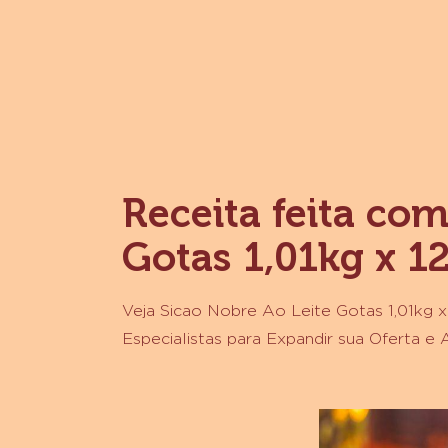
-
CHOCOLATE
MEIO
AMARGO
SICAO
NOBRE
-
GRANEL
10
KG
Receita feita co
Gotas 1,01kg x 1
Veja Sicao Nobre Ao Leite Gotas 1,01kg x