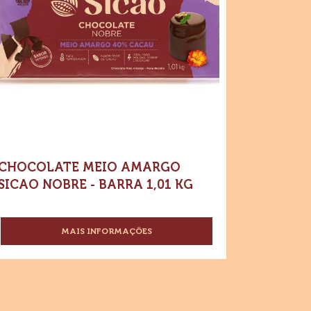
ocolate
GOTAS
Compre agora
eio
20KG
-
margo
Chocolate
Meio
cao
Amargo
Sicao
obre
Nobre
-
Barra
rra
1,01
kg
01
CHOCOLATE MEIO AMARGO
SICAO NOBRE - BARRA 1,01 KG
MAIS INFORMAÇÕES