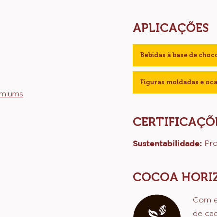
Deixe um comentário
Salvar
Comparar
APLICAÇÕES
Bebidas à base de choc
Figuras moldadas e oc
emiums
CERTIFICAÇÕ
Sustentabilidade:
Pr