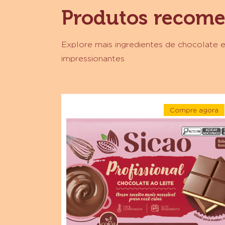
Produtos recom
Explore mais ingredientes de chocolate e
impressionantes
Chocolate
Compre agora
Ao
-
Leite
Chocolat
Ao
Sicao
Leite
Sicao
Profissional
Profissio