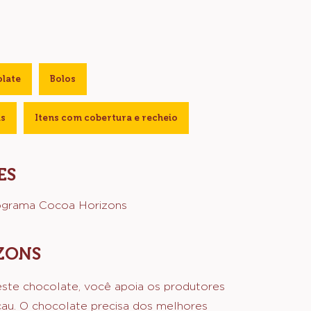
olate
Bolos
as
Itens com cobertura e recheio
ES
ograma Cocoa Horizons