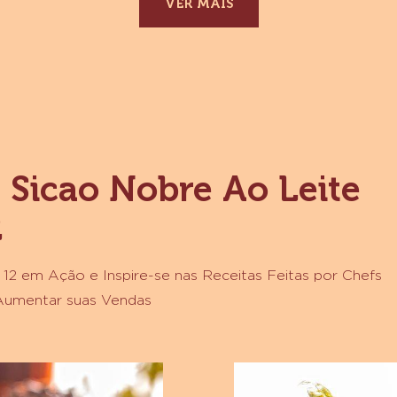
-
CHOCOLATE
MEIO
AMARGO
SICAO
NOBRE
-
VER MAIS
BARRA
2,1
KG
m Sicao Nobre Ao Leite
2
 12 em Ação e Inspire-se nas Receitas Feitas por Chefs