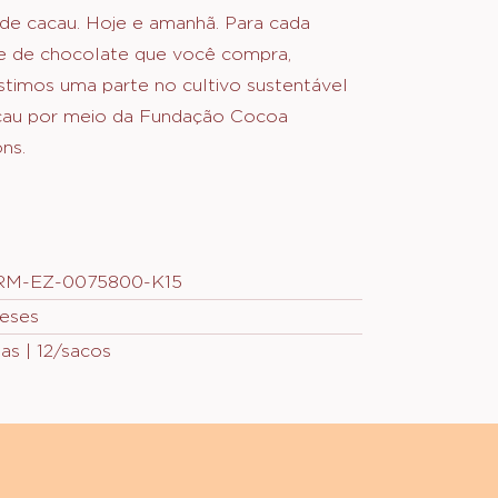
ZONS
ste chocolate, você apoia os produtores
au. O chocolate precisa dos melhores
de cacau. Hoje e amanhã. Para cada
e de chocolate que você compra,
stimos uma parte no cultivo sustentável
cau por meio da Fundação Cocoa
ns.
RM-EZ-0075800-K15
eses
tas | 12/sacos