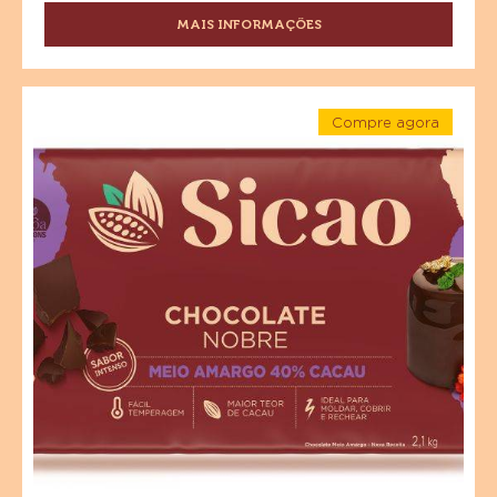
MAIS INFORMAÇÕES
-
CHOCOLATE
MEIO
AMARGO
Chocolate
SICAO
Compre agora
Meio
NOBRE
-
Amargo
Chocolate
-
Meio
GRANEL
Sicao
Amargo
10
Sicao
Nobre
KG
Nobre
-
-
Barra
Barra
2,1
kg
2,1
kg