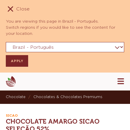
Close
You are viewing this page in Brazil - Português.
Switch regions if you would like to see the content for
your location.
Skip
Tog
to
mai
navi
main
Chocolate
/
Chocolates & Chocolates Premiums
content
SICAO
CHOCOLATE AMARGO SICAO
SELEÇÃO 52%