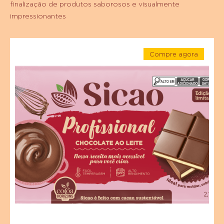
finalização de produtos saborosos e visualmente
impressionantes
Chocolate
Compre agora
Ao
-
Leite
Chocolate
Ao
Sicao
Leite
Sicao
Profissional
Profissional