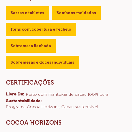
Barras e tabletes
Bombons moldados
Itens com cobertura e recheio
Sobremesa Banhada
Sobremesas e doces individuais
CERTIFICAÇÕES
Livre De:
Feito com manteiga de cacau 100% pura
Sustentabilidade:
Programa Cocoa Horizons
Cacau sustentável
COCOA HORIZONS