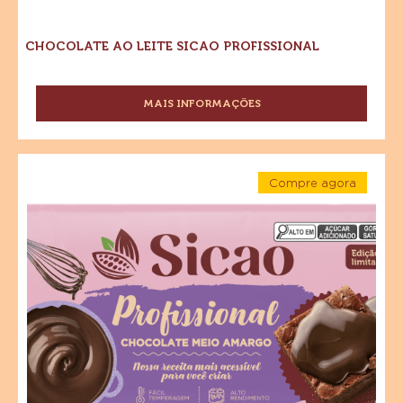
CHOCOLATE AO LEITE SICAO PROFISSIONAL
MAIS INFORMAÇÕES
-
CHOCOLATE
AO
LEITE
Chocolate
SICAO
Compre agora
Meio
PROFISSIONAL
-
Amargo
Chocolate
Meio
Sicao
Amargo
Sicao
Profissional
Profissional