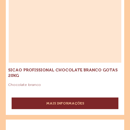
SICAO PROFISSIONAL CHOCOLATE BRANCO GOTAS
20KG
Chocolate branco
MAIS INFORMAÇÕES
-
SICAO
PROFISSIONAL
CHOCOLATE
Chocolate
BRANCO
Meio