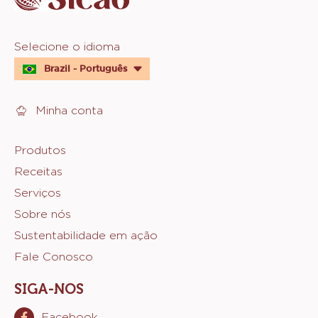
Website
Selecione o idioma
quick
Brazil - Português
links
Minha conta
Footer
Produtos
Receitas
Sicao
Serviços
Sobre nós
Sustentabilidade em ação
Fale Conosco
SIGA-NOS
Facebook
Opens