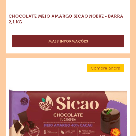
CHOCOLATE MEIO AMARGO SICAO NOBRE - BARRA
2,1 KG
MAIS INFORMAÇÕES
-
CHOCOLATE
MEIO
AMARGO
Chocolate
SICAO
Compre agora
Meio
NOBRE
-
Amargo
Chocolate
-
Meio
BARRA
Sicao
Amargo
2,1
Sicao
Nobre
KG
Nobre
-
-
Barra
Barra
1,01
kg
1,01
kg