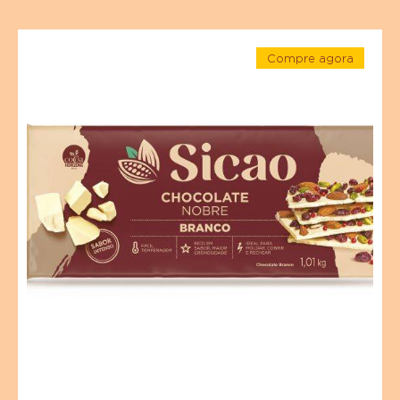
FINALIZAÇÃO
Coloque em um cone de papel manteiga.
Decore.
Ingredientes em destaque
Para um sabor ideal e apelo visual de suas criações
finalizadas
Chocolate
Compre agora
Branco
-
Sicao
Chocolate
Branco
Nobre
Sicao
Nobre
-
-
Barra
Barra
1,01
1,01
kg