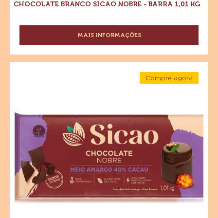
kg
CHOCOLATE BRANCO SICAO NOBRE - BARRA 1,01 KG
MAIS INFORMAÇÕES
-
CHOCOLATE
BRANCO
SICAO
Chocolate
NOBRE
Compre agora
Meio
-
-
Amargo
Chocolate
BARRA