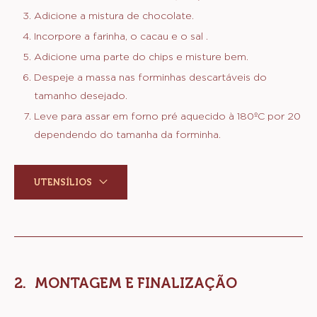
2 g
Sal fino
5 g
Extrato de baunilha
100 g
Ilw-dr-2001548
MODO DE PREPARO
:
MASSA
Derreta o chocolate e a manteiga.
Em um bowl misture os ovos, o açucar e a baunilha.
Adicione a mistura de chocolate.
Incorpore a farinha, o cacau e o sal .
Adicione uma parte do chips e misture bem.
Despeje a massa nas forminhas descartáveis do
tamanho desejado.
Leve para assar em forno pré aquecido à 180ºC por 20
dependendo do tamanha da forminha.