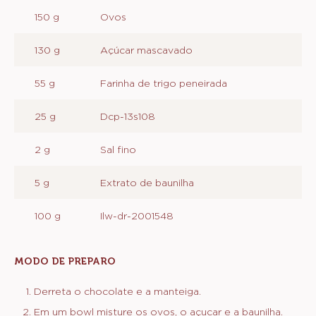
MASSA
INGREDIENTES
:
MASSA
200 g
Sicao Chocolate Meio Amargo Sicao
Nobre - Barra 1,01 kg
120 g
Manteiga sem sal
150 g
Ovos
130 g
Açúcar mascavado
55 g
Farinha de trigo peneirada
25 g
Dcp-13s108