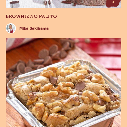
P
n
B
r
o
w
n
ie
o
a
lit
o
BROWNIE NO PALITO
Mika
Mika Sakihama
Sakihama
Blondie
Nozes