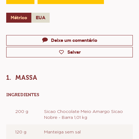
Rendimento:
7 forminhas de 100g
Validade:
5 dias
Conservação:
Temperatura ambiente 25ºC
CONTÉM: 2 ETAPAS
Massa
Montagem e Finalização
Métrico
EUA
Actions
Deixe um comentário
Salvar