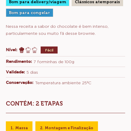
Mika
MIKA SAKIHAMA
Sakihama
BROWNIE FUDGE
Bom para delivery/viagem
Clássicos atemporais
Bom para congelar
Nessa receita a sabor do chocolate é bem intenso,
particularmente sou muito fã desse brownie.
Nível:
Fácil