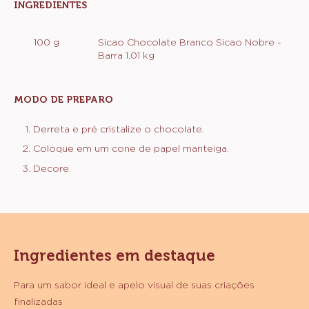
UTENSÍLIOS
MONTAGEM E FINALIZAÇÃO
INGREDIENTES
:
MONTAGEM
E
100 g
Sicao Chocolate Branco Sicao Nobre -
FINALIZAÇÃO
Barra 1,01 kg
MODO DE PREPARO
:
MONTAGEM
E
Derreta e pré cristalize o chocolate.