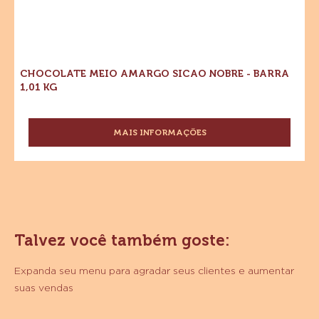
Meio
1,01
Sicao
Amargo
KG
Sicao
Nobre
Nobre
-
-
Barra
Barra
1,01
kg
1,01
kg
CHOCOLATE MEIO AMARGO SICAO NOBRE - BARRA
1,01 KG
MAIS INFORMAÇÕES
-