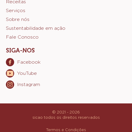
Website
Selecione o idioma
quick
Brazil - Português
links
Minha conta
Footer
Produtos
Receitas
Sicao
Serviços
Sobre nós
Sustentabilidade em ação
Fale Conosco
SIGA-NOS