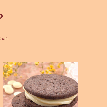
1,01
KG
o
Chefs
Bolachas
Recheadas