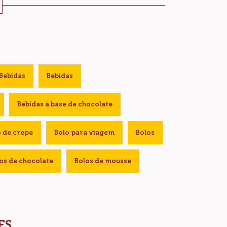
Bebidas
Bebidas
Bebidas à base de chocolate
o de crepe
Bolo para viagem
Bolos
os de chocolate
Bolos de mousse