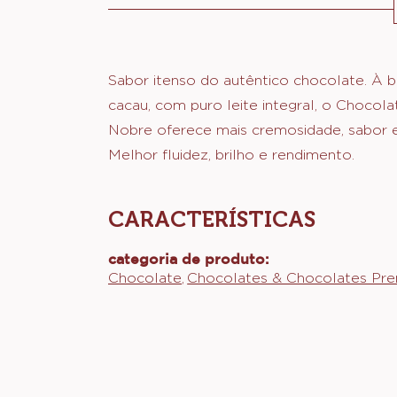
Actions
Sabor itenso do autêntico chocolate. À 
cacau, com puro leite integral, o Chocol
Nobre oferece mais cremosidade, sabor e 
Melhor fluidez, brilho e rendimento.
CARACTERÍSTICAS
Características
categoria de produto:
Chocolate
Chocolates & Chocolates Pr