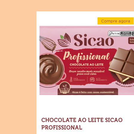
Explore mais ingredientes de chocolate e
impressionantes
Chocolate
Compre agora
Ao
-
Leite
Chocolat
Ao
Sicao
Leite
Sicao
Profissional
Profissio