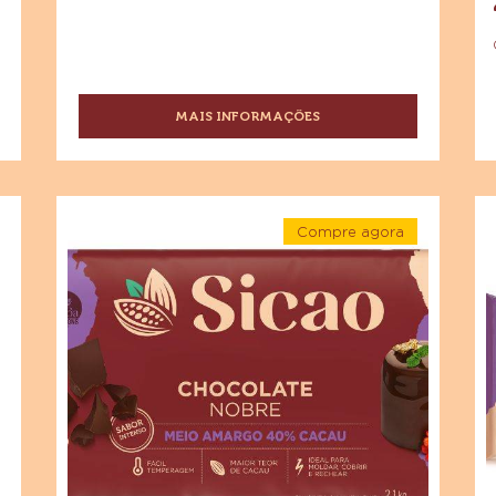
CHOCOLATE MEIO AMARGO
SICAO PROFISSIONAL
MAIS INFORMAÇÕES
-
CHOCOLATE
MEIO
AMARGO
SICAO
Chocolate
Ch
PROFISSIONAL
Compre agora
Meio
M
-
Amargo
A
Chocolate
Meio
Sicao
Si
Amargo
Sicao
Nobre
N
Nobre
-
-
-
Barra
Barra
Ba
2,1