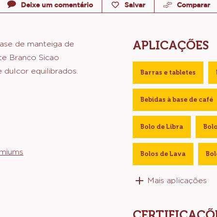
Deixe um comentário
Salvar
Comparar
APLICAÇÕES
base de manteiga de
ate Branco Sicao
dulcor equilibrados.
Barras e tabletes
Bebidas à base de café
Bolo de Libra
Bol
emiums
Bolos de Lava
Bol