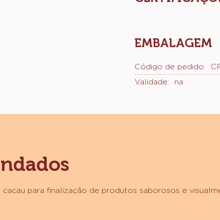
Mais aplicações
CERTIFICAÇÕ
EMBALAGEM
Código de pedido:
C
Validade:
na
endados