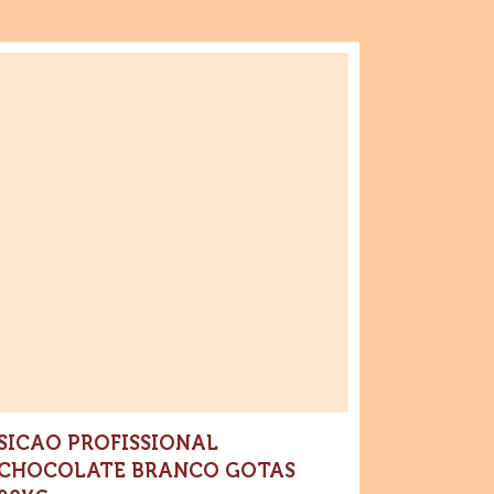
ente
cao
ofissional
ocolate
anco
tas
0kg