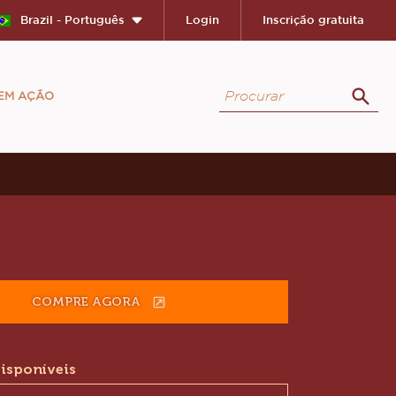
Close
Brazil - Português
Login
Inscrição gratuita
Procurar
 EM AÇÃO
Proc
ion