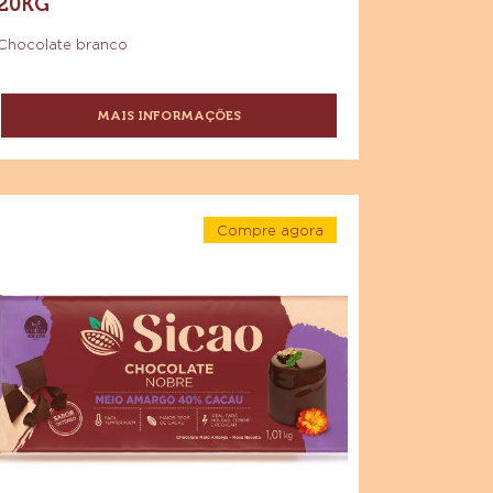
SICAO PROFISSIONAL
CHOCOLATE BRANCO GOTAS
20KG
Chocolate branco
MAIS INFORMAÇÕES
-
SICAO
PROFISSIONAL
CHOCOLATE
BRANCO
ocolate
GOTAS
Compre agora
eio
20KG
-
margo
Chocolate
Meio
cao
Amargo
Sicao
obre
Nobre
-
Barra
rra
1,01