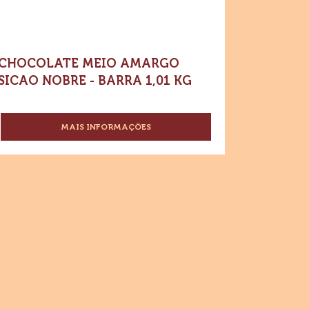
kg
01
CHOCOLATE MEIO AMARGO
SICAO NOBRE - BARRA 1,01 KG
MAIS INFORMAÇÕES
-
CHOCOLATE
MEIO
AMARGO
SICAO
NOBRE
-
BARRA