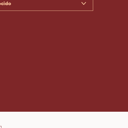
COMPRE AGORA
(OPENS
A
MODAL
isponíveis
WINDOW)
cido