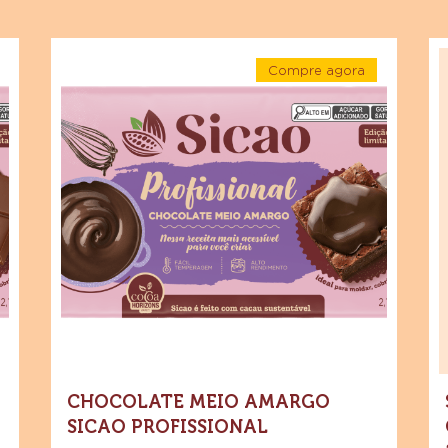
 cacau para finalização de produtos saborosos e visualm
Chocolate
Si
Compre agora
Meio
Pr
-
Amargo
Ch
e
Chocolate
Meio
Sicao
Br
Amargo
Sicao
Profissional
Go
nal
Profissional
2