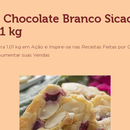
2,1
KG
m Chocolate Branco Sica
1 kg
a 1,01 kg em Ação e Inspire-se nas Receitas Feitas por 
 Aumentar suas Vendas
Blondie
de
Framboesa