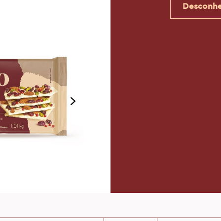
 BARRA
Tamanhos d
Desconhe
next