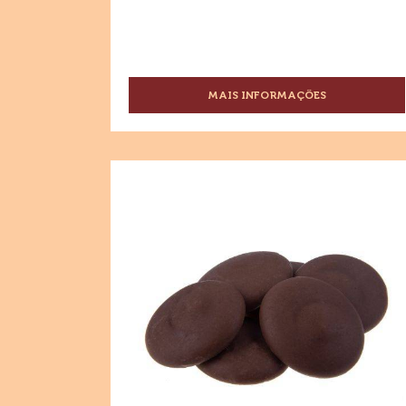
CHOCOLATE AO LEITE SICAO
PROFISSIONAL
MAIS INFORMAÇÕES
-
CHOCOLATE
AO
LEITE
SICAO
Chocolate
PROFISSIONAL
Meio
Amargo
Sicao
Nobre
-
Granel