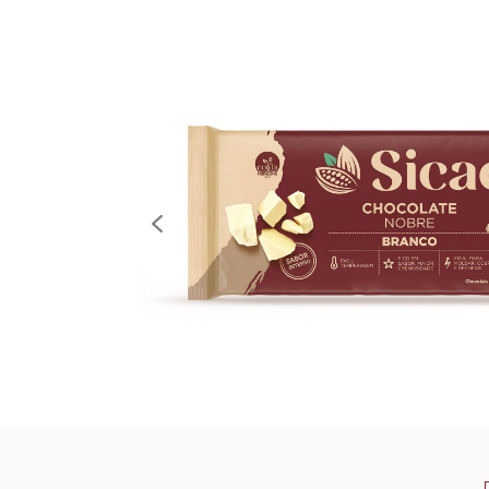
SICAO NOBRE -
1,01 KG
previous