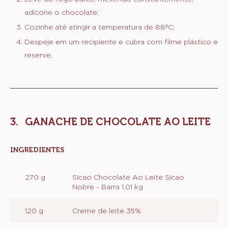
adicone o chocolate;
Cozinhe até atingir a temperatura de 88ºC;
Despeje em um recipiente e cubra com filme plástico e
reserve.
GANACHE DE CHOCOLATE AO LEITE
INGREDIENTES
:
GANACHE
DE
270 g
Sicao Chocolate Ao Leite Sicao
CHOCOLATE
Nobre - Barra 1,01 kg
AO
LEITE
120 g
Creme de leite 35%