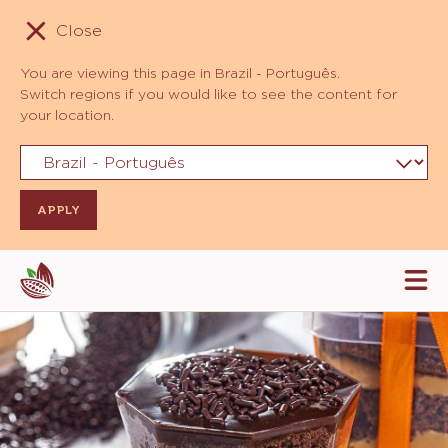
Close
You are viewing this page in Brazil - Português.
Switch regions if you would like to see the content for
your location.
Skip
Tog
to
mai
navi
main
content