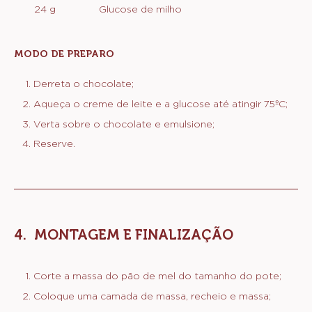
24 g
Glucose de milho
MODO DE PREPARO
:
GANACHE
DE
Derreta o chocolate;
CHOCOLATE
Aqueça o creme de leite e a glucose até atingir 75ºC;
AO
LEITE
Verta sobre o chocolate e emulsione;
Reserve.
MONTAGEM E FINALIZAÇÃO
Corte a massa do pão de mel do tamanho do pote;
Coloque uma camada de massa, recheio e massa;