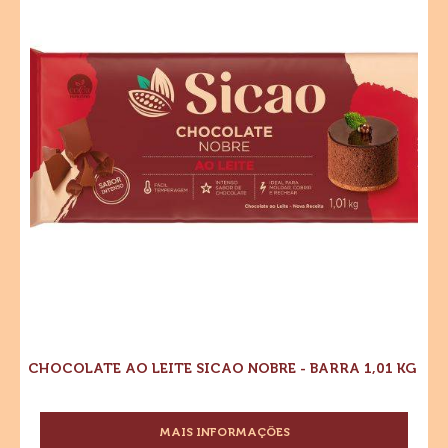
Leite
Chocolate
BARRA
Ao
1,01
Sicao
Leite
KG
Sicao
Nobre
Nobre
-
-
Barra
Barra
1,01
kg
1,01
kg
CHOCOLATE AO LEITE SICAO NOBRE - BARRA 1,01 KG
MAIS INFORMAÇÕES
-