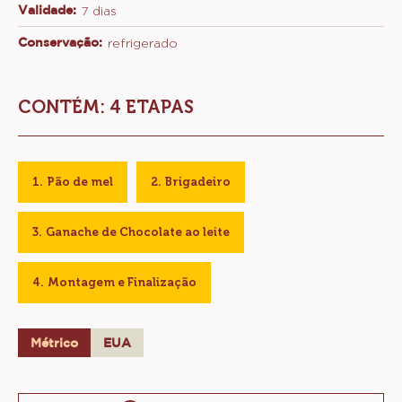
Validade:
7 dias
Conservação:
refrigerado
CONTÉM: 4 ETAPAS
Pão de mel
Brigadeiro
Ganache de Chocolate ao leite
Montagem e Finalização
Métrico
EUA