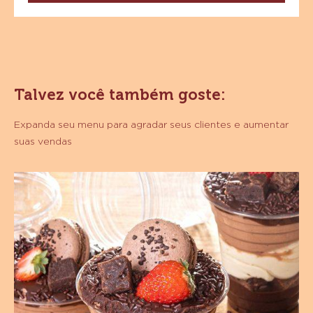
CHOCOLATE
AO
LEITE
SICAO
NOBRE
-
BARRA
Talvez você também goste:
1,01
KG
Expanda seu menu para agradar seus clientes e aumentar
suas vendas
Copo
da
Felicidade