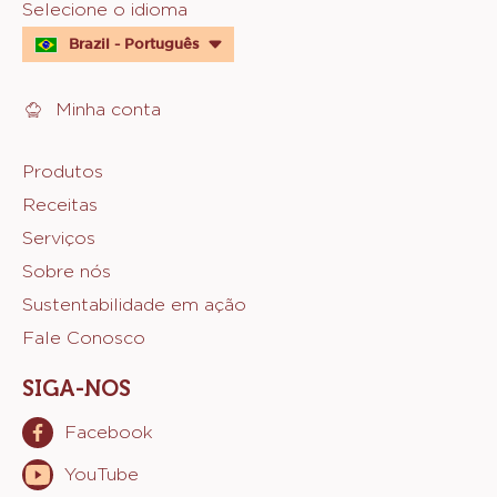
Website
Selecione o idioma
quick
Brazil - Português
links
Minha conta
Footer
Produtos
Receitas
Sicao
Serviços
Sobre nós
Sustentabilidade em ação
Fale Conosco
SIGA-NOS
Facebook
Opens
in
YouTube
Opens
a