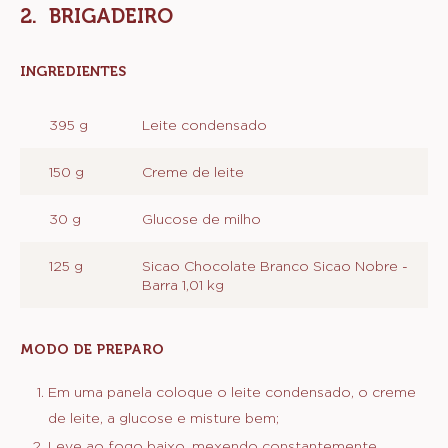
BRIGADEIRO
INGREDIENTES
:
BRIGADEIRO
395 g
Leite condensado
150 g
Creme de leite
30 g
Glucose de milho
125 g
Sicao Chocolate Branco Sicao Nobre -
Barra 1,01 kg
MODO DE PREPARO
:
BRIGADEIRO
Em uma panela coloque o leite condensado, o creme
de leite, a glucose e misture bem;
Leve ao fogo baixo, mexendo constantemente,