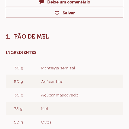
Actions
Deixe um comentário
Salvar
PÃO DE MEL
INGREDIENTES
:
PÃO
DE
30 g
Manteiga sem sal
MEL
50 g
Açúcar fino
30 g
Açúcar mascavado
75 g
Mel
50 g
Ovos