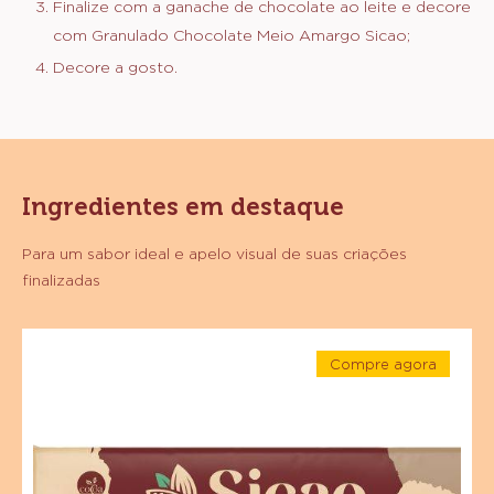
Finalize com a ganache de chocolate ao leite e decore
com Granulado Chocolate Meio Amargo Sicao;
Decore a gosto.
Ingredientes em destaque
Para um sabor ideal e apelo visual de suas criações
finalizadas
Chocolate
Compre agora
Branco
-
Sicao
Chocolate
Branco
Nobre
Sicao
Nobre
-
-
Barra
Barra
1,01