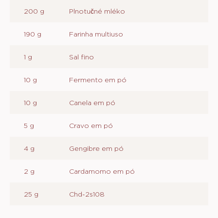
200 g
Plnotučné mléko
190 g
Farinha multiuso
1 g
Sal fino
10 g
Fermento em pó
10 g
Canela em pó
5 g
Cravo em pó
4 g
Gengibre em pó
2 g
Cardamomo em pó
25 g
Chd-2s108