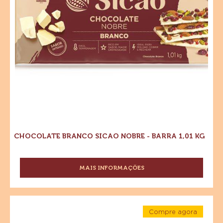
1,01
kg
kg
CHOCOLATE BRANCO SICAO NOBRE - BARRA 1,01 KG
MAIS INFORMAÇÕES
-
CHOCOLATE
BRANCO
SICAO
Chocolate
NOBRE
Compre agora
Ao
-
-