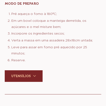
MODO DE PREPARO
:
PÃO
DE
Pré aqueça o forno à 180ºC;
MEL
Em um bowl coloque a manteiga derretida, os
açúcares e o mel misture bem;
Incorpore os ingredientes secos;
Verta a massa em uma assadeira 28x18cm untada;
Leve para assar em forno pré aquecido por 25
minutos;
Reserve.
UTENSÍLIOS