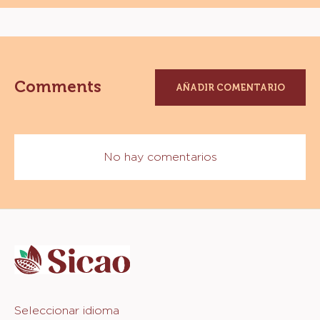
CAJA
10KG
Comments
AÑADIR COMENTARIO
No hay comentarios
Website
info
Website
Seleccionar idioma