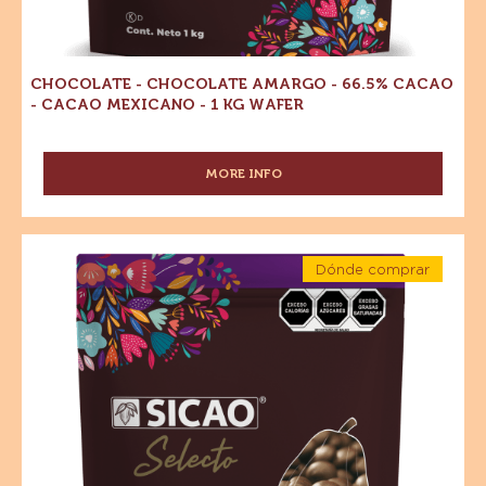
CHOCOLATE - CHOCOLATE AMARGO - 66.5% CACAO
- CACAO MEXICANO - 1 KG WAFER
MORE INFO
-
CHOCOLATE
-
CHOCOLATE
Chocolate
AMARGO
Dónde comprar
-
-
-
Chocolate
Chocolate
66.5%
-
CACAO
amargo
Chocolate
-
amargo
-
CACAO
-
66.5%
66.5%
MEXICANO
Cacao
-
Cacao
-
1
Cacao
-
mexicano
KG
-
Cacao
WAFER
5
mexicano
kg