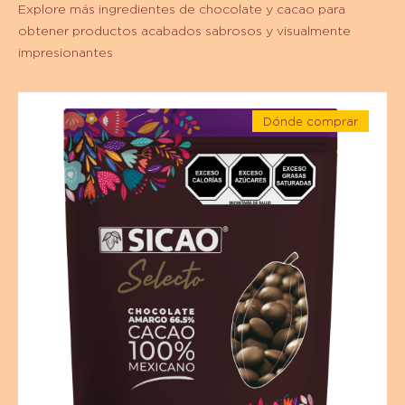
Explore más ingredientes de chocolate y cacao para
obtener productos acabados sabrosos y visualmente
impresionantes
Chocolate
Dónde comprar
-
-
Chocolate
Chocolate
-
amargo
Chocolate
amargo
-
-
66.5%
66.5%
Cacao
Cacao
-
Cacao
-
mexicano
-
Cacao
1
mexicano
kg
Wafer
-
1
kg
Wafer