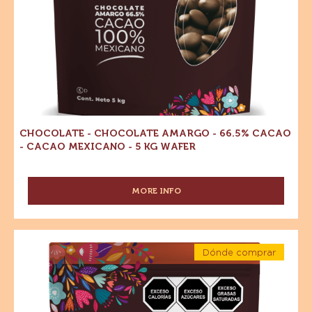
Wafer
-
5
kg
Wafer
CHOCOLATE - CHOCOLATE AMARGO - 66.5% CACAO
- CACAO MEXICANO - 5 KG WAFER
MORE INFO
-
CHOCOLATE
-
CHOCOLATE
Chocolate
AMARGO
Dónde comprar
-
-
-
Chocolate
Chocolate
66.5%
-
CACAO
con
Chocolate
-
con
leche
CACAO
leche