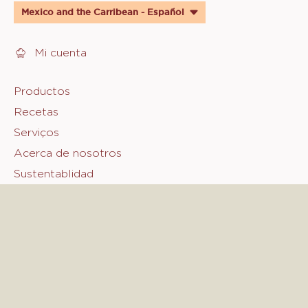
quick
Mexico and the Carribean - Español
links
Mi cuenta
Footer
Productos
Recetas
Sicao
Serviços
Acerca de nosotros
Sustentablidad
Fale Conosco
© 2021 - 2026
sicao
.
todos los derechos reservados