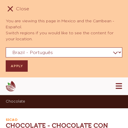
Close
You are viewing this page in Mexico and the Carribean -
Español.
Switch regions if you would like to see the content for
your location.
Skip
Tog
to
mai
navi
main
Chocolate
content
SICAO
CHOCOLATE - CHOCOLATE CON