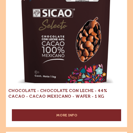
-
-
MEXICANO
44%
-
44%
Cacao
5
-
Cacao
Cacao
KG
mexicano
-
WAFER
-
Cacao
Wafer
-
mexicano
1
kg
-
Wafer
-
1
kg
CHOCOLATE - CHOCOLATE CON LECHE - 44%
CACAO - CACAO MEXICANO - WAFER - 1 KG
MORE INFO
-
CHOCOLATE
-