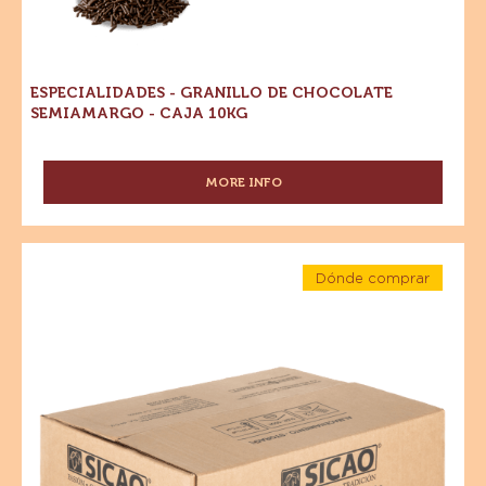
ESPECIALIDADES - GRANILLO DE CHOCOLATE
SEMIAMARGO - CAJA 10KG
MORE INFO
-
ESPECIALIDADES
-
GRANILLO
Especialidades
DE
Dónde comprar
-
CHOCOLATE
-
Granillo
Especialidades
SEMIAMARGO
-
-
de
Granillo
CAJA
de
Chocolate
10KG
Chocolate
con
con
Leche
Leche
-
Caja
-
10kg
Caja