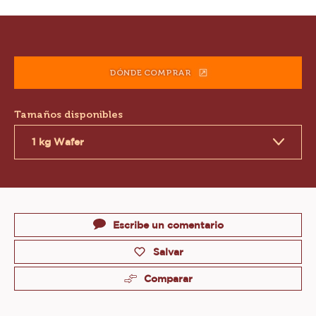
Product
information
DÓNDE COMPRAR
(OPENS
A
MODAL
Tamaños disponibles
WINDOW)
1 kg Wafer
Actions
Escribe un comentario
Salvar
Comparar