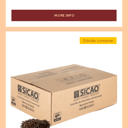
MORE INFO
-
CHOCOLATE
-
CHOCOLATE
Especialidades
CON
Dónde comprar
-
LECHE
-
Granillo
Especialidades
-
-
44%
de
Granillo
CACAO
de
Chocolate
-
Chocolate
Semiamargo
Semiamargo
CACAO
-
MEXICANO
-
Caja
-
10kg
Caja
WAFER
10kg
-
BOLSA
5
KG