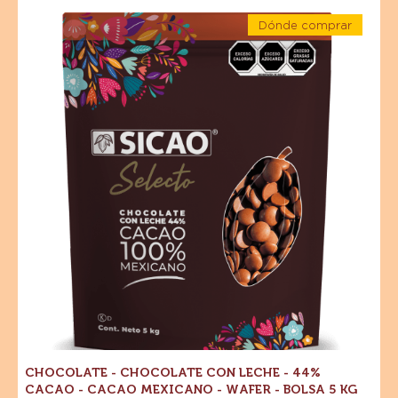
CHOCOLATE
Chocolate
CON
Dónde comprar
-
LECHE
-
Chocolate
Chocolate
-
-
44%
con
Chocolate
CACAO
con
leche
-
leche
-
-
CACAO
44%
MEXICANO
44%
Cacao
-
-
Cacao
Cacao
WAFER
mexicano
-
-
-
1
Cacao
Wafer
KG
-
mexicano
Bolsa
5
-
kg
Wafer
-
Bolsa
5
kg
CHOCOLATE - CHOCOLATE CON LECHE - 44%
CACAO - CACAO MEXICANO - WAFER - BOLSA 5 KG