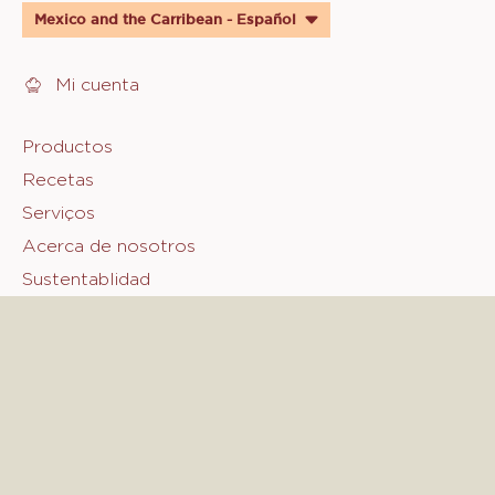
quick
Mexico and the Carribean - Español
links
Mi cuenta
Footer
Productos
Recetas
Sicao
Serviços
Acerca de nosotros
Sustentablidad
Fale Conosco
© 2021 - 2026
sicao
.
todos los derechos reservados