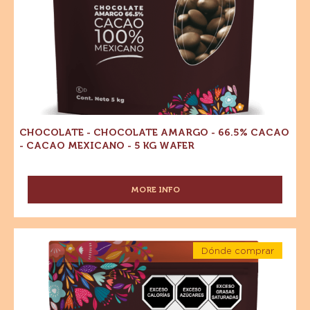
Wafer
-
5
kg
Wafer
CHOCOLATE - CHOCOLATE AMARGO - 66.5% CACAO
- CACAO MEXICANO - 5 KG WAFER
MORE INFO
-
CHOCOLATE
-
CHOCOLATE
Chocolate
AMARGO
Dónde comprar
-
-
-
Chocolate
Chocolate
66.5%
-
CACAO
con
Chocolate
-
con
leche
CACAO
leche