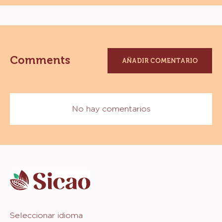
CAJA
10KG
Comments
AÑADIR COMENTARIO
No hay comentarios
Website
info
Website
Seleccionar idioma