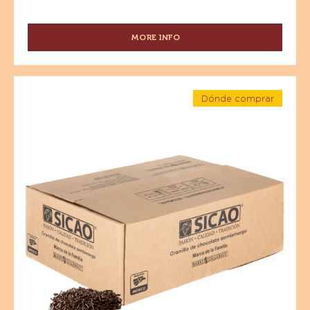
MORE INFO
-
CHOCOLATE
-
CHOCOLATE
Especialidades
CON
Dónde comprar
-
LECHE
-
Granillo
Especialidades
-
-
44%
de
Granillo
CACAO
de
Chocolate
-
Chocolate
Semiamargo
Semiamargo
CACAO
-
MEXICANO
-
Caja
-
10kg
Caja
WAFER
10kg
-
BOLSA
5
KG