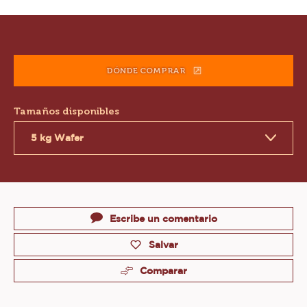
Product
information
DÓNDE COMPRAR
(OPENS
A
MODAL
Tamaños disponibles
WINDOW)
5 kg Wafer
Actions
Escribe un comentario
Salvar
Comparar