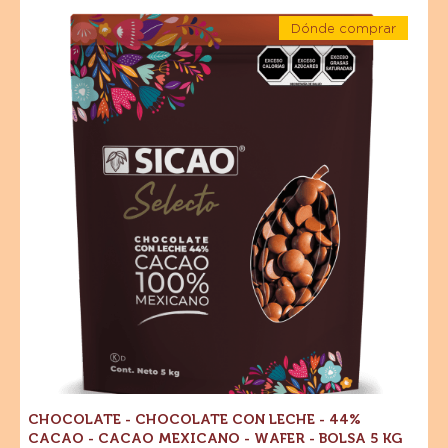
CHOCOLATE
Chocolate
CON
Dónde comprar
-
LECHE
-
Chocolate
Chocolate
-
-
44%
con
Chocolate
CACAO
con
leche
-
leche
-
-
CACAO
44%
MEXICANO
44%
Cacao
-
-
Cacao
Cacao
WAFER
mexicano
-
-
-
1
Cacao
Wafer
KG
-
mexicano
Bolsa
5
-
kg
Wafer
-
Bolsa
5
kg
CHOCOLATE - CHOCOLATE CON LECHE - 44%
CACAO - CACAO MEXICANO - WAFER - BOLSA 5 KG