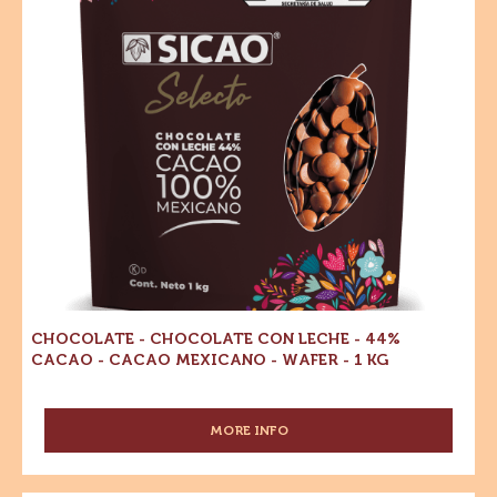
-
-
MEXICANO
44%
-
44%
Cacao
5
-
Cacao
Cacao
KG
mexicano
-
WAFER
-
Cacao
Wafer
-
mexicano
1
kg
-
Wafer
-
1
kg
CHOCOLATE - CHOCOLATE CON LECHE - 44%
CACAO - CACAO MEXICANO - WAFER - 1 KG
MORE INFO
-
CHOCOLATE
-