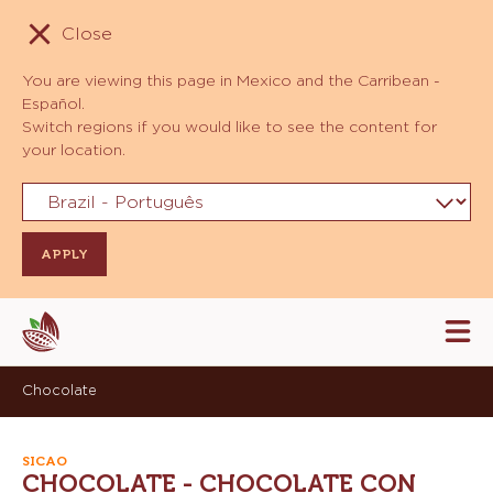
Close
You are viewing this page in Mexico and the Carribean -
Español.
Switch regions if you would like to see the content for
your location.
Skip
Tog
to
mai
navi
main
Chocolate
content
SICAO
CHOCOLATE - CHOCOLATE CON