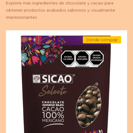
Explore más ingredientes de chocolate y cacao para
obtener productos acabados sabrosos y visualmente
impresionantes
Chocolate
Dónde comprar
-
-
Chocolate
Chocolate
-
amargo
Chocolate
amargo
-
-
66.5%
66.5%
Cacao
Cacao
-
Cacao
-
mexicano
-
Cacao
1
mexicano
kg
Wafer
-
1
kg
Wafer