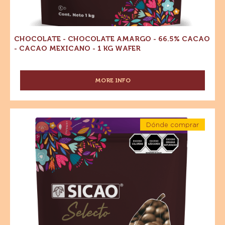
CHOCOLATE - CHOCOLATE AMARGO - 66.5% CACAO
- CACAO MEXICANO - 1 KG WAFER
MORE INFO
-
CHOCOLATE
-
CHOCOLATE
Chocolate
AMARGO
Dónde comprar
-
-
-
Chocolate
Chocolate
66.5%
-
CACAO
amargo
Chocolate
-
amargo
-
CACAO
-
66.5%
66.5%
MEXICANO
Cacao
-
Cacao
-
1
Cacao
-
mexicano
KG
-
Cacao
WAFER
5
mexicano
kg