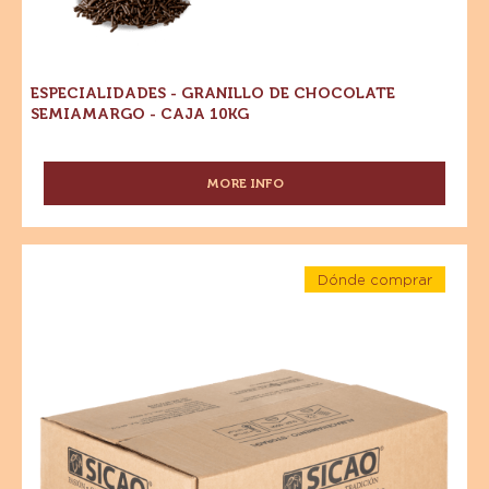
ESPECIALIDADES - GRANILLO DE CHOCOLATE
SEMIAMARGO - CAJA 10KG
MORE INFO
-
ESPECIALIDADES
-
GRANILLO
Especialidades
DE
Dónde comprar
-
CHOCOLATE
-
Granillo
Especialidades
SEMIAMARGO
-
-
de
Granillo
CAJA
de
Chocolate
10KG
Chocolate
con
con
Leche
Leche
-
Caja
-
10kg
Caja