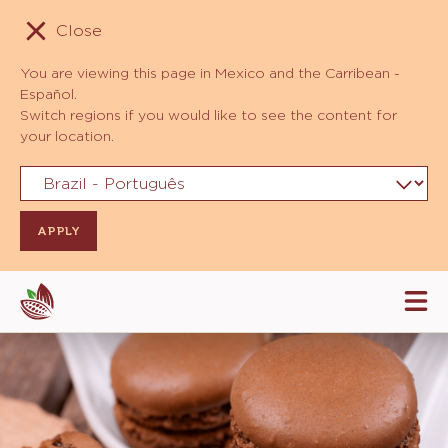
Close
You are viewing this page in Mexico and the Carribean -
Español.
Switch regions if you would like to see the content for
your location.
Skip
Tog
to
mai
navi
main
content