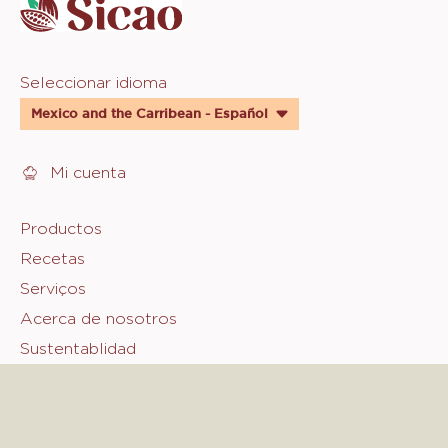
Website
Seleccionar idioma
quick
Mexico and the Carribean - Español
links
Mi cuenta
Footer
Productos
Recetas
Sicao
Serviços
Acerca de nosotros
Sustentablidad
Fale Conosco