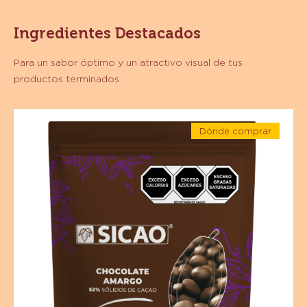
PREPARACIÓN
:
PREPARACIÓN
1. Temperar el chocolate –
en los empaques de Chocolate
Sicao puedes verificar las curvas de temperatura.
2. Verter sobre una charola de acero inoxidable.
3. Colocar encima las avellanas tostadas.
4. Dejar cristalizar durante un día.
5. Desmoldar y romper en trozos.
Ingredientes Destacados
Para un sabor óptimo y un atractivo visual de tus
productos terminados
Chocolate