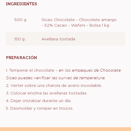
Métrico
EEUU
Actions
Escribe un comentario
Salvar
PREPARACIÓN
INGREDIENTES
:
PREPARACIÓN
500 g
Sicao Chocolate - Chocolate amargo
- 52% Cacao - Wafers - Bolsa 1 kg
150 g
Avellana tostada