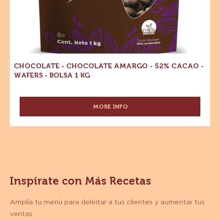
Dónde comprar
-
-
Chocolate
Chocolate
-
amargo
Chocolate
amargo
-
-
52%
52%
Cacao
Cacao
-
Wafers
-
-
Bolsa
Wafers
1
-
kg
Bolsa
1
kg
CHOCOLATE - CHOCOLATE AMARGO - 52% CACAO -
WAFERS - BOLSA 1 KG