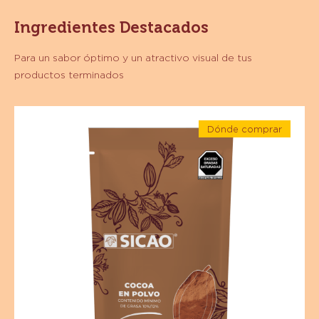
Ingredientes Destacados
Para un sabor óptimo y un atractivo visual de tus
productos terminados
Especialidades
Dónde comprar
-
-
Cocoa
Especialidades
-
Natural
Cocoa
Natural
10%-12%
10%-12%
-
-
Polvo
Polvo
-
Bolsa
-
1
kg
Bolsa
1
kg