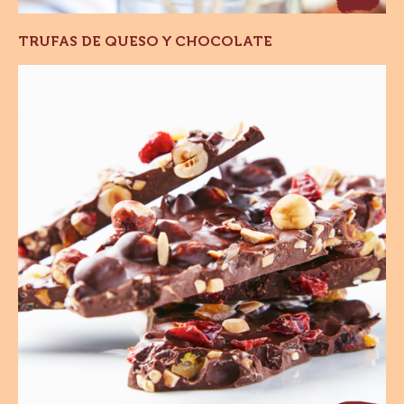
TRUFAS DE QUESO Y CHOCOLATE
Tableta
de
Chocolate
con
Avellanas
A
c
s
C
d
t