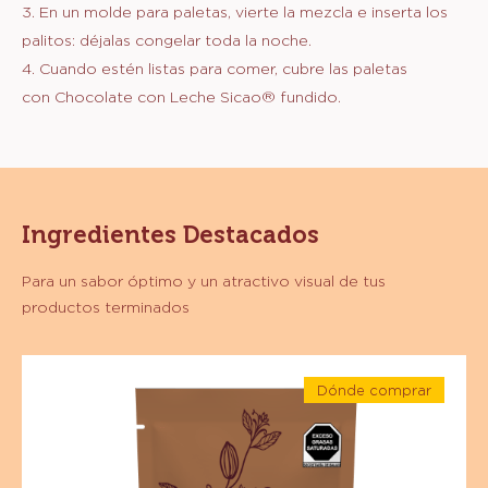
0.7 oz
Sicao Especialidades - Cocoa Natural
10%-12% - Polvo - Bolsa 1 kg
3.5 oz
Chm-wa-0140306
PREPARACIÓN
:
PREPARACIÓN
1. Mezcla en un bowl la leche, la chía, el jarabe de maple y la
Cocoa Natural Sicao®.
2. Deja reposar la mezcla hasta obtener la consistencia de
un pudín. Mueve constantemente.
3. En un molde para paletas, vierte la mezcla e inserta los
palitos: déjalas congelar toda la noche.
4. Cuando estén listas para comer, cubre las paletas
con Chocolate con Leche Sicao® fundido.