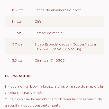
Métrico
EEUU
Actions
Escribe un comentario
Salvar
PREPARACIÓN
INGREDIENTES
:
PREPARACIÓN
12.7 oz
Leche de almendras o coco
1.4 oz
Chía
2.1 oz
Jarabe de maple