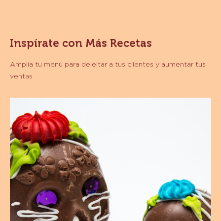
ESPECIALIDADES - COCOA NATURAL 10%-12% -
POLVO - BOLSA 1 KG
MORE INFO
-
ESPECIALIDADES
-
COCOA
NATURAL
10%-12%
-
POLVO
Inspírate con Más Recetas
-
BOLSA
1
Amplía tu menú para deleitar a tus clientes y aumentar tus
KG
ventas