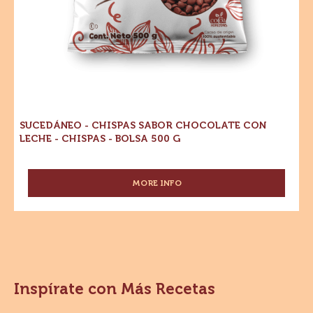
Sucedáneo
Dónde comprar
-
-
Chispas
Sucedáneo
-
Sabor
Chispas
Sabor
Chocolate
Chocolate
con
con
Leche
Leche
-
Chispas
-
-
Bolsa
Chispas
500
-
g
Bolsa
500
g