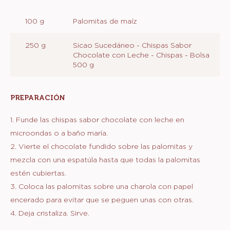
Métrico
EEUU
Actions
Escribe un comentario
Salvar
PREPARACIÓN
INGREDIENTES
:
PREPARACIÓN
100 g
Palomitas de maíz
250 g
Sicao Sucedáneo - Chispas Sabor
Chocolate con Leche - Chispas - Bolsa
500 g