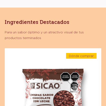
PREPARACIÓN
:
PREPARACIÓN
1. Funde las chispas sabor chocolate con leche en
microondas o a baño maría.
2. Vierte el chocolate fundido sobre las palomitas y
mezcla con una espatúla hasta que todas la palomitas
estén cubiertas.
3. Coloca las palomitas sobre una charola con papel
encerado para evitar que se peguen unas con otras.
4. Deja cristaliza. Sirve.
Ingredientes Destacados
Para un sabor óptimo y un atractivo visual de tus
productos terminados