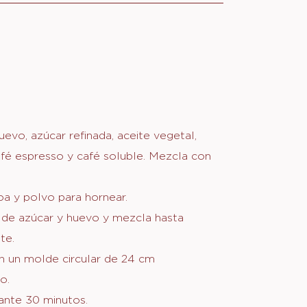
COCHO
uevo, azúcar refinada, aceite vegetal,
COLATE
fé espresso y café soluble. Mezcla con
coa y polvo para hornear.
 de azúcar y huevo y mezcla hasta
te.
n un molde circular de 24 cm
o.
ante 30 minutos.