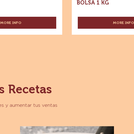
BOLSA 1 KG
MORE INFO
MORE INF
-
-
CHOCOLATE
ESPE
-
-
CHOCOLATE
COC
AMARGO
NATU
-
10%-
70%
-
CACAO
POL
-
-
WAFERS
BOLS
-
1
s Recetas
BOLSA
KG
1
KG
tes y aumentar tus ventas
Trufas