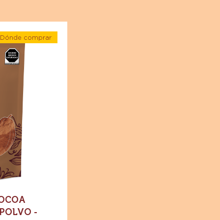
Dónde comprar
-
Especialidades
-
Cocoa
Natural
10%-12%
-
Polvo
-
Bolsa
1
kg
COCOA
 POLVO -