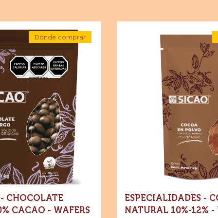
Especialidades
Dónde comprar
-
-
Cocoa
Chocolate
-
Natural
Chocolate
amargo
10%-12%
-
70%
-
Cacao
Polvo
-
Wafers
-
-
Bolsa
Bolsa
1
1
kg
kg
- CHOCOLATE
ESPECIALIDADES - 
0% CACAO - WAFERS
NATURAL 10%-12% -