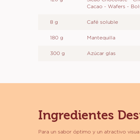
BETÚN
Cacao - Wafers - Bol
DE
CAFÉ
8 g
Café soluble
180 g
Mantequilla
300 g
Azúcar glas
Ingredientes De
Para un sabor óptimo y un atractivo visu