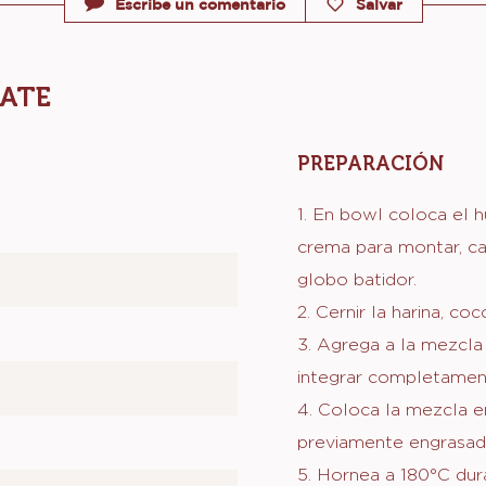
Escribe un comentario
Salvar
ATE
PREPARACIÓN
:
BIZ
DE
1. En bowl coloca el h
CHO
crema para montar, ca
globo batidor.
2. Cernir la harina, co
3. Agrega a la mezcla
integrar completamen
4. Coloca la mezcla e
previamente engrasad
5. Hornea a 180°C dur