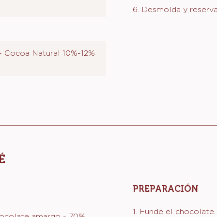
6. Desmolda y reserva
 - Cocoa Natural 10%-12%
É
PREPARACIÓN
:
PAR
EL
1. Funde el chocolate.
hocolate amargo - 70%