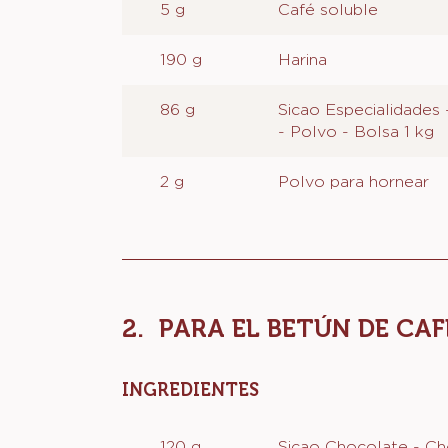
5 g
Café soluble
190 g
Harina
86 g
Sicao Especialidades
- Polvo - Bolsa 1 kg
2 g
Polvo para hornear
PARA EL BETÚN DE CAF
INGREDIENTES
:
PARA
EL
120 g
Sicao Chocolate - C