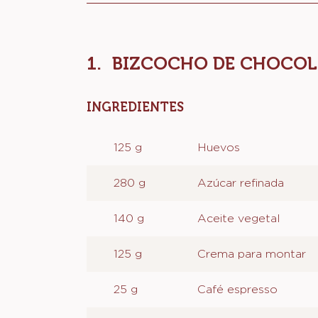
Actions
BIZCOCHO DE CHOCOL
INGREDIENTES
:
BIZCOCHO
DE
125 g
Huevos
CHOCOLATE
280 g
Azúcar refinada
140 g
Aceite vegetal
125 g
Crema para montar
25 g
Café espresso