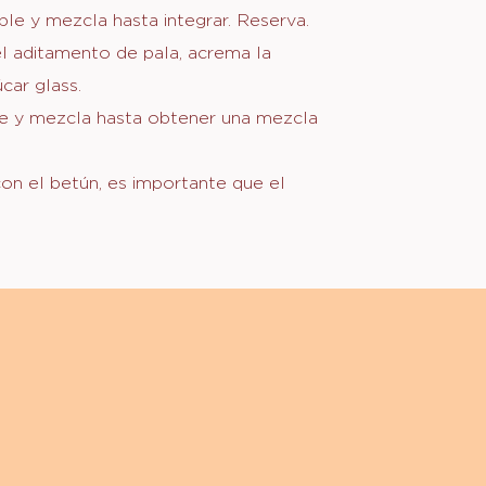
ÚN
ble y mezcla hasta integrar. Reserva.
el aditamento de pala, acrema la
É
car glass.
te y mezcla hasta obtener una mezcla
con el betún, es importante que el