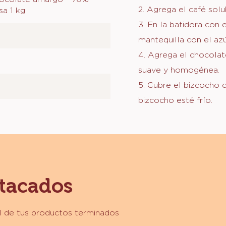
BET
2. Agrega el café solu
sa 1 kg
DE
3. En la batidora con 
CAF
mantequilla con el azú
4. Agrega el chocola
suave y homogénea.
5. Cubre el bizcocho 
bizcocho esté frío.
stacados
al de tus productos terminados