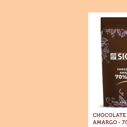
Chocolate
-
Chocolate
amargo
-
70%
Cacao
-
Wafers
-
Bolsa
1
kg
CHOCOLATE 
AMARGO - 7