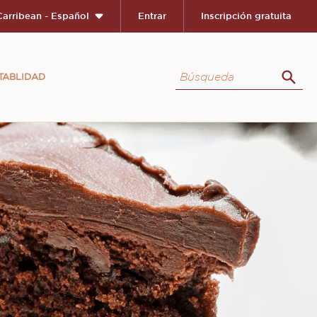
Carribean - Español
Entrar
Inscripción gratuita
Búsqueda
TABLIDAD
Búsq