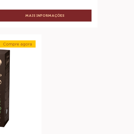
MAIS INFORMAÇÕES
-
CHOCOLATE
AMARGO
SICAO
SELEÇÃO
Compre agora
52%
-
Chocolate
Amargo
Sicao
Seleção
75%