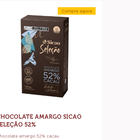
ocolate
Compre agora
argo
-
ao
Chocolate
Amargo
leção
Sicao
Seleção
%
52%
CHOCOLATE AMARGO SICAO
SELEÇÃO 52%
hocolate amargo 52% cacau