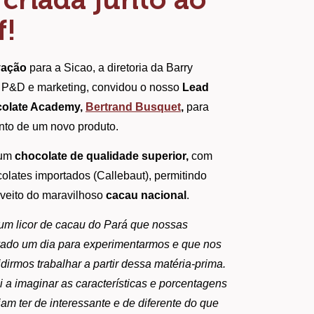
f!
vação
para a Sicao, a diretoria da Barry
e P&D e marketing, convidou o nosso
Lead
olate Academy, 
Bertrand Busquet
,
 para 
nto de um novo produto.
 um
chocolate de qualidade superior,
com
olates importados (Callebaut), permitindo
oveito do maravilhoso
cacau nacional
.
um licor de cacau do Pará que nossas
evado um dia para experimentarmos e que nos
irmos trabalhar a partir dessa matéria-prima.
a imaginar as características e porcentagens
am ter de interessante e de diferente do que