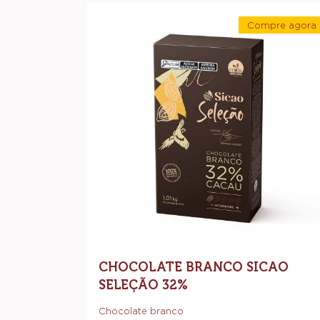
Chocolate
Compre agora
Branco
-
Sicao
Chocola
Branco
Seleção
Sicao
Seleção
32%
32%
CHOCOLATE BRANCO SICAO
SELEÇÃO 32%
Chocolate branco