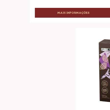
MAIS INFORMAÇÕES
-
CHOCOLATE
BRANCO
SICAO
Chocolate
SELEÇÃO
Amargo
32%
Sicao
Seleção
63%
-
1,01kg