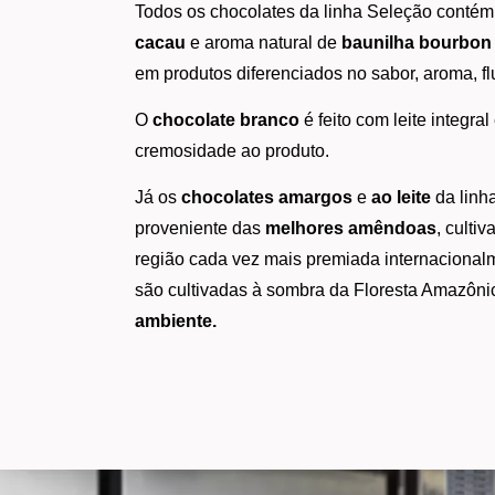
Todos os chocolates da linha Seleção contém
cacau
 e aroma natural de 
baunilha bourbon
em produtos diferenciados no sabor, aroma, f
O 
chocolate branco
 é feito com leite integr
cremosidade ao produto.
Já os 
chocolates amargos
 e 
ao leite
 da lin
proveniente das 
melhores amêndoas
, culti
região cada vez mais premiada internacionalme
são cultivadas à sombra da Floresta Amazônic
ambiente.