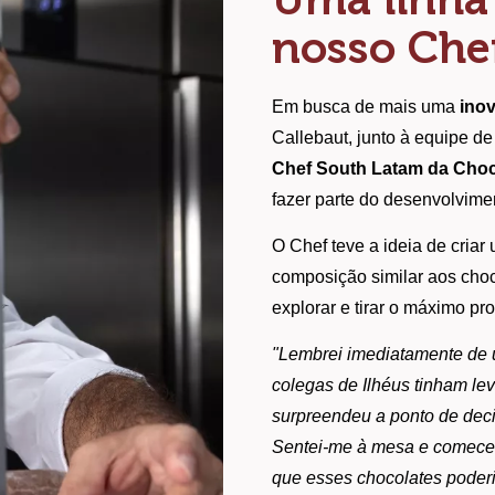
nosso Che
Em busca de mais uma
ino
Callebaut, junto à equipe d
Chef South Latam
da Choc
fazer parte do desenvolvime
O Chef teve a ideia de criar
composição similar aos choc
explorar e tirar o máximo pr
"Lembrei imediatamente de 
colegas de Ilhéus tinham l
surpreendeu a ponto de decid
Sentei-me à mesa e comecei 
que esses chocolates poderi