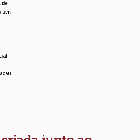
 de 
ltam 
ial 
 
acau 
criada junto ao