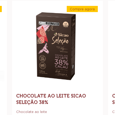
Chocolate
Ch
Compre agora
ao
Am
-
Leite
Sic
te
Chocolate
ao
Sicao
Se
Leite
Sicao
Seleção
52
Seleção
38%
38%
CHOCOLATE AO LEITE SICAO
SELEÇÃO 38%
Chocolate ao leite
C