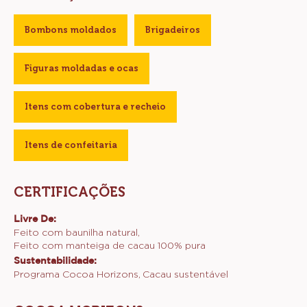
Bombons moldados
Brigadeiros
Figuras moldadas e ocas
Itens com cobertura e recheio
Itens de confeitaria
CERTIFICAÇÕES
Livre De:
Feito com baunilha natural
Feito com manteiga de cacau 100% pura
Sustentabilidade:
Programa Cocoa Horizons
Cacau sustentável