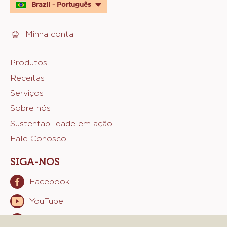
quick
Brazil - Português
links
Minha conta
Footer
Produtos
Receitas
Sicao
Serviços
Sobre nós
Sustentabilidade em ação
Fale Conosco
SIGA-NOS
Facebook
Opens
in
YouTube
Opens
a
in
new
Instagram
Opens
a
window.