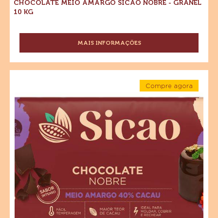
CHOCOLATE MEIO AMARGO SICAO NOBRE - GRANEL
10 KG
MAIS INFORMAÇÕES
-
CHOCOLATE
MEIO
AMARGO
Chocolate
SICAO
Compre agora
Meio
NOBRE
-
Amargo
Chocolate
-
Meio
GRANEL
Sicao
Amargo
10
Sicao
Nobre
KG
Nobre
-
-
Barra
Barra
2,1
kg
2,1
kg