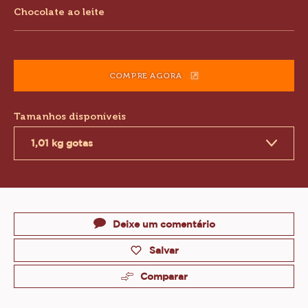
Chocolate ao leite
information
COMPRE AGORA
(OPENS
A
MODAL
Tamanhos disponíveis
WINDOW)
1,01 kg gotas
Actions
Deixe um comentário
Salvar
Comparar