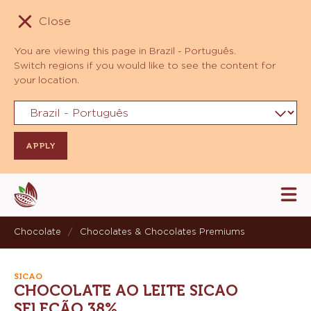
Close
You are viewing this page in Brazil - Português.
Switch regions if you would like to see the content for
your location.
Skip
Tog
to
mai
navi
main
Chocolate
/
Chocolates & Chocolates Premiums
content
SICAO
CHOCOLATE AO LEITE SICAO
SELEÇÃO 38%