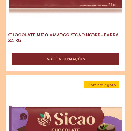
CHOCOLATE MEIO AMARGO SICAO NOBRE - BARRA
2,1 KG
MAIS INFORMAÇÕES
-
CHOCOLATE
MEIO
AMARGO
Chocolate
SICAO
Compre agora
Meio
NOBRE
-
Amargo
Chocolate
-
Meio
BARRA
Sicao
Amargo
2,1
Sicao
Nobre
KG
Nobre
-
-
Barra
Barra
1,01
kg
1,01