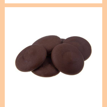
SICAO
PROFISSIONAL
CHOCOLATE
Chocolate
BRANCO
Meio
GOTAS
Amargo
20KG
Sicao
Nobre
-
Granel
10
kg