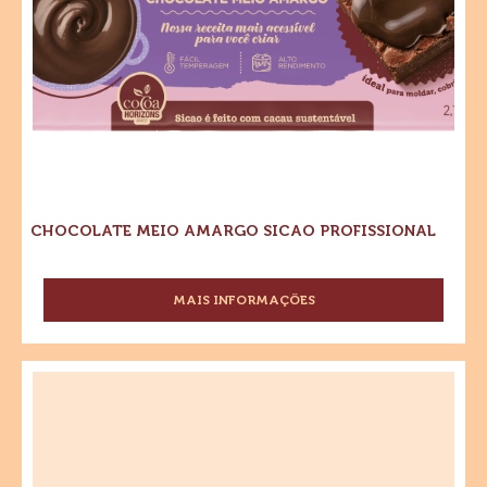
CHOCOLATE MEIO AMARGO SICAO PROFISSIONAL
MAIS INFORMAÇÕES
-
CHOCOLATE
MEIO
AMARGO
Sicao
SICAO
Profissional
PROFISSIONAL
Chocolate
Branco
Gotas