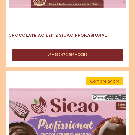
CHOCOLATE AO LEITE SICAO PROFISSIONAL
MAIS INFORMAÇÕES
-
CHOCOLATE
AO
LEITE
Chocolate
SICAO
Compre agora
Meio
PROFISSIONAL
-
Amargo
Chocolate
Meio
Sicao
Amargo
Sicao
Profissional
Profissional