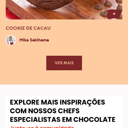
C
d
C
o
o
k
ie
e
a
c
a
u
COOKIE DE CACAU
Mika
Mika Sakihama
Sakihama
VER MAIS