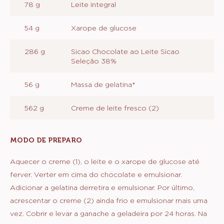
78 g
Leite integral
54 g
Xarope de glucose
286 g
Sicao Chocolate ao Leite Sicao
Seleção 38%
56 g
Massa de gelatina*
562 g
Creme de leite fresco (2)
MODO DE PREPARO
:
GANACHE
MONTADA
Aquecer o creme (1), o leite e o xarope de glucose até
AO
ferver. Verter em cima do chocolate e emulsionar.
LEITE
Adicionar a gelatina derretira e emulsionar. Por último,
acrescentar o creme (2) ainda frio e emulsionar mais uma
vez. Cobrir e levar a ganache a geladeira por 24 horas. Na