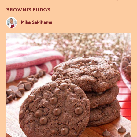
BROWNIE FUDGE
Mika
Mika Sakihama
Sakihama
Cookie
de
Cacau