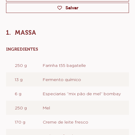
Salvar
MASSA
INGREDIENTES
:
MASSA
250 g
Farinha t55 bagatelle
13 g
Fermento químico
6 g
Especiarias “mix pão de mel” bombay
250 g
Mel
170 g
Creme de leite fresco