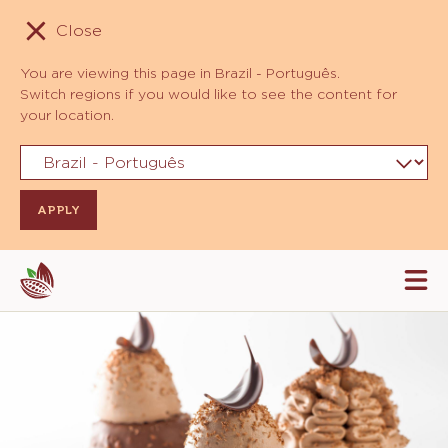
Close
You are viewing this page in Brazil - Português.
Switch regions if you would like to see the content for
your location.
Skip
Tog
to
mai
navi
main
content