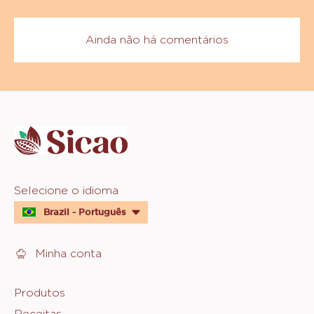
Ainda não há comentários
Website
info
Website
Selecione o idioma
quick
Brazil - Português
links
Minha conta
Footer
Produtos
Receitas