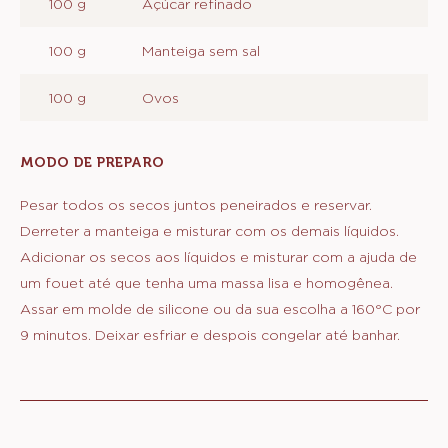
100 g
Açúcar refinado
100 g
Manteiga sem sal
100 g
Ovos
MODO DE PREPARO
:
MASSA
Pesar todos os secos juntos peneirados e reservar.
Derreter a manteiga e misturar com os demais líquidos.
Adicionar os secos aos líquidos e misturar com a ajuda de
um fouet até que tenha uma massa lisa e homogênea.
Assar em molde de silicone ou da sua escolha a 160°C por
9 minutos. Deixar esfriar e despois congelar até banhar.