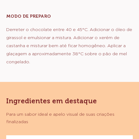
MODO DE PREPARO
:
GLAÇAGEM
CROCANTE
Derreter o chocolate entre 40 e 45°C. Adicionar o óleo de
girassol e emulsionar a mistura. Adicionar o xerém de
castanha e misturar bem até ficar homogêneo. Aplicar a
glaçagem a aproximadamente 38°C sobre o pão de mel
congelado.
Ingredientes em destaque
Para um sabor ideal e apelo visual de suas criações
finalizadas
Chocolate