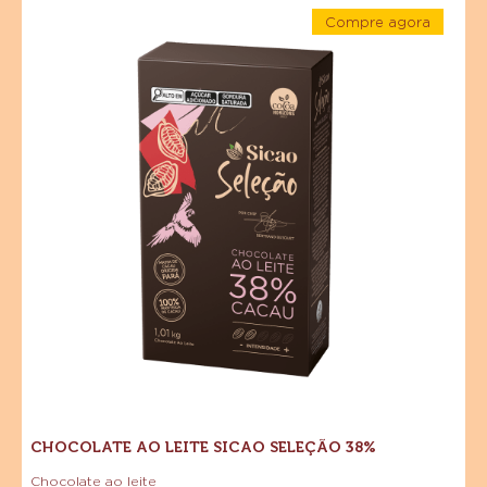
Compre agora
ao
-
Leite
Chocolate
ao
Sicao
Leite
Sicao
Seleção
Seleção
38%
38%
CHOCOLATE AO LEITE SICAO SELEÇÃO 38%
Chocolate ao leite