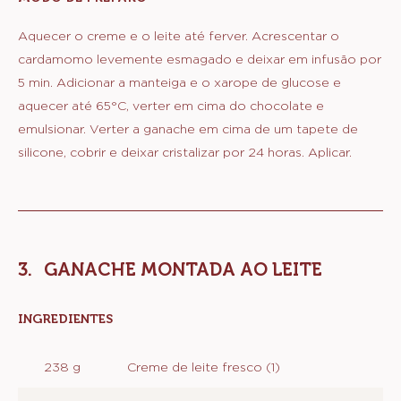
GANACHE
DE
Aquecer o creme e o leite até ferver. Acrescentar o
CARDAMOMO
cardamomo levemente esmagado e deixar em infusão por
5 min. Adicionar a manteiga e o xarope de glucose e
aquecer até 65°C, verter em cima do chocolate e
emulsionar. Verter a ganache em cima de um tapete de
silicone, cobrir e deixar cristalizar por 24 horas. Aplicar.
GANACHE MONTADA AO LEITE
INGREDIENTES
:
GANACHE
MONTADA
238 g
Creme de leite fresco (1)
AO
LEITE