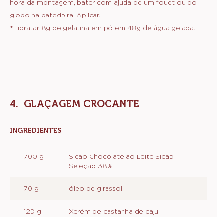
hora da montagem, bater com ajuda de um fouet ou do
globo na batedeira. Aplicar.
*Hidratar 8g de gelatina em pó em 48g de água gelada.
GLAÇAGEM CROCANTE
INGREDIENTES
:
GLAÇAGEM
CROCANTE
700 g
Sicao Chocolate ao Leite Sicao
Seleção 38%
70 g
óleo de girassol
120 g
Xerém de castanha de caju