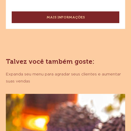
MAIS INFORMAÇÕES
-
CHOCOLATE
AO
LEITE
SICAO
SELEÇÃO
38%
Talvez você também goste:
Expanda seu menu para agradar seus clientes e aumentar
suas vendas
Brigadeiro
Tradicional