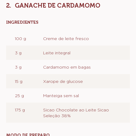
GANACHE DE CARDAMOMO
INGREDIENTES
:
GANACHE
DE
100 g
Creme de leite fresco
CARDAMOMO
3 g
Leite integral
3 g
Cardamomo em bagas
15 g
Xarope de glucose
25 g
Manteiga sem sal
175 g
Sicao Chocolate ao Leite Sicao
Seleção 38%
MODO DE PREPARO
: