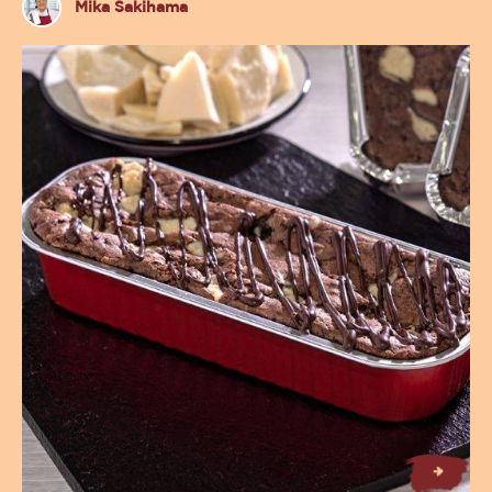
Mika
Mika Sakihama
Sakihama
Brownie
Fudge
F
B
r
o
w
n
ie
u
d
g
e