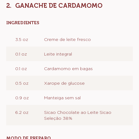
GANACHE DE CARDAMOMO
INGREDIENTES
:
GANACHE
DE
3.5 oz
Creme de leite fresco
CARDAMOMO
0.1 oz
Leite integral
0.1 oz
Cardamomo em bagas
0.5 oz
Xarope de glucose
0.9 oz
Manteiga sem sal
6.2 oz
Sicao Chocolate ao Leite Sicao
Seleção 38%
MODO DE PREPARO
: