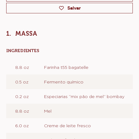
Salvar
MASSA
INGREDIENTES
:
MASSA
8.8 oz
Farinha t55 bagatelle
0.5 oz
Fermento químico
0.2 oz
Especiarias “mix pão de mel” bombay
8.8 oz
Mel
6.0 oz
Creme de leite fresco