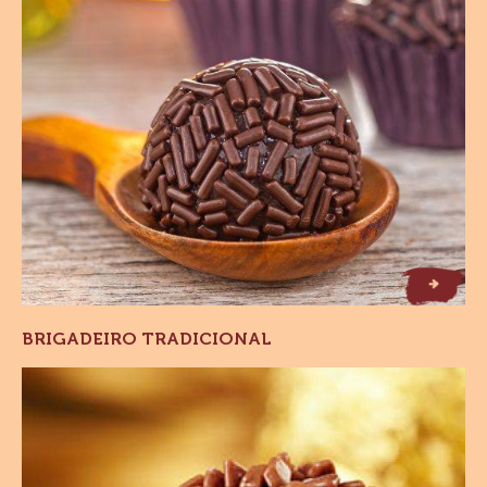
T
l
B
r
ig
a
d
e
ir
o
r
a
d
ic
io
n
a
BRIGADEIRO TRADICIONAL
Brigadeiro
Gourmet