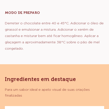
MODO DE PREPARO
:
GLAÇAGEM
CROCANTE
Derreter o chocolate entre 40 e 45°C. Adicionar o óleo de
girassol e emulsionar a mistura. Adicionar o xerém de
castanha e misturar bem até ficar homogêneo. Aplicar a
glaçagem a aproximadamente 38°C sobre o pão de mel
congelado.
Ingredientes em destaque
Para um sabor ideal e apelo visual de suas criações
finalizadas
Chocolate