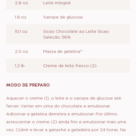
2.8 oz
Leite integral
1.9 oz
Xarope de glucose
10.1 oz
Sicao Chocolate ao Leite Sicao
Seleção 38%
2.0 oz
Massa de gelatina*
1.2 lb
Creme de leite fresco (2)
MODO DE PREPARO
:
GANACHE
MONTADA
Aquecer o creme (1), o leite e o xarope de glucose até
AO
ferver. Verter em cima do chocolate e emulsionar.
LEITE
Adicionar a gelatina derretira e emulsionar. Por último,
acrescentar o creme (2) ainda frio e emulsionar mais uma
vez. Cobrir e levar a ganache a geladeira por 24 horas. Na