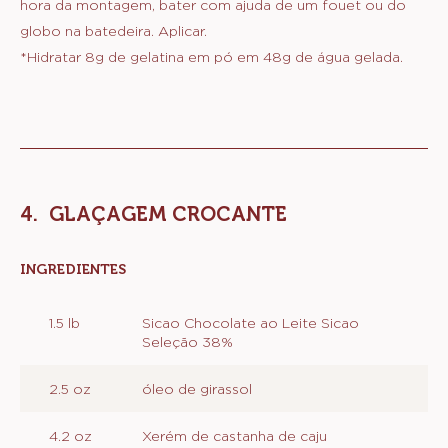
hora da montagem, bater com ajuda de um fouet ou do
globo na batedeira. Aplicar.
*Hidratar 8g de gelatina em pó em 48g de água gelada.
GLAÇAGEM CROCANTE
INGREDIENTES
:
GLAÇAGEM
CROCANTE
1.5 lb
Sicao Chocolate ao Leite Sicao
Seleção 38%
2.5 oz
óleo de girassol
4.2 oz
Xerém de castanha de caju