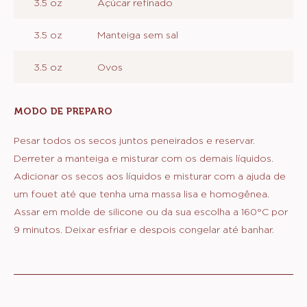
3.5 oz
Açúcar refinado
3.5 oz
Manteiga sem sal
3.5 oz
Ovos
MODO DE PREPARO
:
MASSA
Pesar todos os secos juntos peneirados e reservar.
Derreter a manteiga e misturar com os demais líquidos.
Adicionar os secos aos líquidos e misturar com a ajuda de
um fouet até que tenha uma massa lisa e homogênea.
Assar em molde de silicone ou da sua escolha a 160°C por
9 minutos. Deixar esfriar e despois congelar até banhar.