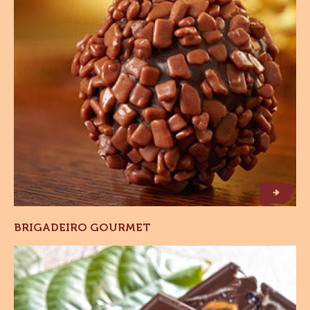
G
B
r
ig
a
d
e
ir
o
o
u
r
m
e
t
BRIGADEIRO GOURMET
Barra
com
Nuts