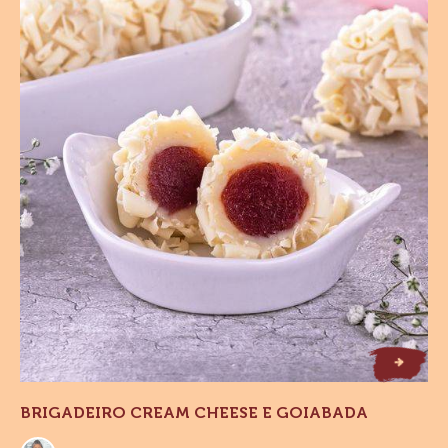
Cream
Cheese
e
Goiabada
G
e
a
C
C
B
r
ig
a
d
e
ir
o
r
e
a
m
h
e
e
s
e
o
ia
b
a
d
BRIGADEIRO CREAM CHEESE E GOIABADA