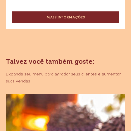
MAIS INFORMAÇÕES
-
CHOCOLATE
AO
LEITE
SICAO
SELEÇÃO
38%
Talvez você também goste:
Expanda seu menu para agradar seus clientes e aumentar
suas vendas
Brigadeiro
Tradicional