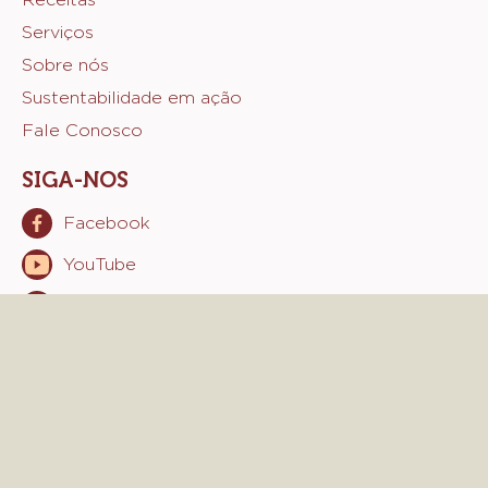
Sicao
Serviços
Sobre nós
Sustentabilidade em ação
Fale Conosco
SIGA-NOS
Facebook
Opens
in
YouTube
Opens
a
in
new
Instagram
Opens
a
window.
in
new
a
window.
new
window.
© 2021 - 2026
sicao
.
todos os direitos reservados
Footer
Termos e Condições