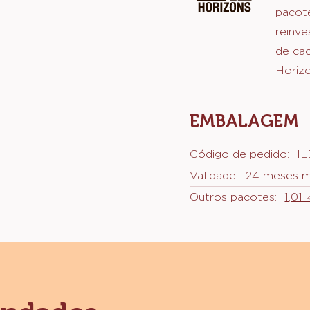
Com e
de cac
grãos 
pacot
reinve
de ca
Horizo
EMBALAGEM
Código de pedido:
IL
Validade:
24 meses 
Outros pacotes:
1,01