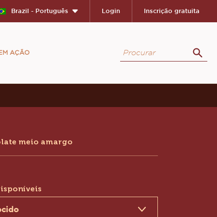
Close
Brazil - Português
Login
Inscrição gratuita
Procurar
 EM AÇÃO
Proc
ion
olate meio amargo