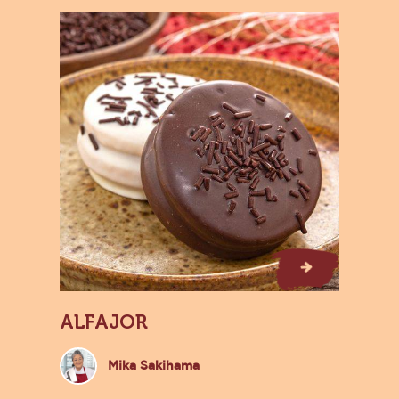
eio Amargo Kibbles 20kg em Ação e Inspire-se nas Recei
ndir sua Oferta e Aumentar suas Vendas
Alfajor
Alfajor