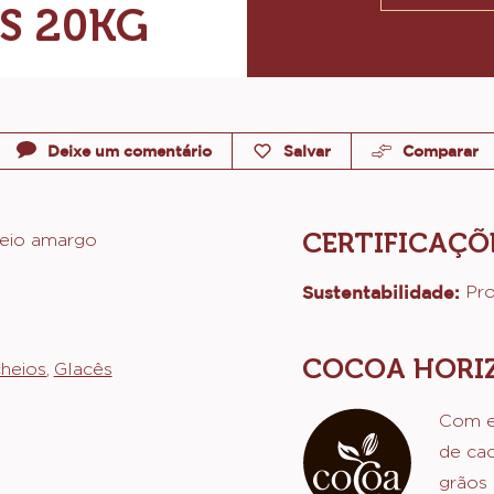
Tamanhos d
EIO
Desconhe
S 20KG
Deixe um comentário
Salvar
Comparar
CERTIFICAÇÕ
meio amargo
Sustentabilidade:
Pr
COCOA HORI
heios
Glacês