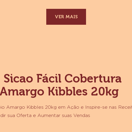
MAIS INFORMAÇÕES
-
COBERTURA
FRACIONADA
SABOR
CHOCOLATE
BLEND
SICAO
VER MAIS
MAIS
1,01
KG
 Sicao Fácil Cobertura
 Amargo Kibbles 20kg