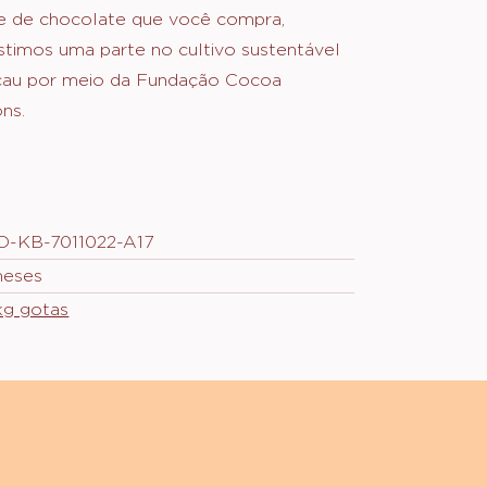
ste chocolate, você apoia os produtores
au. O chocolate precisa dos melhores
de cacau. Hoje e amanhã. Para cada
e de chocolate que você compra,
stimos uma parte no cultivo sustentável
cau por meio da Fundação Cocoa
ns.
D-KB-7011022-A17
meses
 kg gotas