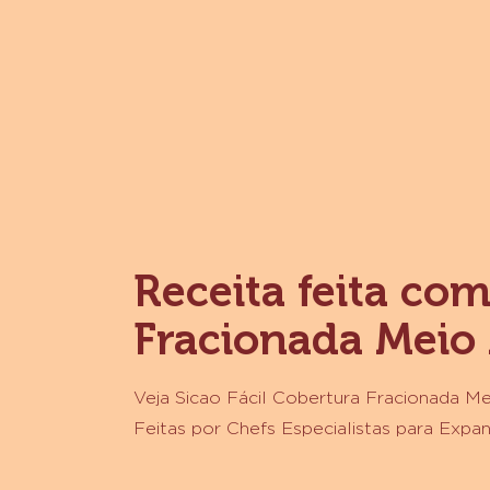
MAIS INFORMAÇÕES
-
SICAO
MAIS_COBERTURA
FRACIONADA
LEITE
GOTAS
1,01KG
X
12
Receita feita com
Fracionada Meio