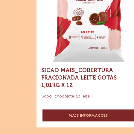
BRANCO
Compre agora
Mais_Cobertura
SICAO
-
Fracionada
Sicao
FÁCIL
Mais_Cob
CONFEITARIA
Leite
Fraciona
-
Leite
Gotas
Gotas
BARRA
1,01kg
1,01kg
5KG
x
x
12
12
SICAO MAIS_COBERTURA
FRACIONADA LEITE GOTAS
1,01KG X 12
Sabor chocolate ao leite