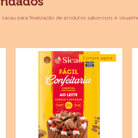
endados
 cacau para finalização de produtos saborosos e visualm
Cobertura
Co
Compre agora
Fracionada
Fr
-
Sabor
Sa
a
Cobertura
da
Fracionada
Chocolate
Ch
Sabor
e
Chocolate
ao
M
ao
Leite
Leite
A
Sicao
Sicao
Si
ia
Fácil
Confeitaria
Fácil
Fá