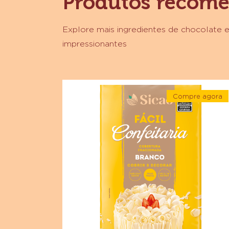
Produtos recom
Explore mais ingredientes de chocolate e
impressionantes
Cobertura
Compre agora
Fracionada
-
Sabor
Cobertur
Fraciona
Chocolate
Sabor
Chocolat
Branco
Branco
Sicao
Sicao
Fácil
Fácil
Confeitar
-
Confeitaria