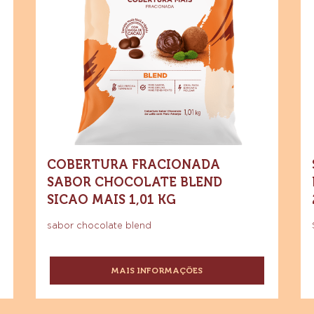
AO
Compre agora
Fracionada
Ma
LEITE
-
Sabor
Co
Cobertura
SICAO
ertura
Fracionada
FÁCIL
Chocolate
Fr
da
Sabor
CONFEITARIA
Chocolate
Blend
A
Blend
-
Sicao
Sicao
Le
BARRA
Mais
5KG
Mais
Go
1,01
kg
1,01
2,
kg
x
8
COBERTURA FRACIONADA
SABOR CHOCOLATE BLEND
SICAO MAIS 1,01 KG
sabor chocolate blend