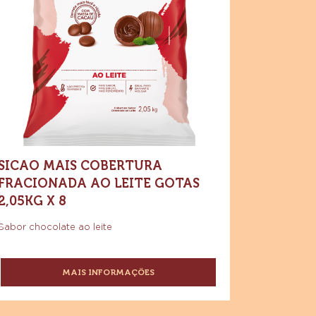
MEIO
Compre agora
is
AMARGO
-
bertura
Sicao
SICAO
Mais
FÁCIL
acionada
Cobertura
CONFEITARIA
Fracionada
o
Ao
ite
Leite
Gotas
tas
2,05kg
x
05kg
8
SICAO MAIS COBERTURA
FRACIONADA AO LEITE GOTAS
2,05KG X 8
Sabor chocolate ao leite