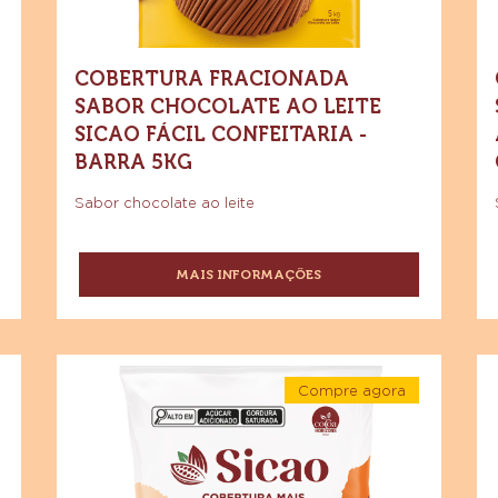
-
Barra
Confeitaria
Co
5kg
-
Barra
5kg
COBERTURA FRACIONADA
SABOR CHOCOLATE AO LEITE
SICAO FÁCIL CONFEITARIA -
BARRA 5KG
Sabor chocolate ao leite
MAIS INFORMAÇÕES
-
COBERTURA
FRACIONADA
SABOR
CHOCOLATE
Cobertura
Si