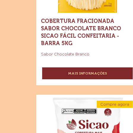
Barra
5kg
-
Barra
5kg
COBERTURA FRACIONADA
SABOR CHOCOLATE BRANCO
SICAO FÁCIL CONFEITARIA -
BARRA 5KG
Sabor Chocolate Branco
MAIS INFORMAÇÕES
-
COBERTURA
FRACIONADA
SABOR
CHOCOLATE
Sicao