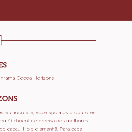
isponíveis
cido
ES
ograma Cocoa Horizons
ZONS