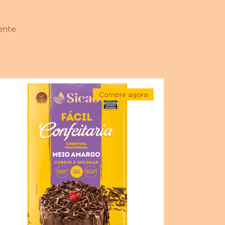
ente
bertura
Compre agora
acionada
-
bor
Cobertura
Fracionada
ocolate
Sabor
Chocolate
eio
Meio
margo
Amargo
Sicao
cao
Fácil
Confeitaria
cil