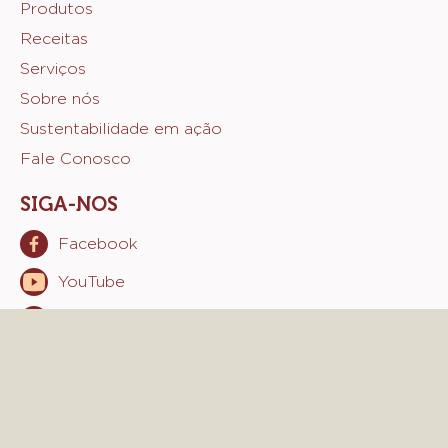
Footer
Produtos
Receitas
Sicao
Serviços
Sobre nós
Sustentabilidade em ação
Fale Conosco
SIGA-NOS
Facebook
Opens
in
YouTube
Opens
a
in
new
Instagram
Opens
a
window.
in
new
a
window.
new
window.
© 2021 - 2026
sicao
.
todos os direitos reservados