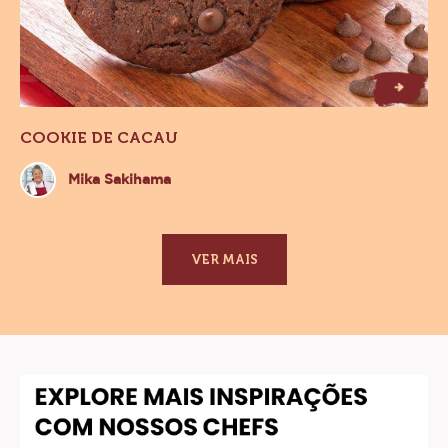
C
d
C
o
o
k
ie
e
a
c
a
u
COOKIE DE CACAU
Mika
Mika Sakihama
Sakihama
VER MAIS