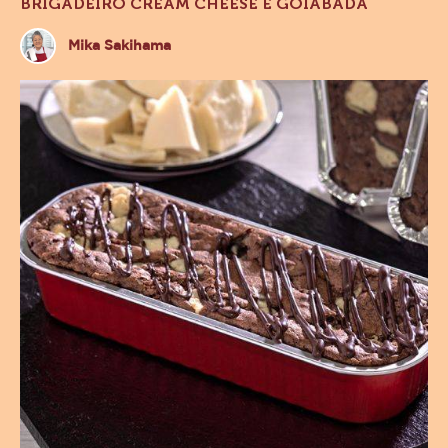
BRIGADEIRO CREAM CHEESE E GOIABADA
Mika
Mika Sakihama
Sakihama
Brownie
Fudge
F