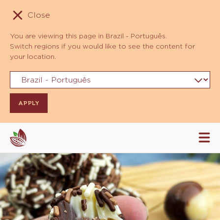
Close
You are viewing this page in Brazil - Português.
Switch regions if you would like to see the content for
your location.
Skip
Tog
to
mai
navi
main
content