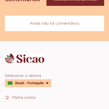
Ainda não há comentários
Website
info
Website
Selecione o idioma
quick
Brazil - Português
links
Minha conta