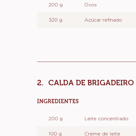
200 g
Ovos
320 g
Açúcar refinado
CALDA DE BRIGADEIRO
INGREDIENTES
:
CALDA
DE
200 g
Leite concentrado
BRIGADEIRO
CREMOSO
100 g
Creme de leite