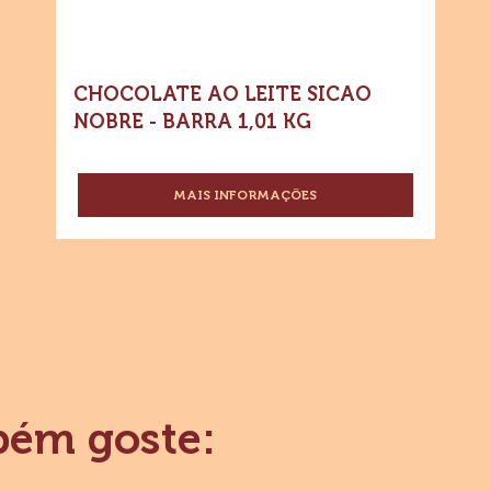
CHOCOLATE AO LEITE SICAO
NOBRE - BARRA 1,01 KG
MAIS INFORMAÇÕES
-
CHOCOLATE
AO
LEITE
SICAO
NOBRE
-
BARRA
1,01
KG
bém goste: