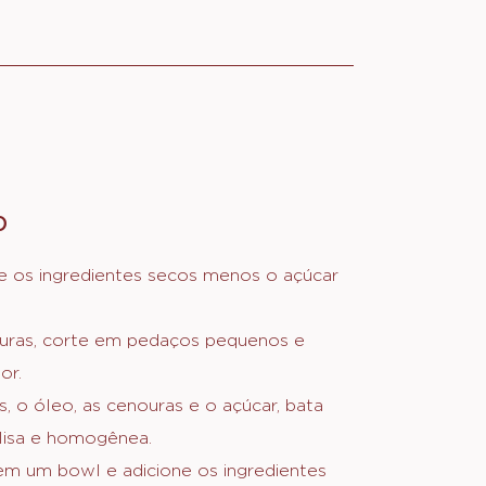
O
:
MASSA
e os ingredientes secos menos o açúcar
uras, corte em pedaços pequenos e
or.
, o óleo, as cenouras e o açúcar, bata
lisa e homogênea.
em um bowl e adicione os ingredientes