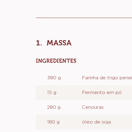
Actions
MASSA
INGREDIENTES
:
MASSA
380 g
Farinha de trigo pene
15 g
Fermento em pó
280 g
Cenouras
180 g
óleo de soja