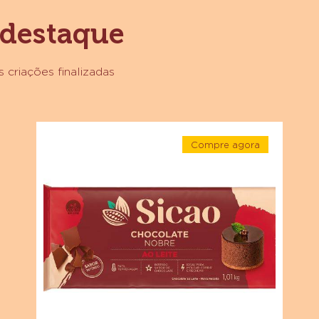
 destaque
 criações finalizadas
Chocolate
Compre agora
Ao
-
Leite
Chocolate
Ao
Sicao
Leite
Sicao
Nobre
Nobre
-
-
Barra
Barra
1,01
kg
1,01
kg