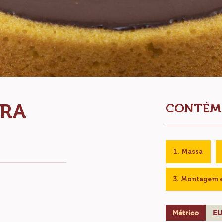
URA
CONTÉM:
Massa
Montagem e 
Métrico
E