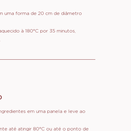
em uma forma de 20 cm de diâmetro
aquecido à 180°C por 35 minutos,
.
O
:
CALDA
DE
ingredientes em uma panela e leve ao
BRIGADEIRO
CREMOSO
te até atingir 80°C ou até o ponto de