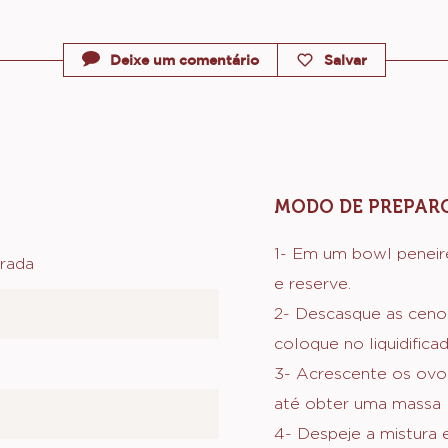
Deixe um comentário
Salvar
MODO DE PREPAR
1- Em um bowl peneir
irada
e reserve.
2- Descasque as ceno
coloque no liquidificad
3- Acrescente os ovos
até obter uma massa 
4- Despeje a mistura 