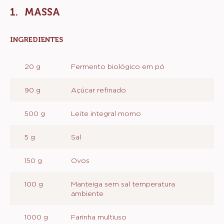
Montagem e Finalização
Métrico
EUA
Actions
Deixe um comentário
Salvar
MASSA
INGREDIENTES
:
MASSA
20 g
Fermento biológico em pó
90 g
Açúcar refinado