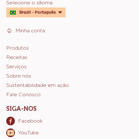
Ainda não há comentários
Website
info
Website
Selecione o idioma
quick
Brazil - Português
links
Minha conta
Footer
Produtos
Receitas
Sicao