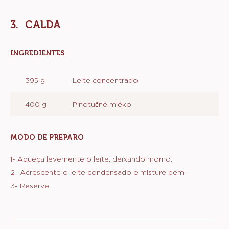
50 g
Dcp-13s108
MODO DE PREPARO
:
RECHEIO
1- Misture todos os ingredientes até virar um creme
2- Reserve.
CALDA
INGREDIENTES
:
CALDA
395 g
Leite concentrado