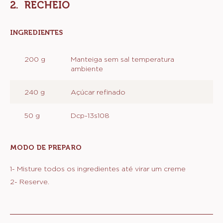
até desgrudar levemente das mãos.
4- Acrescente a manteiga e souve mais um pouco.
5- Provavelmente não será necessário o uso de toda a
farinha.
6- Deixe a massa crescer.
RECHEIO
INGREDIENTES
:
RECHEIO
200 g
Manteiga sem sal temperatura
ambiente
240 g
Açúcar refinado