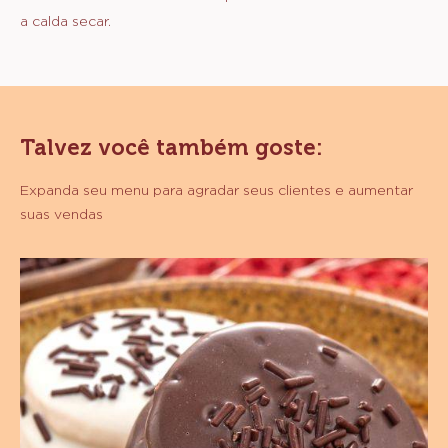
rocambole.
4- Corte em fatias de 3 cm e coloque em uma assadeira
untada e enfarinhada, deixando um espaço entre as
rodelas.
5- Repita o processo com a outra parte de massa.
6- Deixe crescer.
7- Leve a forno pré aquecido a 180°C por 30 minutos,
dependendo do forno.
8- Quando estiverem quase prontas, douradas, regue
com a calda e volte ao forno por mais uns minutos ou até
a calda secar.
Talvez você também goste:
Expanda seu menu para agradar seus clientes e aumentar