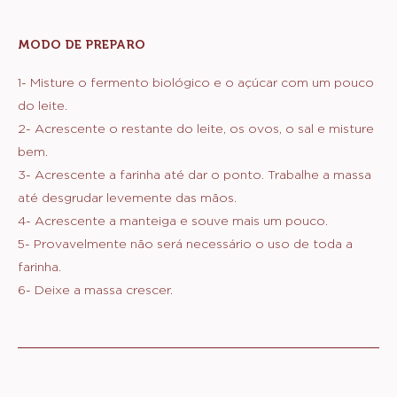
500 g
Leite integral morno
5 g
Sal
150 g
Ovos
100 g
Manteiga sem sal temperatura
ambiente
1000 g
Farinha multiuso
MODO DE PREPARO
:
MASSA
1- Misture o fermento biológico e o açúcar com um pouco
do leite.
2- Acrescente o restante do leite, os ovos, o sal e misture
bem.
3- Acrescente a farinha até dar o ponto. Trabalhe a massa