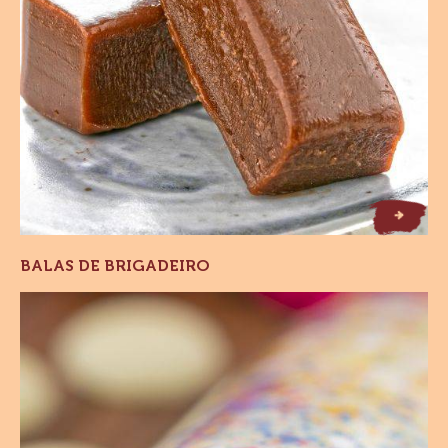
Alfajores
ALFAJORES
Balas
de
Brigadeiro
B
d
ir
o