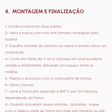
400 g
Plnotučné mléko
MODO DE PREPARO
:
CALDA
1- Aqueça levemente o leite, deixando morno.
2- Acrescente o leite condensado e misture bem.
3- Reserve.
MONTAGEM E FINALIZAÇÃO
1- Divida a massa em duas partes.
2- Abra a massa com rolo em formato retangular para
facilitar.
3- Espalhe metade do recheio na massa e enrole como um