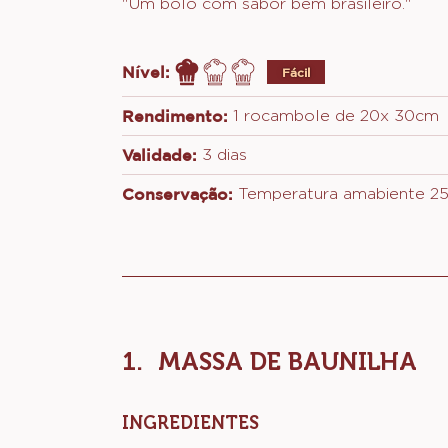
DE LEITE
Clássicos atemporais
"Um bolo com sabor bem brasileiro."
Nível:
Fácil
Rendimento:
1 rocambole de 20x 30cm
Validade:
3 dias
Conservação:
Temperatura amabiente 2
Actions