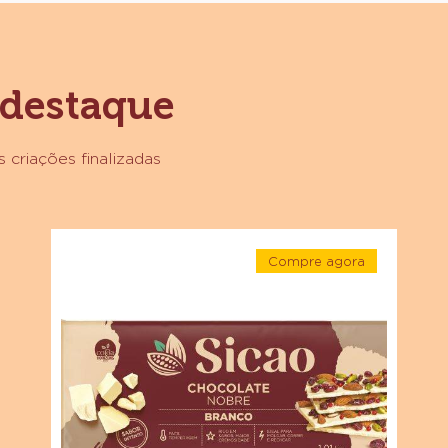
 destaque
 criações finalizadas
Chocolate
Compre agora
Branco
-
Sicao
Chocolate
Branco
Nobre
Sicao
Nobre