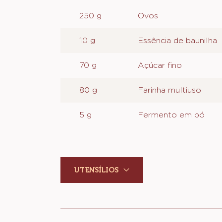
MASSA DE BAUNILHA
INGREDIENTES
:
MASSA
DE
250 g
Ovos
BAUNILHA
10 g
Essência de baunilha
70 g
Açúcar fino
80 g
Farinha multiuso
5 g
Fermento em pó