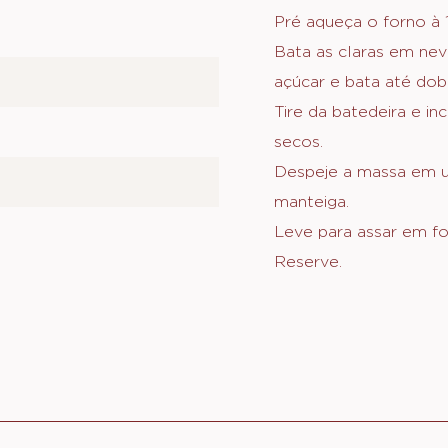
MODO DE PREPAR
Pré aqueça o forno à 
Bata as claras em nev
açúcar e bata até dob
Tire da batedeira e i
secos.
Despeje a massa em u
manteiga.
Leve para assar em fo
Reserve.