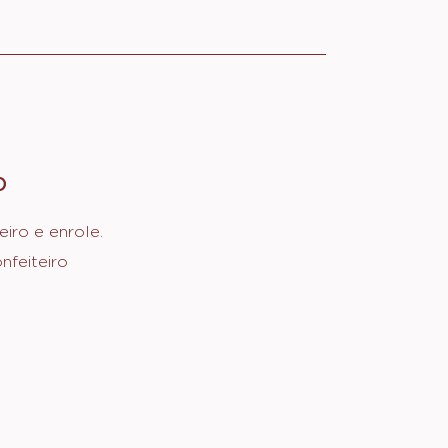
O
:
MONTAGEM
E
iro e enrole.
FINALIZAÇÃO
nfeiteiro