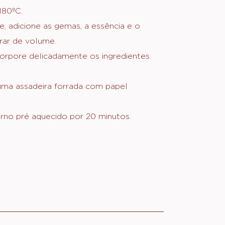
O
:
MASSA
DE
180ºC.
BAUNILHA
e, adicione as gemas, a essência e o
rar de volume.
ncorpore delicadamente os ingredientes
ma assadeira forrada com papel
rno pré aquecido por 20 minutos.