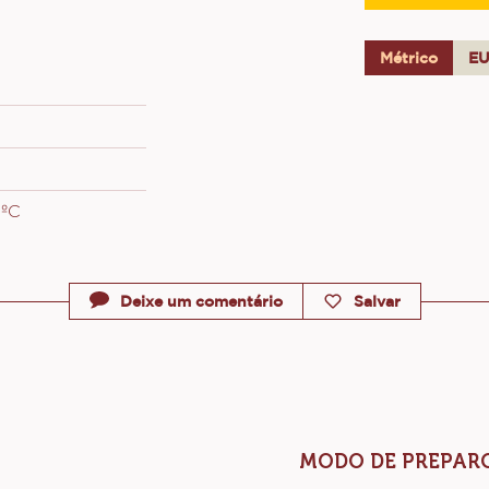
Massa de ba
Montagem e 
Métrico
E
5ºC
Deixe um comentário
Salvar