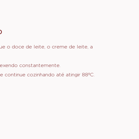
O
:
BRIGADEIRO
DE
 o doce de leite, o creme de leite, a
DOCE
DE
mexendo constantemente.
LEITE
e continue cozinhando até atingir 88ºC.