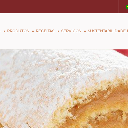
uguês.
he content for your
tion
S
PRODUTOS
RECEITAS
SERVIÇOS
SUSTENTABILIDADE