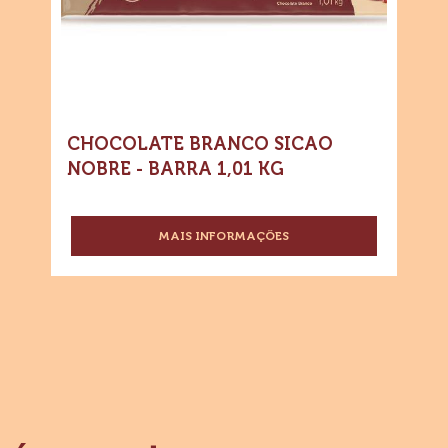
-
-
Barra
Barra
1,01
1,01
kg
kg
CHOCOLATE BRANCO SICAO
NOBRE - BARRA 1,01 KG
MAIS INFORMAÇÕES
-
CHOCOLATE
BRANCO
SICAO
NOBRE
-