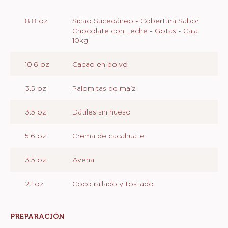
Actions
Escribe un comentario
Salvar
PALOMITAS
INGREDIENTES
:
PALOMITAS
8.8 oz
Sicao Sucedáneo - Cobertura Sabor
Chocolate con Leche - Gotas - Caja
10kg
10.6 oz
Cacao en polvo
3.5 oz
Palomitas de maíz