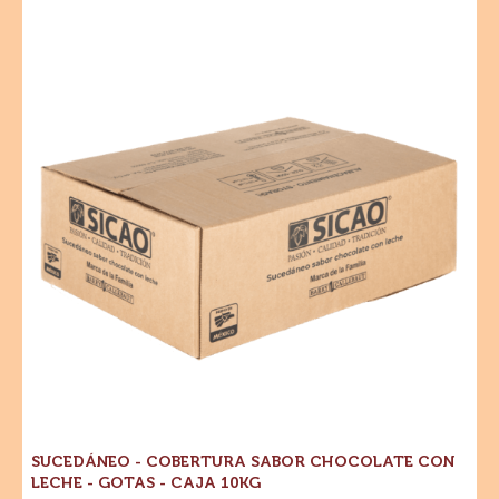
4. Deja cristaliza. Sirve.
Ingredientes Destacados
Para un sabor óptimo y un atractivo visual de tus
productos terminados
Sucedáneo
-
Cobertura
Sabor
Chocolate
con
Leche
-
Gotas