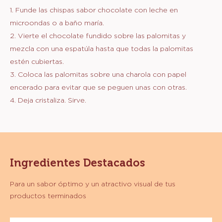
3.5 oz
Dátiles sin hueso
5.6 oz
Crema de cacahuate
3.5 oz
Avena
2.1 oz
Coco rallado y tostado
PREPARACIÓN
:
PALOMITAS
1. Funde las chispas sabor chocolate con leche en
microondas o a baño maría.
2. Vierte el chocolate fundido sobre las palomitas y
mezcla con una espatúla hasta que todas la palomitas
estén cubiertas.
3. Coloca las palomitas sobre una charola con papel
encerado para evitar que se peguen unas con otras.