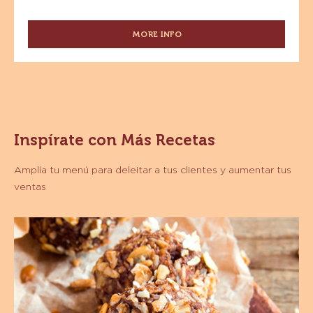
-
Caja
10kg
SUCEDÁNEO - COBERTURA SABOR CHOCOLATE CON
LECHE - GOTAS - CAJA 10KG
MORE INFO
-
SUCEDÁNEO
-
COBERTURA
SABOR
CHOCOLATE
CON
LECHE