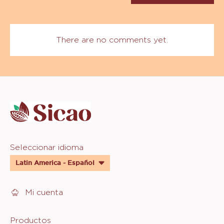
There are no comments yet.
Website
info
Website
Seleccionar idioma
quick
Latin America - Español
links
Mi cuenta
Footer
Productos