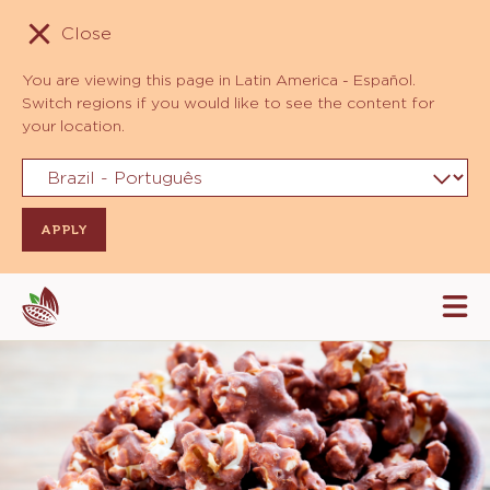
Close
You are viewing this page in Latin America - Español.
Switch regions if you would like to see the content for
your location.
Skip
Tog
to
mai
navi
main
content