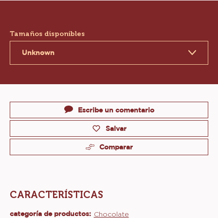
Product
information
Tamaños disponibles
Unknown
Actions
Escribe un comentario
Salvar
Comparar
CARACTERÍSTICAS
categoría de productos:
Características
Chocolate