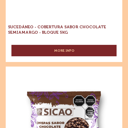
SUCEDÁNEO - COBERTURA SABOR CHOCOLATE
SEMIAMARGO - BLOQUE 5KG
MORE INFO
-
SUCEDÁNEO
-
COBERTURA
Chispas
SABOR
Sabor
CHOCOLATE
Chocolate
SEMIAMARGO
-
Semiamargo
BLOQUE
-
5KG
Gotas
-
500
g