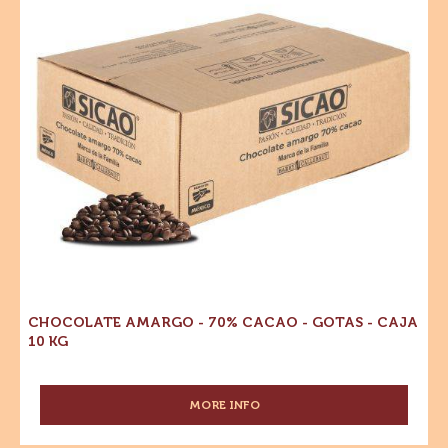
Cacao
G
-
Gotas
-
Caja
10
kg
CHOCOLATE AMARGO - 70% CACAO - GOTAS - CAJA
10 KG
MORE INFO
-
CHOCOLATE