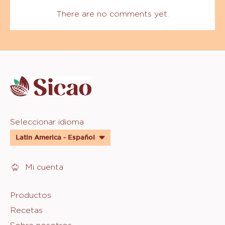
There are no comments yet.
Website
info
Website
Seleccionar idioma
quick
Latin America - Español
links
Mi cuenta
Footer
Productos
Recetas
Sicao