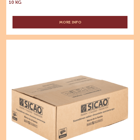
10 KG
MORE INFO
-
CHOCOLATE
AMARGO
-
Sucedáneo
52%
-
CACAO
Cobertura
-
GOTAS
Sabor
-
Chocolate
CAJA
Semiamargo
10
KG
-
Gotas
-
Caja
10kg