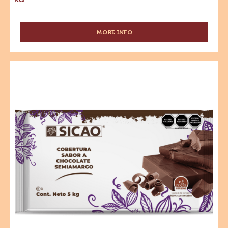
MORE INFO
-
GRANILLO
DE
CHOCOLATE
Sucedáneo
SEMIAMARGO
-
-
Cobertura
BOLSA
1
Sabor
KG
Chocolate
Semiamargo
-
Bloque
5kg