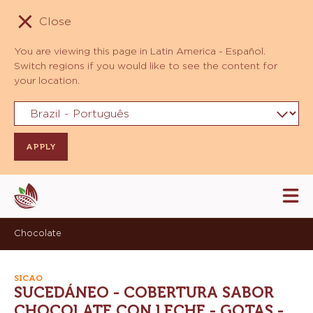
Close
You are viewing this page in Latin America - Español.
Switch regions if you would like to see the content for
your location.
Skip
Tog
to
mai
navi
main
Chocolate
content
SICAO
SUCEDÁNEO - COBERTURA SABOR
CHOCOLATE CON LECHE - GOTAS -