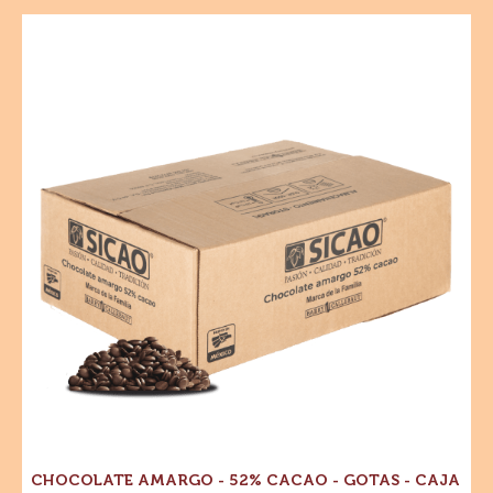
AMARGO
-
Chocolate
70%
Amargo
CACAO
-
-
GOTAS
52%
-
Cacao
CAJA
-
10
KG
Gotas
-
Caja
10
kg
CHOCOLATE AMARGO - 52% CACAO - GOTAS - CAJA