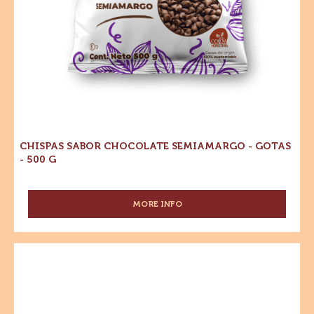
CHISPAS SABOR CHOCOLATE SEMIAMARGO - GOTAS
- 500 G
MORE INFO
-
CHISPAS
SABOR
CHOCOLATE
Chocolate
SEMIAMARGO
Amargo
-
-
GOTAS
-
70%
500