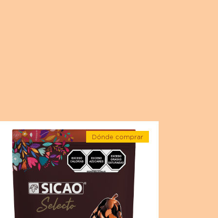
g
,
10 kg | Caja con 10 kg
ocolate
Dónde comprar
-
ocolate
Chocolate