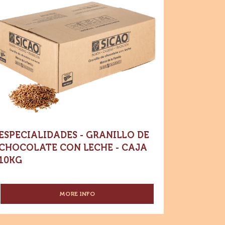
-
CHOCOLATE
CON
pecialidades
LECHE
Dónde comprar
-
-
anillo
Especialidades
44%
-
CACAO
e
Granillo
-
de
ocolate
Chocolate
CACAO
n
con
MEXICANO
Leche
-
che
-
WAFER
Caja
10kg
-
ja
1
KG
kg
ESPECIALIDADES - GRANILLO DE
CHOCOLATE CON LECHE - CAJA