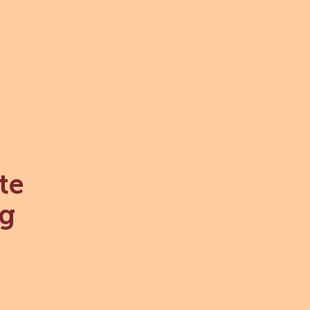
10KG
MORE INFO
-
ESPECIALIDADES
-
GRANILLO
DE
CHOCOLATE
CON
LECHE
-
CAJA
10KG
te
kg