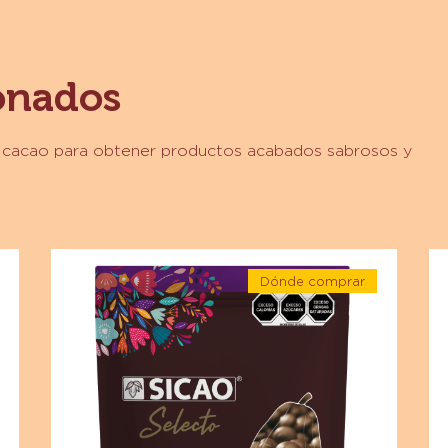
Vida útil:
24 meses
Descripción:
2 5 kg
Otros envases:
10 1 k
onados
y cacao para obtener productos acabados sabrosos y
Chocolate
Ch
Dónde comprar
-
-
-
Chocolate
Ch
e
Chocolate