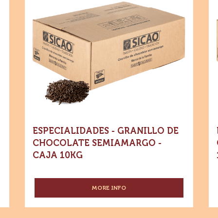
-
CHOCOLATE
AMARGO
Especialidades
Es
-
Dónde comprar
-
-
66.5%
-
Granillo
Gr
e
Especialidades
CACAO
-
-
de
d
e
Granillo
CACAO
de
Chocolate
Ch
Chocolate
MEXICANO
Semiamargo
Semiamargo
co
-
-
5
-
Le
Caja
KG
10kg
Caja
-
WAFER
10kg
Ca
10
ESPECIALIDADES - GRANILLO DE
CHOCOLATE SEMIAMARGO -