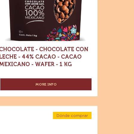
-
n
Chocolate
con
che
leche
-
44%
4%
Cacao
-
acao
Cacao
mexicano
-
acao
Wafer
-
xicano
1
kg
fer
CHOCOLATE - CHOCOLATE CON
LECHE - 44% CACAO - CACAO
MEXICANO - WAFER - 1 KG
MORE INFO
-
CHOCOLATE