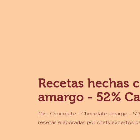
MEXICANO - WAFER - BOLSA 5 K
MORE INFO
-
CHOCOLATE
-
CHOCOLATE
CON
LECHE
-
44%
CACAO
-
CACAO
MEXICANO
-
WAFER
-
BOLSA
5
Recetas hechas c
KG
amargo - 52% Cac