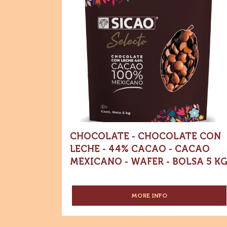
-
CHOCOLATE
AMARGO
Chocolate
-
Dónde comprar
-
66.5%
-
Chocolate
Chocolat
CACAO
-
-
con
Chocolat
CACAO
con
leche
leche
MEXICANO
-
-
-
44%
1
44%
Cacao
KG
-
Cacao
Cacao
WAFER
mexicano
-
-
Cacao
Wafer
-
mexicano
Bolsa
5
-
kg
Wafer
-
Bolsa
CHOCOLATE - CHOCOLATE CON
5
LECHE - 44% CACAO - CACAO
kg