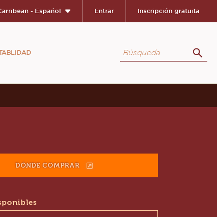
Close
Carribean - Español
Entrar
Inscripción gratuita
Búsqueda
TABLIDAD
Búsq
ion