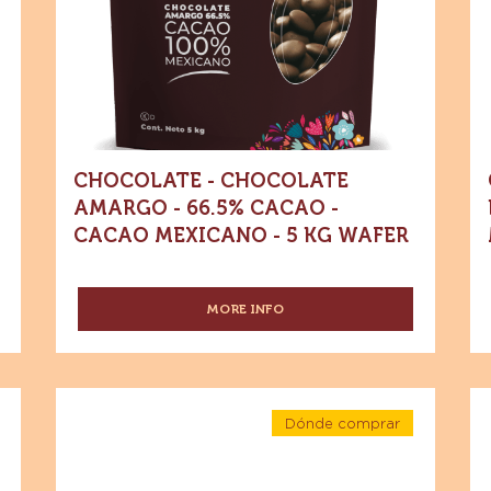
-
amargo
co
e
Chocolate
amargo
-
le
-
66.5%
66.5%
-
Cacao
Cacao
4
-
Cacao
-
C
mexicano
-
Cacao
-
5
mexicano
C
kg
Wafer
-
me
5
-
kg
Wa
Wafer
-
1
CHOCOLATE - CHOCOLATE
kg
AMARGO - 66.5% CACAO -
CACAO MEXICANO - 5 KG WAFER
MORE INFO
-
CHOCOLATE