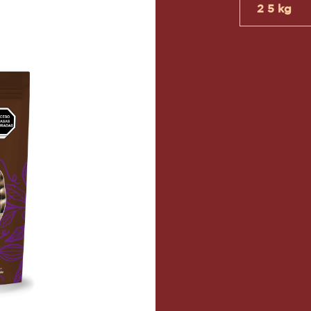
ARGO -
FERS -
Tamaños di
2 5 kg