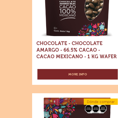
-
amargo
Chocolat
amargo
-
-
66.5%
66.5%
Cacao
Cacao
-
Cacao
-
mexicano
-
Cacao
1
mexicano
kg
Wafer
-
1
kg
Wafer
CHOCOLATE - CHOCOLATE
AMARGO - 66.5% CACAO -
CACAO MEXICANO - 1 KG WAFER
MORE INFO
-
CHOCOLATE