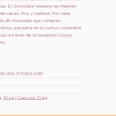
 Cocoa Horizons
ZONS
te chocolate, apoyas a los agricultores
ao. El chocolate requiere las mejores
 de cacao. Hoy y mañana. Por cada
te de chocolate que compres,
rtimos una parte en el cultivo sostenible
cao a través de la fundación Cocoa
ns.
HD-WA-7170302-A99