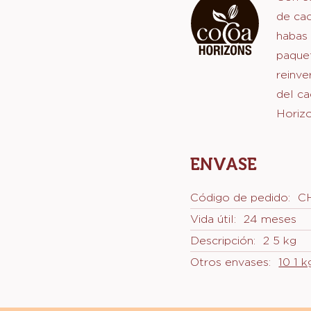
Apoyo a la Fundación
COCOA HORI
o
Con es
de cac
habas
paque
reinve
del ca
Horizo
ENVASE
Código de pedido:
C