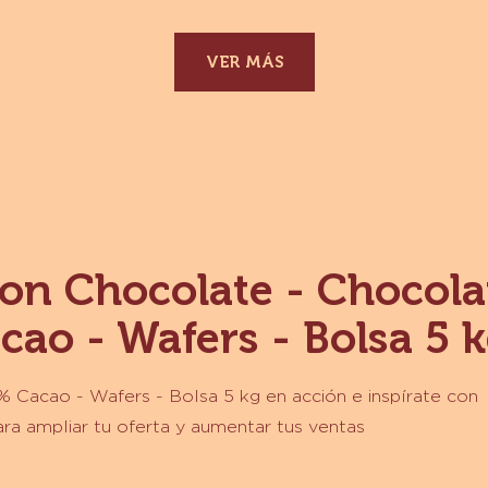
G
CAJA 10KG
MORE INFO
-
ESPECIALIDADES
-
GRANILLO
DE
CHOCOLATE
SEMIAMARGO
VER MÁS
-
CAJA
10KG
on Chocolate - Chocola
ao - Wafers - Bolsa 5 