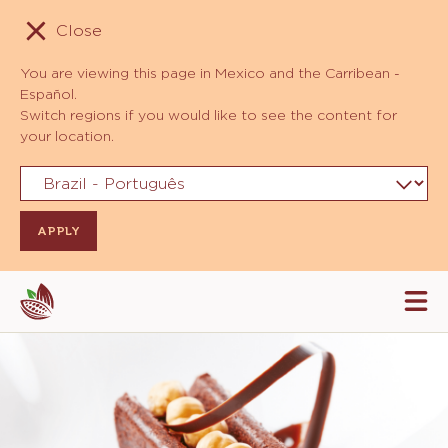
Close
You are viewing this page in Mexico and the Carribean -
Español.
Switch regions if you would like to see the content for
your location.
Skip
Tog
to
mai
navi
main
content