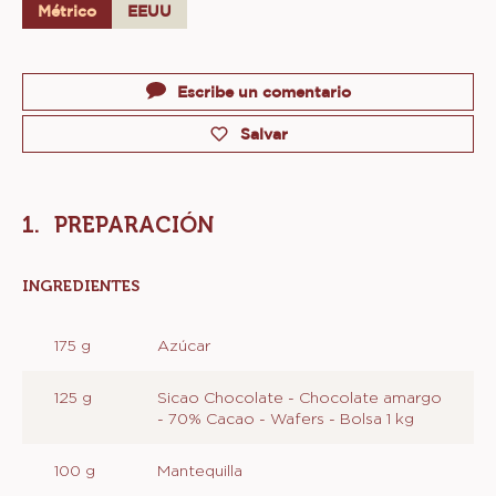
Métrico
EEUU
Actions
Escribe un comentario
Salvar
PREPARACIÓN
INGREDIENTES
:
PREPARACIÓN
175 g
Azúcar
125 g
Sicao Chocolate - Chocolate amargo
- 70% Cacao - Wafers - Bolsa 1 kg
100 g
Mantequilla