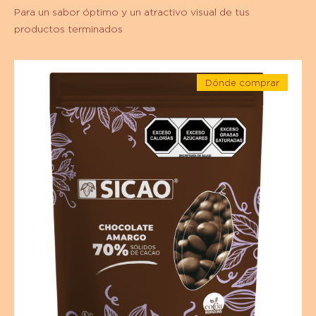
Para un sabor óptimo y un atractivo visual de tus
productos terminados
Chocolate
Dónde comprar
-
-
Chocolate
Chocolate
-
amargo
Chocolate
amargo
-
-
70%
70%
Cacao
Cacao
-
Wafers
-
-
Bolsa
Wafers
1
-
kg
Bolsa
1
kg