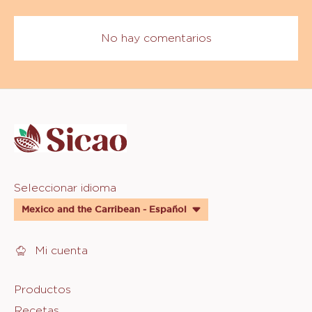
No hay comentarios
Website
info
Website
Seleccionar idioma
quick
Mexico and the Carribean - Español
links
Mi cuenta
Footer
Productos
Recetas