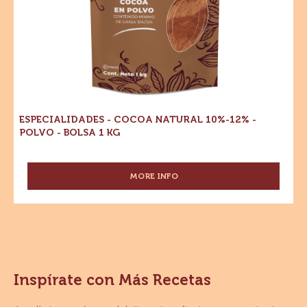
kg
ESPECIALIDADES - COCOA NATURAL 10%-12% -
POLVO - BOLSA 1 KG
MORE INFO
-
ESPECIALIDADES
-
COCOA
NATURAL
10%-12%
-
POLVO
Inspírate con Más Recetas
-
BOLSA
1