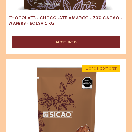
CHOCOLATE - CHOCOLATE AMARGO - 70% CACAO -
WAFERS - BOLSA 1 KG
MORE INFO
-
CHOCOLATE
-
CHOCOLATE
Especialidades
AMARGO
Dónde comprar
-
-
-
Cocoa
Especialidades
70%
-
CACAO
Natural
Cocoa
-
Natural
10%-12%
WAFERS
10%-12%
-
-
-
Polvo
BOLSA
Polvo
-
1
Bolsa
-
1
KG
kg
Bolsa
1