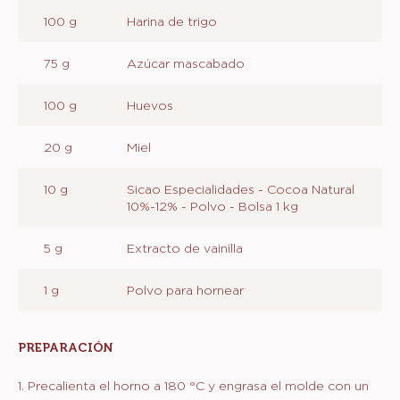
100 g
Harina de trigo
75 g
Azúcar mascabado
100 g
Huevos
20 g
Miel
10 g
Sicao Especialidades - Cocoa Natural
10%-12% - Polvo - Bolsa 1 kg
5 g
Extracto de vainilla
1 g
Polvo para hornear
PREPARACIÓN
:
PREPARACIÓN
1. Precalienta el horno a 180 °C y engrasa el molde con un