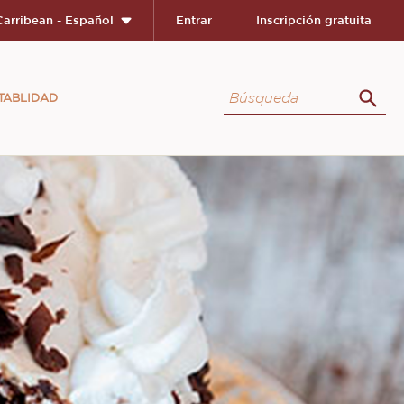
Close
Carribean - Español
Entrar
Inscripción gratuita
Búsqueda
TABLIDAD
Búsq