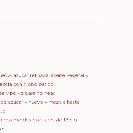
eno y decoración
EUU
A
uevo, azúcar refinada, aceite vegetal y
COCHO
zcla con globo batidor.