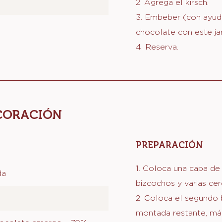
PREPARACIÓN
:
PAR
EL
1. Cuece el agua con e
ALM
completamente el azúca
2. Agrega el kirsch.
3. Embeber (con ayud
chocolate con este ja
4. Reserva.
ECORACIÓN
PREPARACIÓN
: