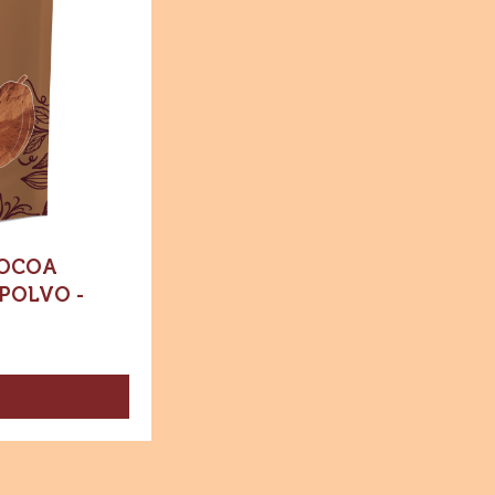
Dónde comprar
-
Especialidades
-
Cocoa
Natural
10%-12%
-
Polvo
-
Bolsa
1
kg
COCOA
 POLVO -