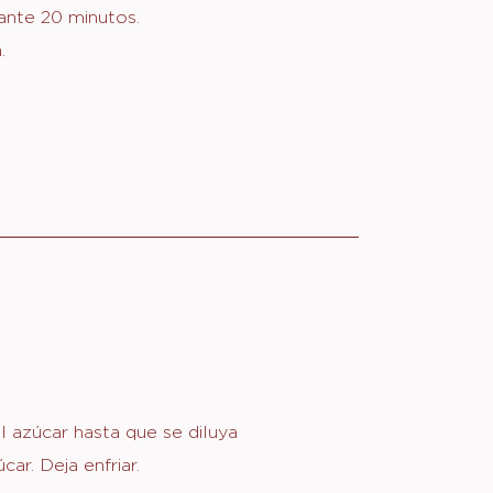
coa y polvo para hornear.
COLATE
 de azúcar y huevo y mezcla hasta
te.
n dos moldes circulares de 18 cm
os.
ante 20 minutos.
.