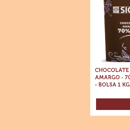
Chocolate
-
Chocolate
amargo
-
70%
Cacao
-
Wafers
-
Bolsa
1
kg
CHOCOLATE 
AMARGO - 7
- BOLSA 1 KG