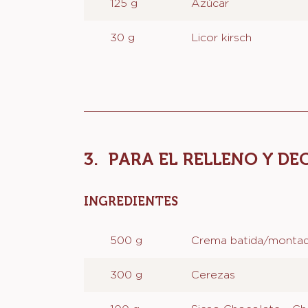
INGREDIENTES
:
PARA
EL
200 ml
Agua
ALMÍBAR
125 g
Azúcar
30 g
Licor kirsch
PARA EL RELLENO Y D
INGREDIENTES
: