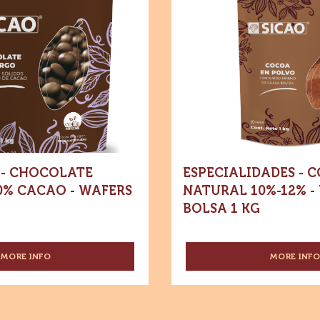
Especialidades
Dónde comprar
-
-
Cocoa
Chocolate
-
Natural
Chocolate
amargo
10%-12%
-
70%
-
Cacao
Polvo
-
Wafers
-
-
Bolsa
Bolsa
1
1
kg
kg
- CHOCOLATE
ESPECIALIDADES - 
0% CACAO - WAFERS
NATURAL 10%-12% -
BOLSA 1 KG