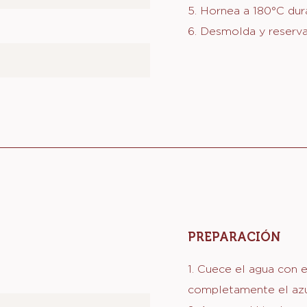
 - Cocoa Natural 10%-12%
2. Cernir la harina, co
CHO
3. Agrega a la mezcla
integrar completamen
4. Coloca la mezcla e
previamente engrasad
5. Hornea a 180°C dur
6. Desmolda y reserva