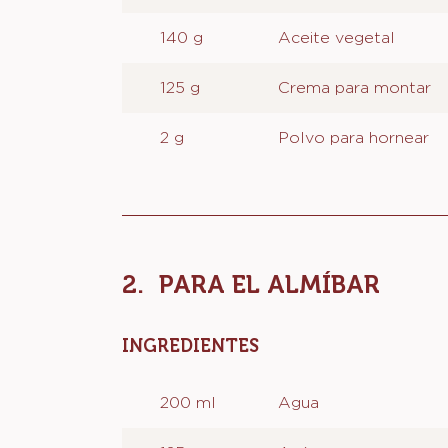
86 g
Sicao Especialidades
CHOCOLATE
- Polvo - Bolsa 1 kg
125 g
Huevo
280 g
Azúcar refinada
140 g
Aceite vegetal
125 g
Crema para montar
2 g
Polvo para hornear
PARA EL ALMÍBAR