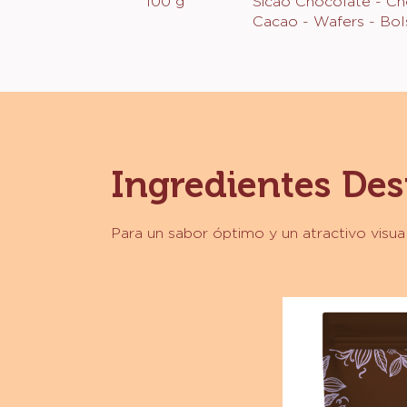
PARA
EL
500 g
Crema batida/monta
RELLENO
Y
300 g
Cerezas
DECORACIÓN
100 g
Sicao Chocolate - C
Cacao - Wafers - Bol
Ingredientes De
Para un sabor óptimo y un atractivo visu