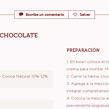
Para el rell
Métrico
E
Escribe un comentario
Salvar
 CHOCOLATE
PREPARACIÓN
:
PAR
EL
1. En bowl coloca el h
BIZ
crema para montar. Me
DE