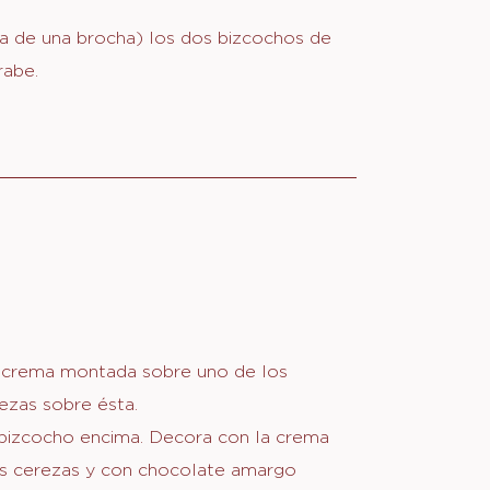
A
l azúcar hasta que se diluya
ÍBAR
r. Deja enfriar.
a de una brocha) los dos bizcochos de
rabe.