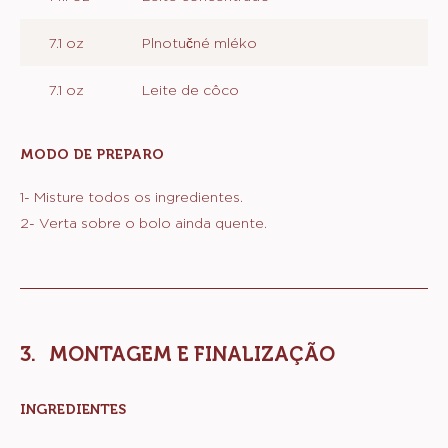
7.1 oz
Plnotučné mléko
7.1 oz
Leite de côco
MODO DE PREPARO
:
CALDA
1- Misture todos os ingredientes.
2- Verta sobre o bolo ainda quente.
MONTAGEM E FINALIZAÇÃO
INGREDIENTES
:
MONTAGEM
E