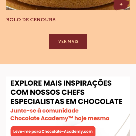
B
o
lo
e
e
n
o
u
r
a
BOLO DE CENOURA
VER MAIS