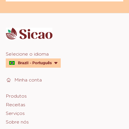
Website
info
Website
Selecione o idioma
quick
Brazil - Português
links
Minha conta
Footer
Produtos
Receitas
Sicao
Serviços
Sobre nós