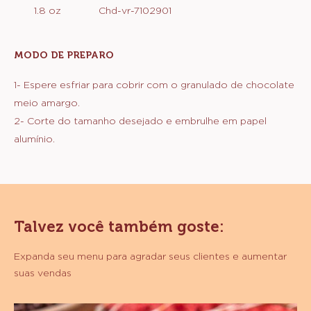
1.8 oz
Chd-vr-7102901
FINALIZAÇÃO
MODO DE PREPARO
:
MONTAGEM
E
1- Espere esfriar para cobrir com o granulado de chocolate
FINALIZAÇÃO
meio amargo.
2- Corte do tamanho desejado e embrulhe em papel
alumínio.
Talvez você também goste:
Expanda seu menu para agradar seus clientes e aumentar
suas vendas