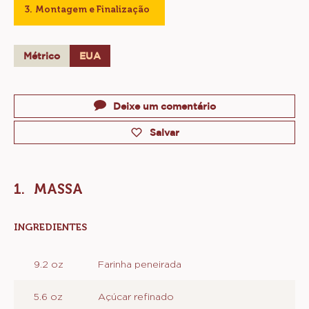
Montagem e Finalização
Métrico
EUA
Actions
Deixe um comentário
Salvar
MASSA
INGREDIENTES
:
MASSA
9.2 oz
Farinha peneirada
5.6 oz
Açúcar refinado