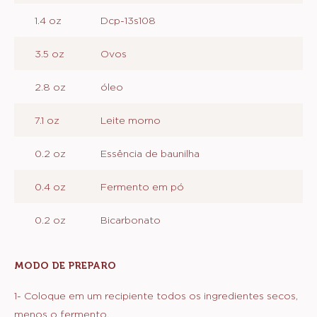
1.4 oz
Dcp-13s108
3.5 oz
Ovos
2.8 oz
óleo
7.1 oz
Leite morno
0.2 oz
Essência de baunilha
0.4 oz
Fermento em pó
0.2 oz
Bicarbonato
MODO DE PREPARO
:
MASSA
1- Coloque em um recipiente todos os ingredientes secos,
menos o fermento.