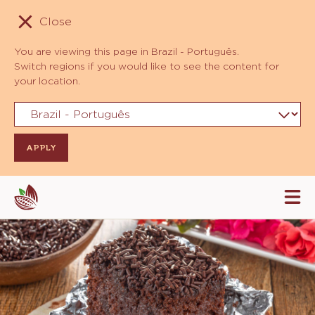
Close
You are viewing this page in Brazil - Português.
Switch regions if you would like to see the content for
your location.
Skip
Tog
to
mai
navi
main
content