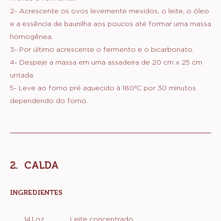
2- Acrescente os ovos levemente mexidos, o leite, o óleo
e a essência de baunilha aos poucos até formar uma massa
homogênea.
3- Por último acrescente o fermento e o bicarbonato.
4- Despeje a massa em uma assadeira de 20 cm x 25 cm
untada.
5- Leve ao forno pré aquecido à 180ºC por 30 minutos
dependendo do forno.
CALDA
INGREDIENTES
:
CALDA
14.1 oz
Leite concentrado