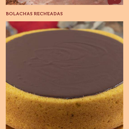
BOLACHAS RECHEADAS
Bolo
de
Cenoura
C
d