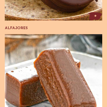
Alfajores
ALFAJORES
Balas
de
Brigadeiro