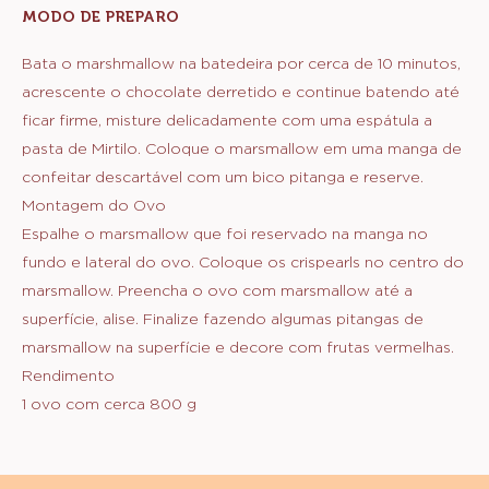
MODO DE PREPARO
:
MARSMALLOW
DE
Bata o marshmallow na batedeira por cerca de 10 minutos,
MIRTILO
acrescente o chocolate derretido e continue batendo até
ficar firme, misture delicadamente com uma espátula a
pasta de Mirtilo. Coloque o marsmallow em uma manga de
confeitar descartável com um bico pitanga e reserve.
Montagem do Ovo
Espalhe o marsmallow que foi reservado na manga no
fundo e lateral do ovo. Coloque os crispearls no centro do
marsmallow. Preencha o ovo com marsmallow até a
superfície, alise. Finalize fazendo algumas pitangas de
marsmallow na superfície e decore com frutas vermelhas.
Rendimento
1 ovo com cerca 800 g