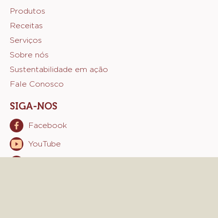
Footer
Produtos
Receitas
Sicao
Serviços
Sobre nós
Sustentabilidade em ação
Fale Conosco
SIGA-NOS
Facebook
Opens
in
YouTube
Opens
a
in
new
Instagram
Opens
a
window.
in
new
a
window.
new
window.
© 2021 - 2026
sicao
.
todos os direitos reservados