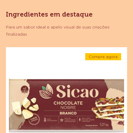
Ingredientes em destaque
Para um sabor ideal e apelo visual de suas criações
finalizadas
Chocolate
Compre agora
Branco
-
Sicao
Chocolate
Branco
Nobre
Sicao
Nobre
-
-
Barra
Barra
1,01
1,01
kg
kg