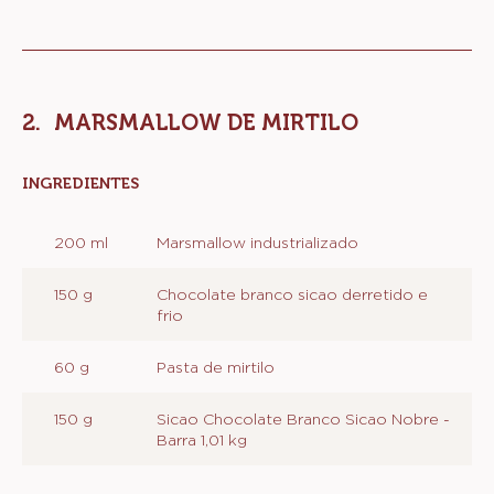
MARSMALLOW DE MIRTILO
INGREDIENTES
:
MARSMALLOW
DE
200 ml
Marsmallow industrializado
MIRTILO
150 g
Chocolate branco sicao derretido e
frio
60 g
Pasta de mirtilo
150 g
Sicao Chocolate Branco Sicao Nobre -
Barra 1,01 kg