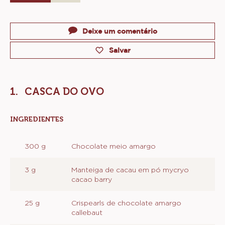
Actions
Deixe um comentário
Salvar
CASCA DO OVO
INGREDIENTES
:
CASCA
DO
300 g
Chocolate meio amargo
OVO
3 g
Manteiga de cacau em pó mycryo
cacao barry
25 g
Crispearls de chocolate amargo
callebaut