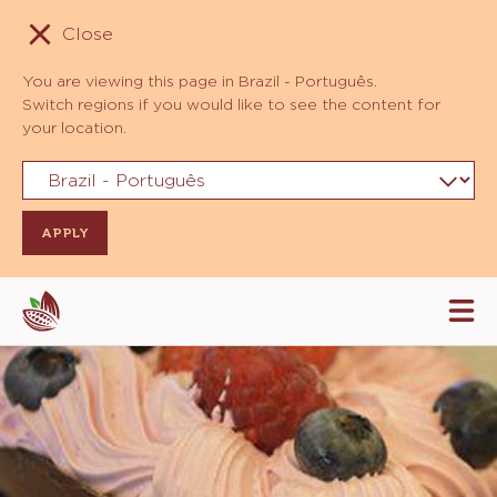
Close
You are viewing this page in Brazil - Português.
Switch regions if you would like to see the content for
your location.
Skip
Tog
to
mai
navi
main
content