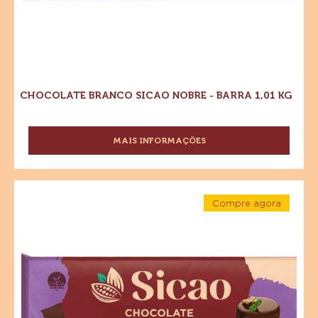
CHOCOLATE BRANCO SICAO NOBRE - BARRA 1,01 KG
MAIS INFORMAÇÕES
-
CHOCOLATE
BRANCO
SICAO
Chocolate
NOBRE
Compre agora
Meio
-
-
Amargo
Chocolate
BARRA
Meio
1,01
Sicao
Amargo
KG
Sicao
Nobre
Nobre
-
-
Barra
Barra
1,01
kg
1,01