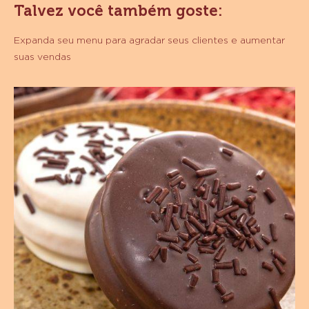
Talvez você também goste:
1,01
KG
Expanda seu menu para agradar seus clientes e aumentar
suas vendas
Alfajores