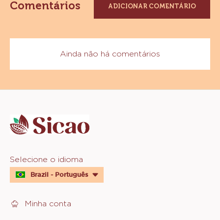
Comentários
ADICIONAR COMENTÁRIO
Ainda não há comentários
Website
info
Website
Selecione o idioma
quick
Brazil - Português
links
Minha conta