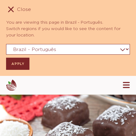
Close
You are viewing this page in Brazil - Português.
Switch regions if you would like to see the content for
your location.
Skip
Tog
to
mai
navi
main
content