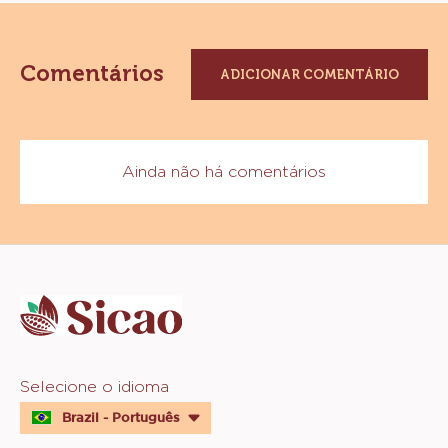
Comentários
ADICIONAR COMENTÁRIO
Ainda não há comentários
Website
info
Website
Selecione o idioma
quick
Brazil - Português
links