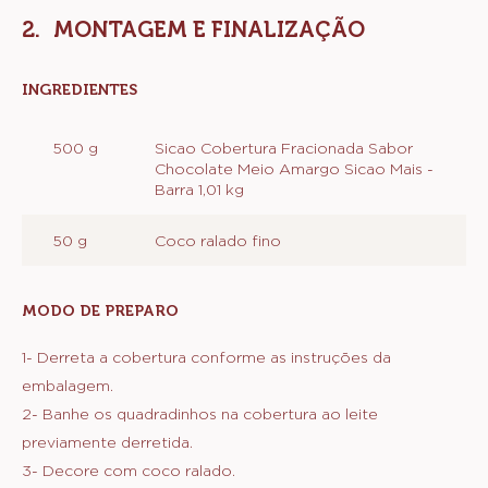
MONTAGEM E FINALIZAÇÃO
INGREDIENTES
:
MONTAGEM
E
500 g
Sicao Cobertura Fracionada Sabor
FINALIZAÇÃO
Chocolate Meio Amargo Sicao Mais -
Barra 1,01 kg
50 g
Coco ralado fino
MODO DE PREPARO
:
MONTAGEM
E
1- Derreta a cobertura conforme as instruções da
FINALIZAÇÃO
embalagem.
2- Banhe os quadradinhos na cobertura ao leite
previamente derretida.
3- Decore com coco ralado.