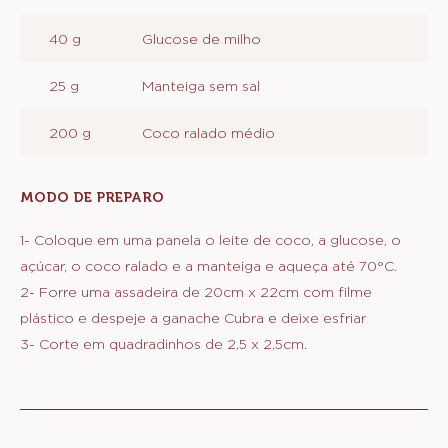
40 g
Glucose de milho
25 g
Manteiga sem sal
200 g
Coco ralado médio
MODO DE PREPARO
:
GANACHE
DE
1- Coloque em uma panela o leite de coco, a glucose, o
COCO
açúcar, o coco ralado e a manteiga e aqueça até 70°C.
2- Forre uma assadeira de 20cm x 22cm com filme
plástico e despeje a ganache Cubra e deixe esfriar
3- Corte em quadradinhos de 2,5 x 2,5cm.