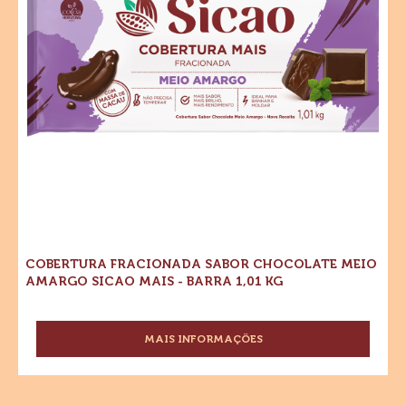
Sicao
Sicao
Mais
-
Mais
Barra
1,01
-
kg
Barra
1,01
kg
COBERTURA FRACIONADA SABOR CHOCOLATE MEIO
AMARGO SICAO MAIS - BARRA 1,01 KG
MAIS INFORMAÇÕES
-
COBERTURA
FRACIONADA
SABOR