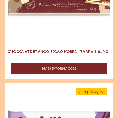
CHOCOLATE BRANCO SICAO NOBRE - BARRA 1,01 KG
MAIS INFORMAÇÕES
-
CHOCOLATE
BRANCO
SICAO
Cobertura
NOBRE
Compre agora
Fracionada
-
-
Sabor
Cobertura
BARRA
Fracionada
1,01
Chocolate
Sabor
KG
Chocolate
Meio
Meio
Amargo
Amargo