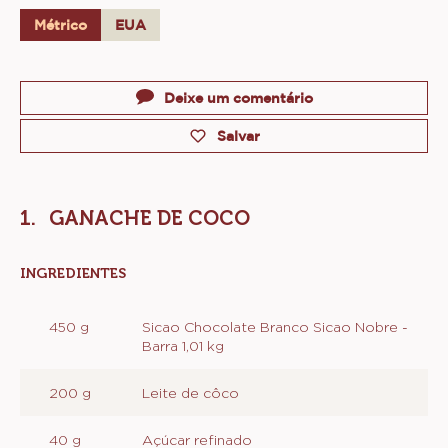
Métrico
EUA
Actions
Deixe um comentário
Salvar
GANACHE DE COCO
INGREDIENTES
:
GANACHE
DE
450 g
Sicao Chocolate Branco Sicao Nobre -
COCO
Barra 1,01 kg
200 g
Leite de côco
40 g
Açúcar refinado