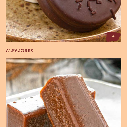
Alfajores
ALFAJORES
Balas
de
Brigadeiro