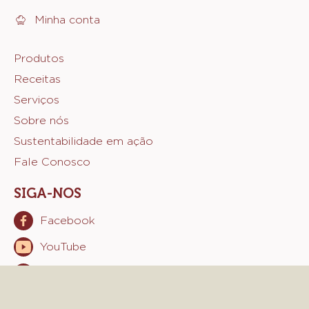
Minha conta
Footer
Produtos
Receitas
Sicao
Serviços
Sobre nós
Sustentabilidade em ação
Fale Conosco
SIGA-NOS
Facebook
Opens
in
YouTube
Opens
a
in
new
Instagram
Opens
a
window.
in
new
a
window.