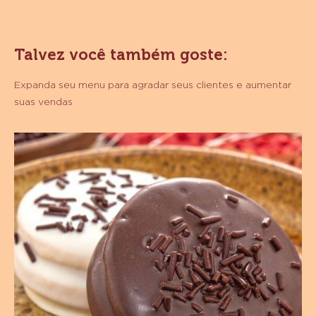
CHOCOLATE
MEIO
AMARGO
SICAO
Talvez você também goste:
MAIS
-
BARRA
Expanda seu menu para agradar seus clientes e aumentar
1,01
suas vendas
KG
Alfajores