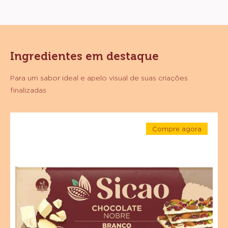
Ingredientes em destaque
Para um sabor ideal e apelo visual de suas criações
finalizadas
Chocolate
Compre agora
Branco
-
Sicao
Chocolate
Branco
Nobre
Sicao
Nobre
-
-
Barra
Barra
1,01
1,01
kg
kg