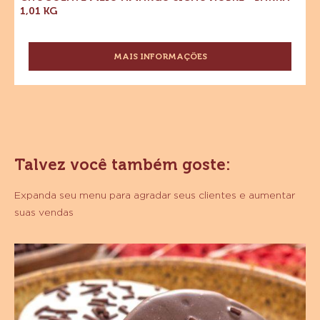
1,01
kg
CHOCOLATE MEIO AMARGO SICAO NOBRE - BARRA
1,01 KG
MAIS INFORMAÇÕES
-
CHOCOLATE
MEIO
AMARGO
SICAO
NOBRE
-