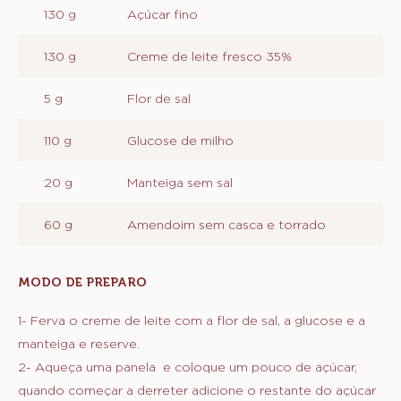
RECHEIO DE CARAMELO CREMOSO
COM AMENDOIM
INGREDIENTES
:
RECHEIO
DE
130 g
Açúcar fino
CARAMELO
CREMOSO
COM
130 g
Creme de leite fresco 35%
AMENDOIM
5 g
Flor de sal
110 g
Glucose de milho