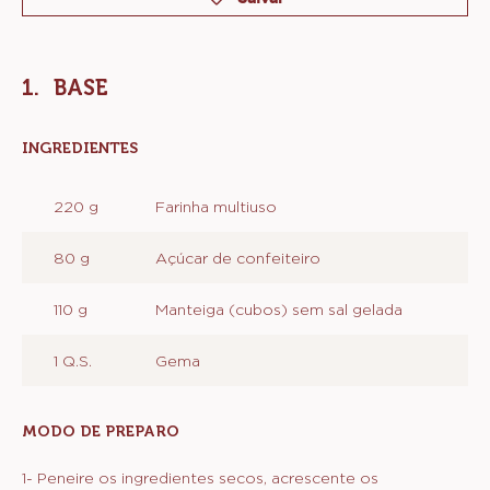
Recheio de caramelo cremoso com amendoim
Ganache
Montagem e Finalização
Métrico
EUA
Actions
Deixe um comentário
Salvar
BASE
INGREDIENTES
:
BASE
220 g
Farinha multiuso