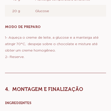
GANACHE
INGREDIENTES
:
GANACHE
100 g
Creme de leite fresco
200 g
Sicao Chocolate Meio Amargo Sicao
Nobre - Barra 1,01 kg
40 g
Manteiga temperatura ambiente
20 g
Glucose
MODO DE PREPARO
:
GANACHE
1- Aqueça o creme de leite, a glucose e a manteiga até
atingir 70°C, despeje sobre o chocolate e misture até