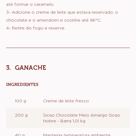
20 g
Manteiga sem sal
60 g
Amendoim sem casca e torrado
MODO DE PREPARO
:
RECHEIO
DE
1- Ferva o creme de leite com a flor de sal, a glucose e a
CARAMELO
manteiga e reserve.
CREMOSO
2- Aqueça uma panela e coloque um pouco de açúcar,
COM
AMENDOIM
quando começar a derreter adicione o restante do açúcar
até formar o caramelo.
3- Adicione o creme de leite que estava reservado, o
chocolate e o amendoim e cozinhe até 96°C.
4- Retire do fogo e reserve.