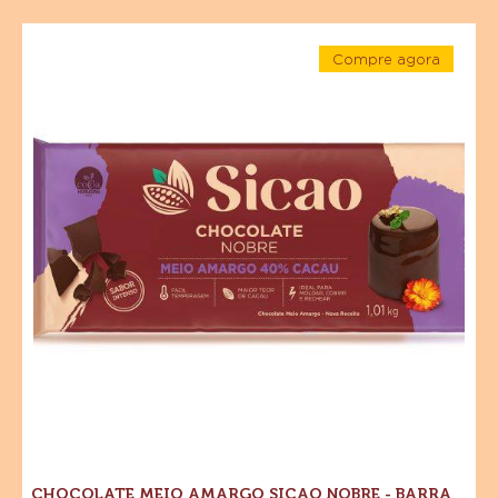
3- Retire da geladeira, povilhe com cacau em pó para
decorar.
Ingredientes em destaque
Para um sabor ideal e apelo visual de suas criações
finalizadas
Chocolate
Compre agora
Meio
-
Amargo
Chocolate
Meio
Sicao
Amargo
Sicao
Nobre
Nobre
-
-
Barra
Barra
1,01
kg