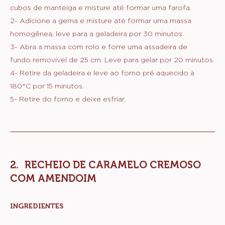
80 g
Açúcar de confeiteiro
110 g
Manteiga (cubos) sem sal gelada
1 Q.S.
Gema
MODO DE PREPARO
:
BASE
1- Peneire os ingredientes secos, acrescente os
cubos de manteiga e misture até formar uma farofa.
2- Adicione a gema e misture até formar uma massa
homogênea, leve para a geladeira por 30 minutos.
3- Abra a massa com rolo e forre uma assadeira de
fundo removível de 25 cm. Leve para gelar por 20 minutos.
4- Retire da geladeira e leve ao forno pré aquecido à
180°C por 15 minutos.
5- Retire do forno e deixe esfriar.