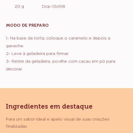
obter um creme homogêneo.
2- Reserve.
MONTAGEM E FINALIZAÇÃO
INGREDIENTES
:
MONTAGEM
E
20 g
Dcp-13s108
FINALIZAÇÃO
MODO DE PREPARO
:
MONTAGEM
E
1- Na base da torta, coloque o caramelo e depois a
FINALIZAÇÃO
ganache.
2- Leve à geladeira para firmar.